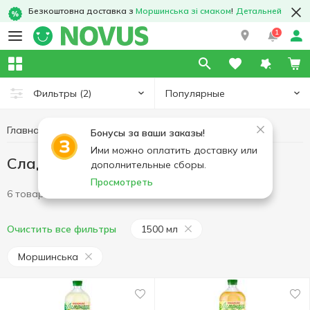
Безкоштовна доставка з
Моршинська зі смаком
!
Детальней
1
Популярные
Фильтры
(2)
Главная
Напитки
Сладкая вода
Бонусы за ваши заказы!
Ими можно оплатить доставку или
Сладкая вода
дополнительные сборы.
Просмотреть
6 товаров
1500 мл
Очистить все фильтры
Моршинська