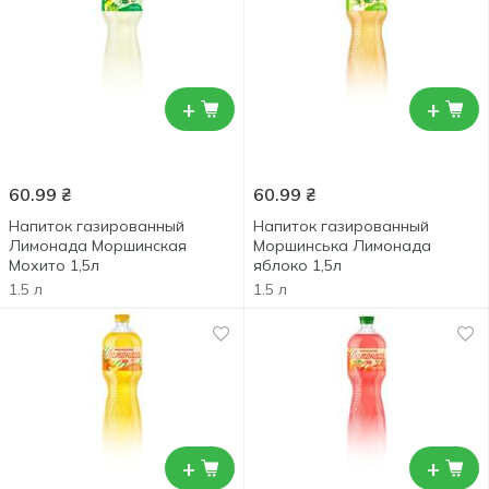
+
+
60.99
₴
60.99
₴
Напиток газированный
Напиток газированный
Лимонада Моршинская
Моршинська Лимонада
Мохито 1,5л
яблоко 1,5л
1.5 л
1.5 л
+
+