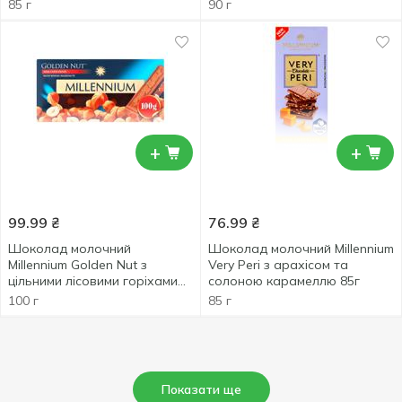
85 г
90 г
+
+
99.99
₴
76.99
₴
Шоколад молочний
Шоколад молочний Millennium
Millennium Golden Nut з
Very Peri з арахісом та
цільними лісовими горіхами
солоною карамеллю 85г
100г
100 г
85 г
Показати ще