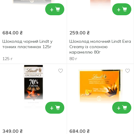
+
+
684.00
₴
259.00
₴
Шоколад чорний Lindt у
Шоколад молочний Lindt Exra
тонких пластинках 125г
Creamy із солоною
карамеллю 80г
125 г
80 г
+
+
349.00
₴
684.00
₴