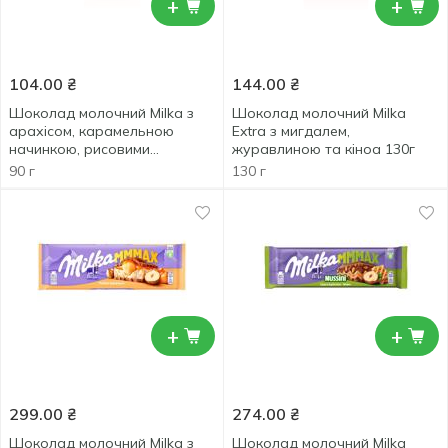
+
+
104.00
₴
144.00
₴
Шоколад молочний Milka з
Шоколад молочний Milka
арахісом, карамельною
Extra з мигдалем,
начинкою, рисовими
журавлиною та кіноа 130г
кульками та кукурудзяними
90 г
130 г
пластівцями 90г
+
+
299.00
₴
274.00
₴
Шоколад молочний Milka з
Шоколад молочний Milka