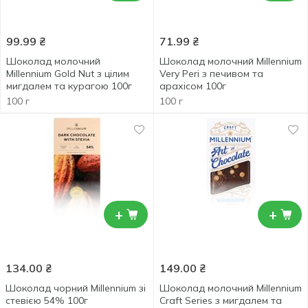
99.99
₴
71.99
₴
Шоколад молочний
Шоколад молочний Millennium
Millennium Gold Nut з цілим
Very Peri з печивом та
мигдалем та курагою 100г
арахісом 100г
100 г
100 г
+
+
134.00
₴
149.00
₴
Шоколад чорний Millennium зі
Шоколад молочний Millennium
стевією 54% 100г
Craft Series з мигдалем та