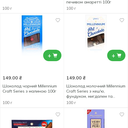
печивом амаретті 100г
100 г
100 г
+
+
149.00
₴
149.00
₴
Шоколад чорний Millennium
Шоколад молочний Millennium
Craft Series з малиною 100г
Craft Series з кеш'ю,
фундуком, мигдалем та
смородиною 100г
100 г
100 г