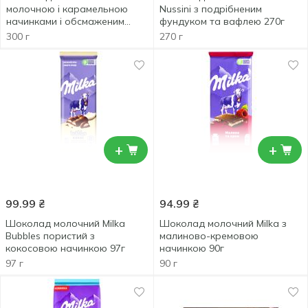
молочною і карамельною
Nussini з подрібненим
начинками і обсмаженим
фундуком та вафлею 270г
цілим фундуком 300г
300 г
270 г
+
+
99.99
₴
94.99
₴
Шоколад молочний Milka
Шоколад молочний Milka з
Bubbles пористий з
малиново-кремовою
кокосовою начинкою 97г
начинкою 90г
97 г
90 г