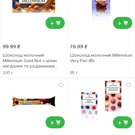
+
+
99.99
₴
76.99
₴
Шоколад молочний
Шоколад молочний Millennium
Millennium Gold Nut з цілим
Very Peri 85г
мигдалем та родзинками
100г
100 г
85 г
+
+