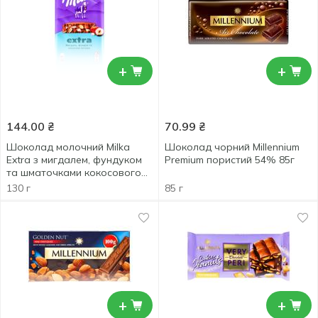
+
+
144.00
₴
70.99
₴
Шоколад молочний Milka
Шоколад чорний Millennium
Extra з мигдалем, фундуком
Premium пористий 54% 85г
та шматочками кокосового
печива 130г
130 г
85 г
+
+