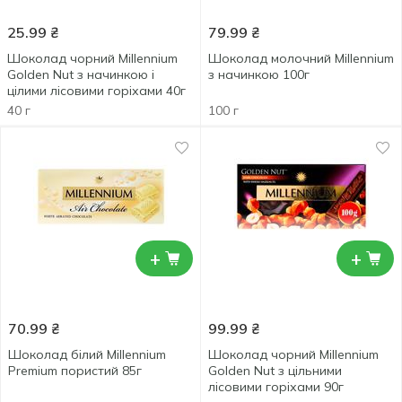
25.99
₴
79.99
₴
Шоколад чорний Millennium
Шоколад молочний Millennium
Golden Nut з начинкою і
з начинкою 100г
цілими лісовими горіхами 40г
40 г
100 г
+
+
70.99
₴
99.99
₴
Шоколад білий Millennium
Шоколад чорний Millennium
Premium пористий 85г
Golden Nut з цільними
лісовими горіхами 90г