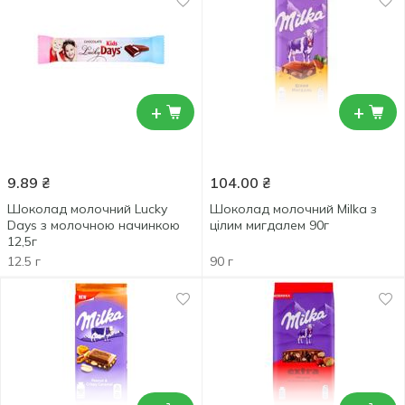
+
+
9.89
₴
104.00
₴
Шоколад молочний Lucky
Шоколад молочний Milka з
Days з молочною начинкою
цілим мигдалем 90г
12,5г
12.5 г
90 г