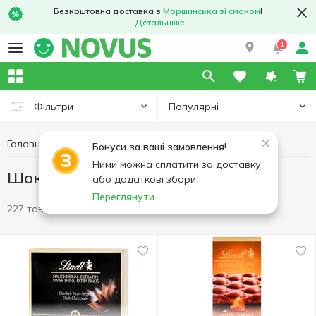
Безкоштовна доставка з
Моршинська зі смаком
!
Детальніше
1
Популярні
Фільтри
Головна
Солодощі
Шоколад в плитках
Бонуси за ваші замовлення!
Ними можна сплатити за доставку
Шоколад в плитках
або додаткові збори.
Переглянути
227 товарів