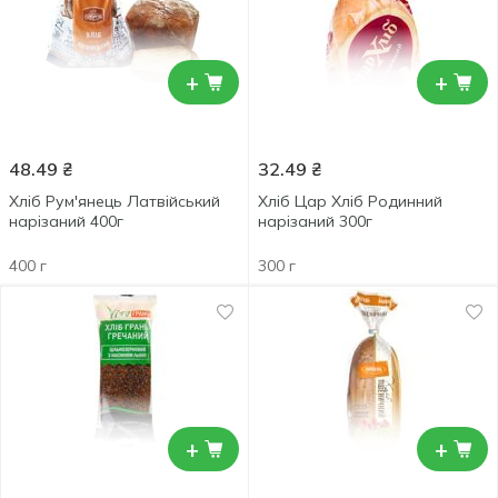
+
+
48.49
₴
32.49
₴
Хліб Рум'янець Латвійський
Хліб Цар Хліб Родинний
нарізаний 400г
нарізаний 300г
400 г
300 г
+
+