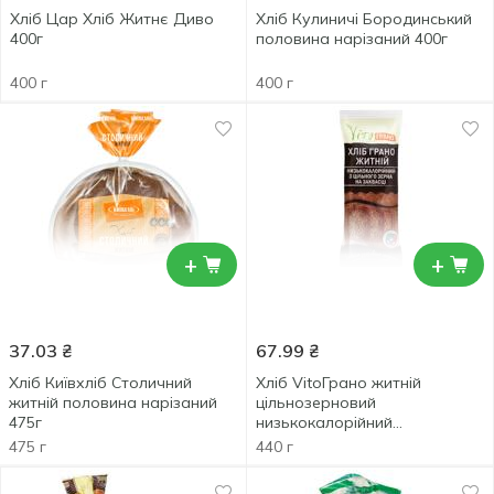
Хліб Цар Хліб Житнє Диво
Хліб Кулиничі Бородинський
400г
половина нарізаний 400г
400 г
400 г
+
+
37.03
₴
67.99
₴
Хліб Київхліб Столичний
Хліб VitoГрано житній
житній половина нарізаний
цільнозерновий
475г
низькокалорійний
бездріжджовий 440г
475 г
440 г