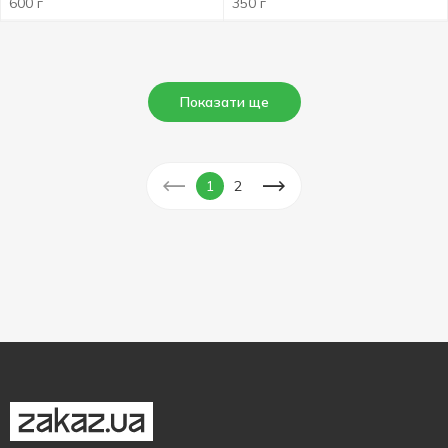
600 г
350 г
Показати ще
1
2