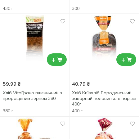
430 г
300 г
+
+
59.99
₴
40.79
₴
Хліб VitoГрано пшеничний з
Хліб Київхліб Бородинський
пророщеним зерном 380г
заварний половинка в нарізці
400г
380 г
400 г