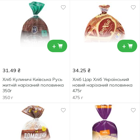
+
+
31.49
₴
34.25
₴
Хліб Кулиничі Київська Русь
Хліб Цар Хліб Український
житній нарізаний половинка
новий нарізаний половинка
350г
475г
350 г
475 г