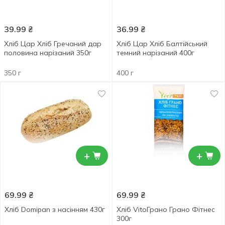
39.99
₴
36.99
₴
Хліб Цар Хліб Гречаний дар
Хліб Цар Хліб Балтійський
половина нарізаний 350г
темний нарізаний 400г
350 г
400 г
+
+
69.99
₴
69.99
₴
Хліб Domipan з насінням 430г
Хліб VitoГрано Грано Фітнес
300г