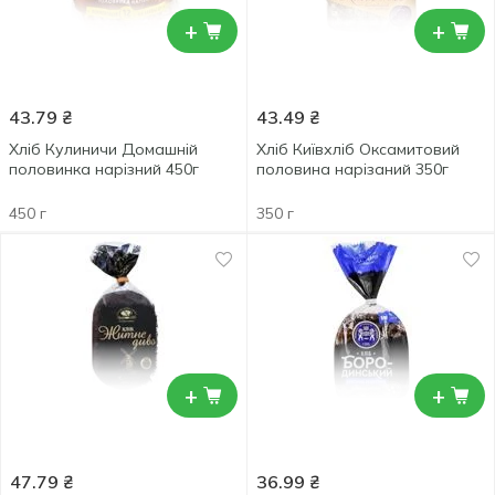
+
+
43.79
₴
43.49
₴
Хліб Кулиничи Домашній
Хлiб Київхліб Оксамитовий
половинка нарізний 450г
половина нарізаний 350г
450 г
350 г
+
+
47.79
₴
36.99
₴