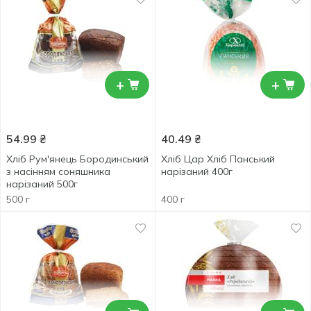
+
+
54.99
₴
40.49
₴
Хліб Рум'янець Бородинський
Хліб Цар Хліб Панський
з насінням соняшника
нарізаний 400г
нарізаний 500г
500 г
400 г