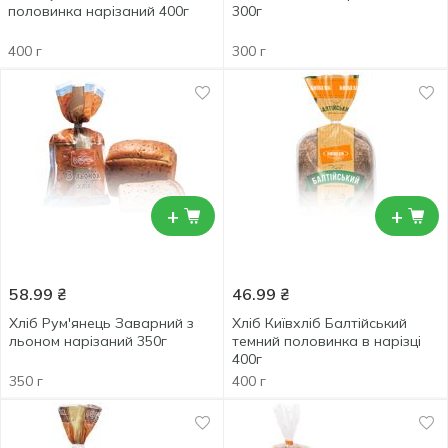
половинка нарізаний 400г
300г
400 г
300 г
+
+
58.99
₴
46.99
₴
Хліб Рум'янець Заварний з
Хліб Київхліб Балтійський
льоном нарізаний 350г
темний половинка в нарізці
400г
350 г
400 г