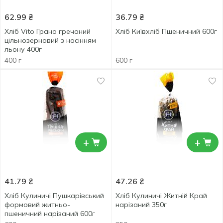
62.99
₴
36.79
₴
Хліб Vito Грано гречаний
Хліб Київхліб Пшеничний 600г
цільнозерновий з насінням
льону 400г
400 г
600 г
+
+
41.79
₴
47.26
₴
Хліб Кулиничі Пушкарівський
Хліб Кулиничі Житній Край
формовий житньо-
нарізаний 350г
пшеничний нарізаний 600г