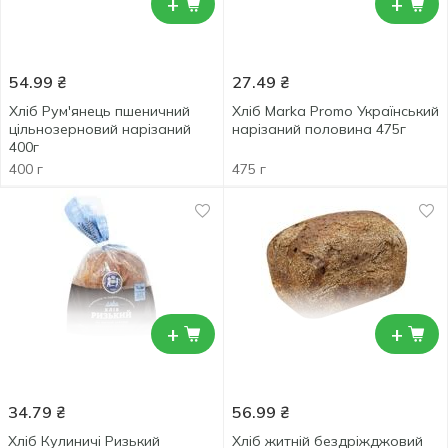
+
+
54.99
₴
27.49
₴
Хліб Рум'янець пшеничний
Хліб Marka Promo Український
цільнозерновий нарізаний
нарізаний половина 475г
400г
400 г
475 г
+
+
34.79
₴
56.99
₴
Хліб Кулиничі Ризький
Хліб житній бездріжджовий