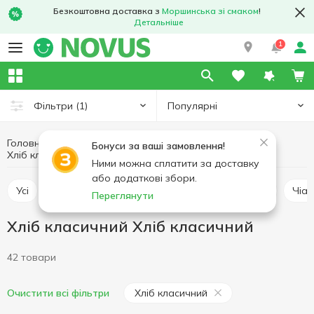
Безкоштовна доставка з
Моршинська зі смаком
!
Детальніше
1
Популярні
Фільтри
(1)
Головна
Пекарня
Хлібобулочні вироби
Бонуси за ваші замовлення!
Хліб класичний
Хліб класичний Хліб класичний
Ними можна сплатити за доставку
або додаткові збори.
Усі
Хліб класичний
Хліб тостовий
Батон
Чіа
Переглянути
Хліб класичний Хліб класичний
42 товари
Хліб класичний
Очистити всі фільтри