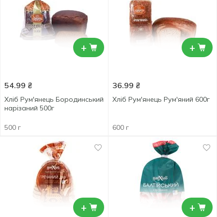
+
+
54.99
₴
36.99
₴
Хліб Рум'янець Бородинський
Хліб Рум'янець Рум'яний 600г
нарізаний 500г
500 г
600 г
+
+