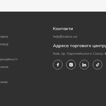
Контакти
тавка
help@zakaz.ua
овіді
Адреса торгового центр
Київ, пр. Європейського Союзу 
денційності
вання
ників