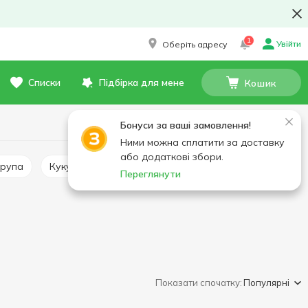
1
Увійти
Оберіть адресу
Списки
Підбірка для мене
Кошик
Бонуси за ваші замовлення!
Ними можна сплатити за доставку
або додаткові збори.
крупа
Кукурудзяна крупа, сорго
Перлова крупа
Переглянути
Показати спочатку:
Популярні