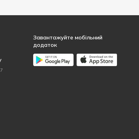
Завантажуйте мобільний
додаток
у
47