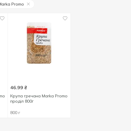
Marka Promo
46.99
₴
omo
Крупа гречана Marka Promo
проділ 800г
800 г