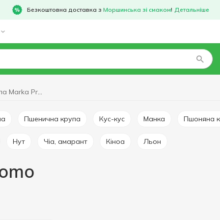
Безкоштовна доставка з
Моршинська зі смаком
!
Детальніше
Гречана крупа Marka Promo
па
Пшенична крупа
Кус-кус
Манка
Пшоняна 
Нут
Чіа, амарант
Кіноа
Льон
romo