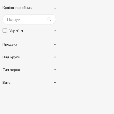
Сквирянка
3
Країна-виробник
Хуторок
2
Україна
2
Продукт
Вид крупи
Крупа
2
Тип зерна
Гречка
2
Вага
Проділ
1
Ядриця
1
800 г
1
1000 г
1