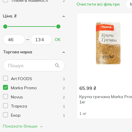
Тільки в наявності
2
Очистити всі фільтри
Ціна, ₴
OK
Торгова марка
Art FOODS
1
Marka Promo
65.99
₴
2
Крупа гречана Marka Pr
Novus
2
1кг
Trapeza
1
1 кг
Екор
1
Екород
2
Показати більше