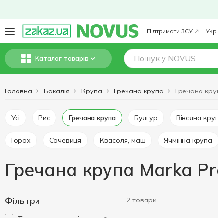
Підтримати ЗСУ
Укр
Каталог товарів
Головна
Бакалія
Крупа
Гречана крупа
Усі
Рис
Гречана крупа
Булгур
Вівсяна кру
Горох
Сочевиця
Квасоля, маш
Ячмінна крупа
Гречана крупа Marka P
Фільтри
2 товари