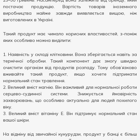
25–50 гривень. Насамперед вона залежить від бренду, який
постачає продукцію. Вартість товарів іноземного
виробництва майже завжди виявляється вищою, ніж
виготовлених в Україні.
Такий продукт має чимало корисних властивостей, з-поміж
яких особливо можна виділити:
Наявність у складі клітковини. Вона зберігається навіть за
термічної обробки. Такий компонент дає змогу швидко
очистити організм від продуктів розпаду. Тому обов’язково
вживайте такий продукт, якщо хочете підтримати
нормальний стан травлення.
Великий вміст магнію. Він важливий для нормальної роботи
серцево-судинної системи. Знижується ймовірність
захворювань, що особливо актуально для людей похилого
віку.
Великий вміст вітаміну Е. Він підтримує нормальний стан
вашої шкіри.
На відміну від звичайної кукурудзи, продукт у банці є більш