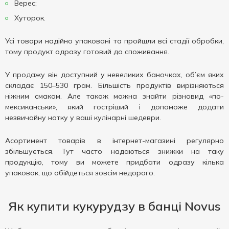
Верес;
Хуторок.
Усі товари надійно упаковані та пройшли всі стадії обробки,
тому продукт одразу готовий до споживання.
У продажу він доступний у невеликих баночках, об’єм яких
складає 150–530 грам. Більшість продуктів вирізняються
ніжним смаком. Але також можна знайти різновид «по-
мексиканськи», який гостріший і допоможе додати
незвичайну нотку у ваші кулінарні шедеври.
Асортимент товарів в інтернет-магазині регулярно
збільшується. Тут часто надаються знижки на таку
продукцію, тому ви можете придбати одразу кілька
упаковок, що обійдеться зовсім недорого.
Як купити кукурудзу в банці Novus