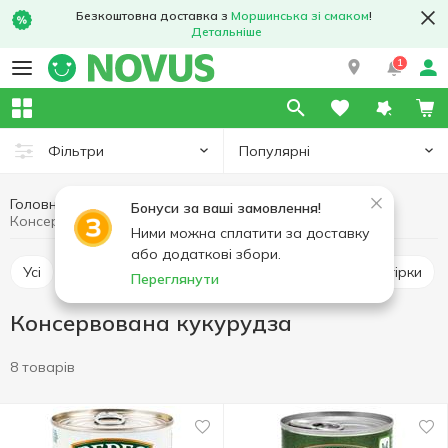
Безкоштовна доставка з
Моршинська зі смаком
!
Детальніше
1
Популярні
Фільтри
Головна
Консерви
Овочева консервація
Бонуси за ваші замовлення!
Консервована кукурудза
Ними можна сплатити за доставку
або додаткові збори.
Усі
Консервована кукурудза
Консервовані огірки
Переглянути
Консервована кукурудза
8 товарів