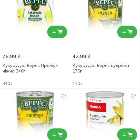
+
+
75.99
₴
42.99
₴
Кукурудза Верес Преміум
Кукурудза Верес цукрова
ніжна 340г
170г
340 г
170 г
+
+