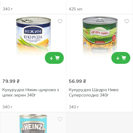
340 г
425 мл
+
+
79.99
₴
56.99
₴
Кукурудза Ніжин цукрова з
Кукурудза Щедра Нива
цілих зерен 340г
Суперсолодка 340г
340 г
340 г