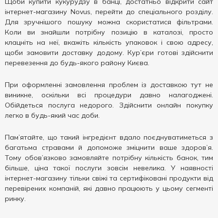
Щоби купити кукурудзу в банці, достатньо відкрити сайт
інтернет-магазину Novus, перейти до спеціального розділу.
Для зручнішого пошуку можна скористатися фільтрами.
Коли ви знайшли потрібну позицію в каталозі, просто
клацніть на неї, вкажіть кількість упаковок і свою адресу,
щоби замовити доставку додому. Кур’єри готові здійснити
перевезення до будь-якого району Києва.
При оформленні замовлення проблем із доставкою тут не
виникне, оскільки всі процедури давно налагоджені.
Обійдеться послуга недорого. Здійснити онлайн покупку
легко в будь-який час доби.
Пам’ятайте, що такий інгредієнт вдало поєднуватиметься з
багатьма стравами й допоможе зміцнити ваше здоров’я.
Тому обов’язково замовляйте потрібну кількість банок, тим
більше, ціна такої послуги зовсім невелика. У наявності
інтернет-магазину тільки свіжі та сертифіковані продукти від
перевірених компаній, які давно працюють у цьому сегменті
ринку.