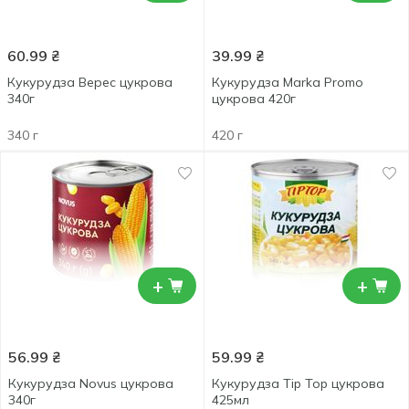
60.99
₴
39.99
₴
Кукурудза Верес цукрова
Кукурудза Marka Promo
340г
цукрова 420г
340 г
420 г
+
+
56.99
₴
59.99
₴
Кукурудза Novus цукрова
Кукурудза Tip Top цукрова
340г
425мл