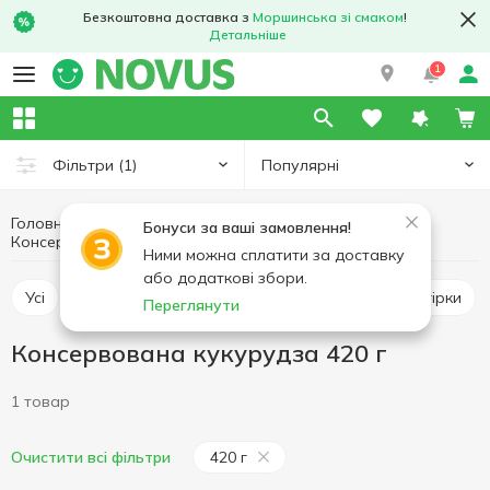
Безкоштовна доставка з
Моршинська зі смаком
!
Детальніше
1
Популярні
Фільтри
(1)
Головна
Консерви
Овочева консервація
Бонуси за ваші замовлення!
Консервована кукурудза 420 г
Консервована кукурудза
Ними можна сплатити за доставку
або додаткові збори.
Усі
Консервована кукурудза
Консервовані огірки
Переглянути
Консервована кукурудза 420 г
1 товар
420 г
Очистити всі фільтри