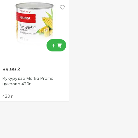
+
39.99
₴
Кукурудза Marka Promo
цукрова 420г
420 г