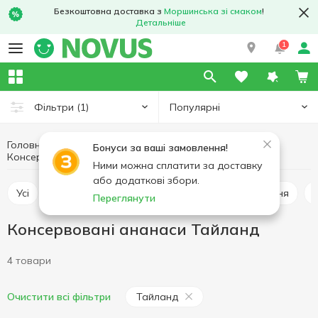
Безкоштовна доставка з
Моршинська зі смаком
!
Детальніше
1
Популярні
Фільтри
(1)
Головна
Консерви
Фруктова консервація
Бонуси за ваші замовлення!
Консервовані ананаси Тайланд
Консервовані ананаси
Ними можна сплатити за доставку
або додаткові збори.
Усі
Консервовані ананаси
Консервована вишня
Переглянути
Консервовані ананаси Тайланд
4 товари
Тайланд
Очистити всі фільтри