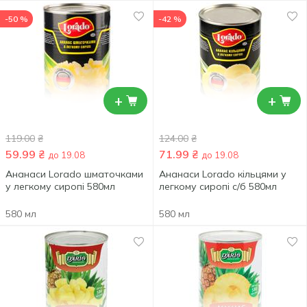
-50 %
-42 %
+
+
119.00
₴
124.00
₴
59.99
₴
71.99
₴
до 19.08
до 19.08
Ананаси Lorado шматочками
Ананаси Lorado кільцями у
у легкому сиропі 580мл
легкому сиропі с/б 580мл
580 мл
580 мл