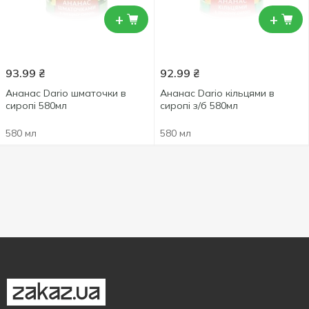
+
+
93.99
₴
92.99
₴
Ананас Dario шматочки в
Ананас Dario кільцями в
сиропi 580мл
сиропі з/б 580мл
580 мл
580 мл