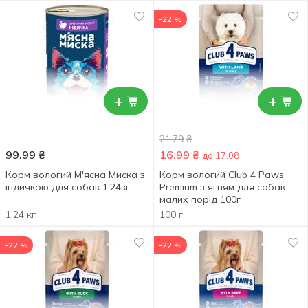
-22 %
+
+
21.79
₴
99.99
₴
16.99
₴
до 17.08
Корм вологий М'ясна Миска з
Корм вологий Club 4 Paws
індичкою для собак 1,24кг
Premium з ягням для собак
малих порід 100г
1.24 кг
100 г
-22 %
-22 %