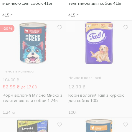
індичкою для собак 415г
телятиною для собак 415г
415 г
415 г
-20 %
Немає в наявності
Немає в наявності
104.00
₴
82.99
₴
12.99
₴
до 17.08
Корм вологий М'ясна Миска з
Корм вологий Гав! з куркою
телятиною для собак 1,24кг
для собак 100г
1.24 кг
100 г