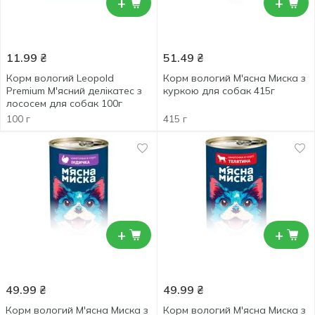
+
+
11.99
₴
51.49
₴
Корм вологий Leopold
Корм вологий М'ясна Миска з
Premium М'ясний делікатес з
куркою для собак 415г
лососем для собак 100г
100 г
415 г
+
+
49.99
₴
49.99
₴
Корм вологий М'ясна Миска з
Корм вологий М'ясна Миска з