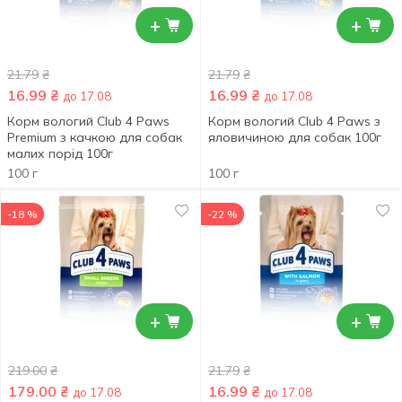
+
+
21.79
₴
21.79
₴
16.99
₴
16.99
₴
до 17.08
до 17.08
Корм вологий Club 4 Paws
Корм вологий Club 4 Paws з
Premium з качкою для собак
яловичиною для собак 100г
малих порід 100г
100 г
100 г
-18 %
-22 %
+
+
219.00
₴
21.79
₴
179.00
₴
16.99
₴
до 17.08
до 17.08