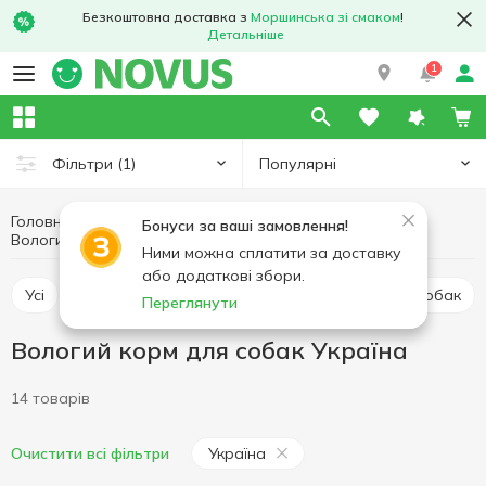
Безкоштовна доставка з
Моршинська зі смаком
!
Детальніше
1
Популярні
Фільтри
(1)
Головна
Товари для тварин
Корм для собак
Бонуси за ваші замовлення!
Вологий корм для собак Україна
Вологий корм для собак
Ними можна сплатити за доставку
або додаткові збори.
Усі
Вологий корм для собак
Сухий корм для собак
Переглянути
Вологий корм для собак Україна
14 товарів
Україна
Очистити всі фільтри