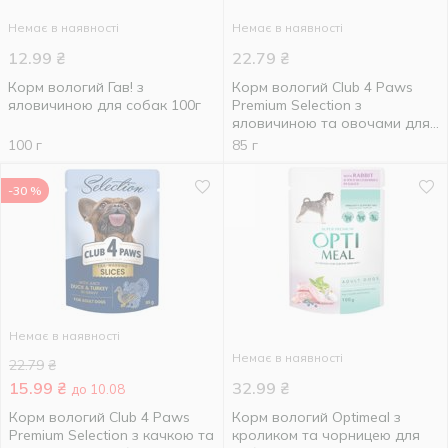
Немає в наявності
Немає в наявності
12.99
₴
22.79
₴
Корм вологий Гав! з
Корм вологий Club 4 Paws
яловичиною для собак 100г
Premium Selection з
яловичиною та овочами для
собак малих порід 85г
100 г
85 г
-30 %
Немає в наявності
Немає в наявності
22.79
₴
15.99
₴
32.99
₴
до 10.08
Корм вологий Club 4 Paws
Корм вологий Optimeal з
Premium Selection з качкою та
кроликом та чорницею для