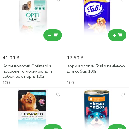
+
+
41.99
₴
17.59
₴
Корм вологий Optimeal з
Корм вологий Гав! з печінкою
лососем та лохиною для
для собак 100г
собак всіх порід 100г
100 г
100 г