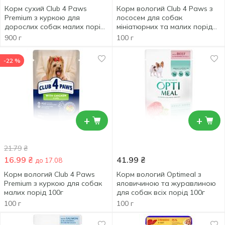
Корм сухий Club 4 Paws
Корм вологий Club 4 Paws з
Premium з куркою для
лососем для собак
дорослих собак малих порід
мініатюрних та малих порід
900г
100г
900 г
100 г
-22 %
+
+
21.79
₴
16.99
₴
41.99
₴
до 17.08
Корм вологий Club 4 Paws
Корм вологий Optimeal з
Premium з куркою для собак
яловичиною та журавлиною
малих порід 100г
для собак всіх порід 100г
100 г
100 г