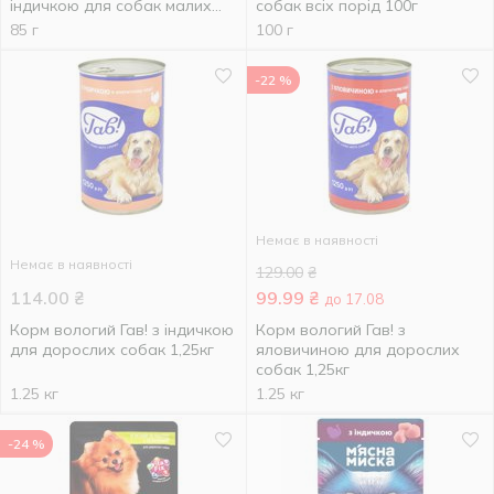
індичкою для собак малих
собак всіх порід 100г
порід 85г
85 г
100 г
-22 %
Немає в наявності
Немає в наявності
129.00
₴
114.00
₴
99.99
₴
до 17.08
Корм вологий Гав! з індичкою
Корм вологий Гав! з
для дорослих собак 1,25кг
яловичиною для дорослих
собак 1,25кг
1.25 кг
1.25 кг
-24 %