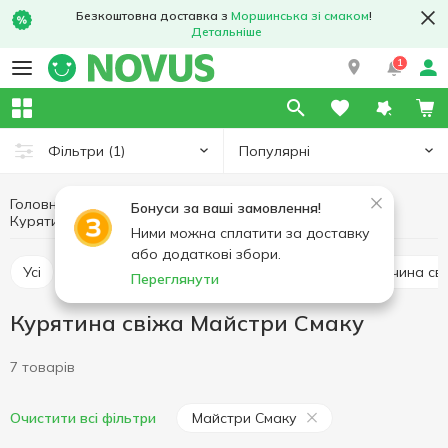
Безкоштовна доставка з
Моршинська зі смаком
!
Детальніше
1
Популярні
Фільтри
(1)
Головна
Свіже м'ясо
М'ясо та ковбасні вироби
Бонуси за ваші замовлення!
Курятина свіжа
Курятина свіжа Майстри Смаку
Ними можна сплатити за доставку
або додаткові збори.
Усі
Курятина свіжа
Свинина свіжа
Яловичина св
Переглянути
Курятина свіжа Майстри Смаку
7 товарів
Майстри Смаку
Очистити всі фільтри