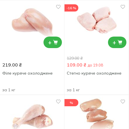
-16 %
+
+
129.00
₴
219.00
₴
109.00
₴
до 19.08
Філе куряче охолоджене
Стегно куряче охолоджене
за 1 кг
за 1 кг
%