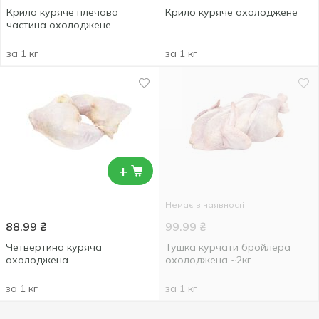
Крило куряче плечова
Крило куряче охолоджене
частина охолоджене
за 1 кг
за 1 кг
+
Немає в наявності
88.99
₴
99.99
₴
Четвертина куряча
Тушка курчати бройлера
охолоджена
охолоджена ~2кг
за 1 кг
за 1 кг