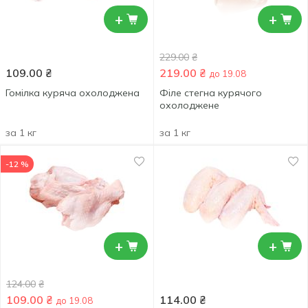
+
+
229.00
₴
109.00
₴
219.00
₴
до 19.08
Гомілка куряча охолоджена
Філе стегна курячого
охолоджене
за 1 кг
за 1 кг
-12 %
+
+
124.00
₴
109.00
₴
114.00
₴
до 19.08