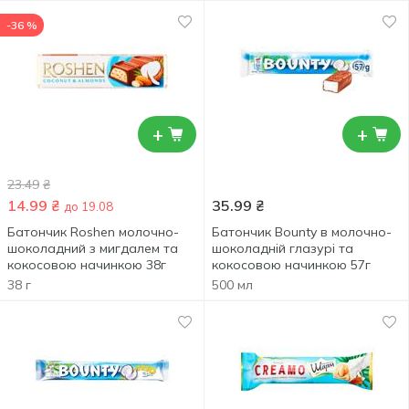
-36 %
+
+
23.49
₴
14.99
₴
35.99
₴
до 19.08
Батончик Roshen молочно-
Батончик Bounty в молочно-
шоколадний з мигдалем та
шоколадній глазурі та
кокосовою начинкою 38г
кокосовою начинкою 57г
38 г
500 мл