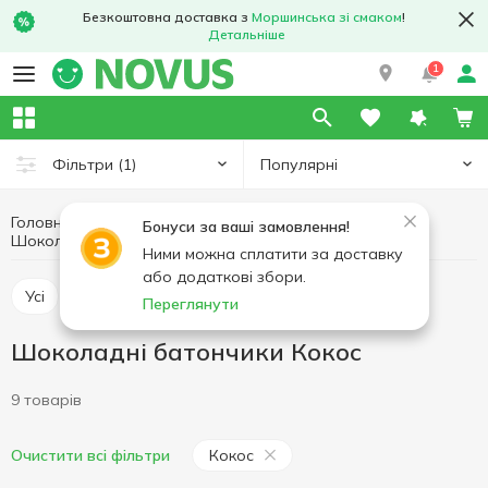
Безкоштовна доставка з
Моршинська зі смаком
!
Детальніше
1
Популярні
Фільтри
(1)
Головна
Солодощі
Батончики
Бонуси за ваші замовлення!
Шоколадні батончики
Шоколадні батончики Кокос
Ними можна сплатити за доставку
або додаткові збори.
Усі
Шоколадні батончики
Злакові батончки
Переглянути
Шоколадні батончики Кокос
9 товарів
Кокос
Очистити всі фільтри