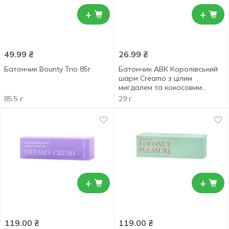
+
+
49.99
₴
26.99
₴
Батончик Bounty Trio 85г
Батончик АВК Королівський
шарм Creamo з цілим
мигдалем та кокосовим
кремом 29г
85.5 г
29 г
+
+
119.00
₴
119.00
₴