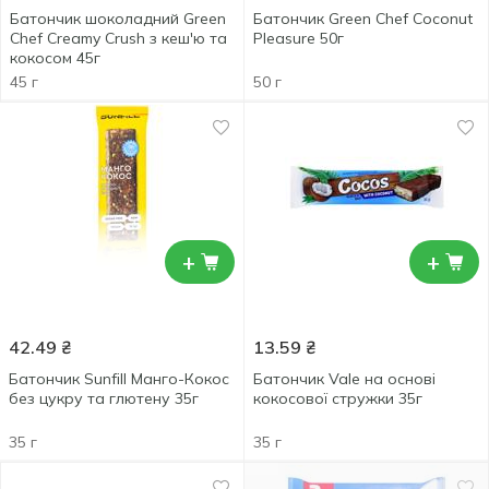
Батончик шоколадний Green
Батончик Green Chef Coconut
Chef Creamy Crush з кеш'ю та
Pleasure 50г
кокосом 45г
45 г
50 г
+
+
42.49
₴
13.59
₴
Батончик Sunfill Манго-Кокос
Батончик Vale на основі
без цукру та глютену 35г
кокосової стружки 35г
35 г
35 г