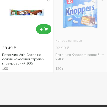
+
Немає в наявності
38.49
₴
92.99
₴
Батончик Vale Cocos на
Батончик Knoppers кокос 3шт
основі кокосової стружки
х 40г
глазурований 100г
100 г
120 г