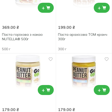
+
+
369.00
₴
199.00
₴
Паста горіхова з какао
Паста арахісова ТOM кранч
NUTELLA® 500г
300г
500 г
300 г
+
+
179.00
₴
179.00
₴