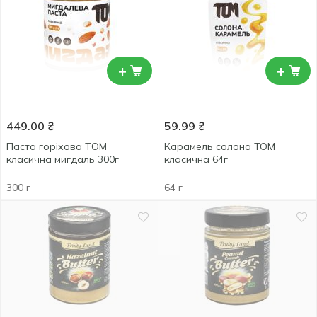
+
+
449.00
₴
59.99
₴
Паста горіхова ТOM
Карамель солона ТОМ
класична мигдаль 300г
класична 64г
300 г
64 г