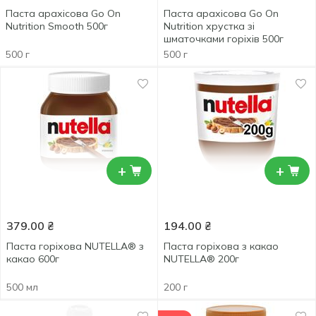
Паста арахісова Go On
Паста арахісова Go On
Nutrition Smooth 500г
Nutrition хрустка зі
шматочками горіхів 500г
500 г
500 г
+
+
379.00
₴
194.00
₴
Паста горіхова NUTELLA® з
Паста горіхова з какао
какао 600г
NUTELLA® 200г
500 мл
200 г