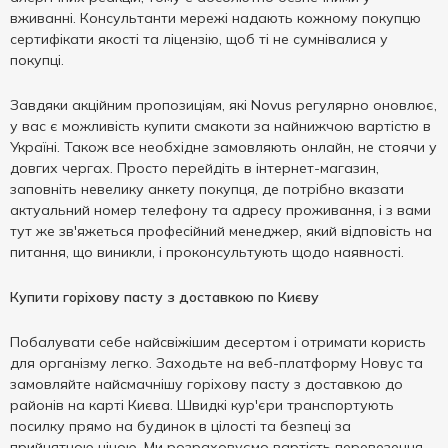
вживанні. Консультанти мережі надають кожному покупцю
сертифікати якості та ліцензію, щоб ті не сумнівалися у
покупці.
Завдяки акційним пропозиціям, які Novus регулярно оновлює,
у вас є можливість купити смакоти за найнижчою вартістю в
Україні. Також все необхідне замовляють онлайн, не стоячи у
довгих чергах. Просто перейдіть в інтернет-магазин,
заповніть невелику анкету покупця, де потрібно вказати
актуальний номер телефону та адресу проживання, і з вами
тут же зв'яжеться професійний менеджер, який відповість на
питання, що виникли, і проконсультують щодо наявності.
Купити горіхову пасту з доставкою по Києву
Побалувати себе найсвіжішим десертом і отримати користь
для організму легко. Заходьте на веб-платформу Новус та
замовляйте найсмачнішу горіхову пасту з доставкою до
районів на карті Києва. Швидкі кур'єри транспортують
посилку прямо на будинок в цілості та безпеці за
прийнятною ціною. Ми розраховуємо вартість перевезення,