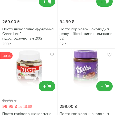
+
+
269.00
₴
34.99
₴
Паста шоколадно-фундучна
Паста горіхово-шоколадна
Green Leaf з
Jimmy з бісквітними паличками
підсолоджувачем 200г
52г
200 г
52 г
-28 %
+
+
139.00
₴
99.99
₴
299.00
₴
до 19.08
Паста горіхово-шоколадна
Паста горіхово-шоколадна