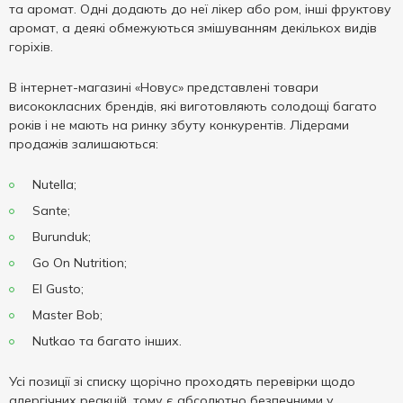
та аромат. Одні додають до неї лікер або ром, інші фруктову
аромат, а деякі обмежуються змішуванням декількох видів
горіхів.
В інтернет-магазині «Новус» представлені товари
висококласних брендів, які виготовляють солодощі багато
років і не мають на ринку збуту конкурентів. Лідерами
продажів залишаються:
Nutella;
Sante;
Burunduk;
Go On Nutrition;
El Gusto;
Master Bob;
Nutkao та багато інших.
Усі позиції зі списку щорічно проходять перевірки щодо
алергічних реакцій, тому є абсолютно безпечними у