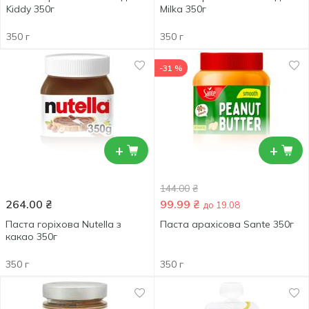
Kiddy 350г
Milka 350г
350 г
350 г
-31 %
+
+
144.00
₴
264.00
₴
99.99
₴
до 19.08
Паста горіхова Nutella з
Паста арахісова Sante 350г
какао 350г
350 г
350 г