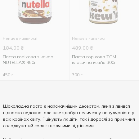
Немає в наявності
Немає в наявності
184.00
₴
489.00
₴
Паста горіхова з какао
Паста горіхова ТOM
NUTELLA® 450г
класична кеш'ю 300г
450 г
300 г
Шоколадна паста є найсмачнішим десертом, який з'явився
відносно недавно, але вже здобув величезну популярність у
всіх країнах світу. Її цінують як діти, так і дорослі за приємний
солодкуватий смак із всілякими відтінками.