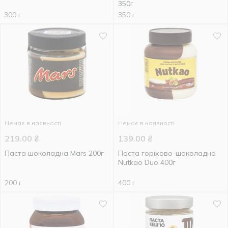
350г
300 г
350 г
Немає в наявності
Немає в наявності
219.00
₴
139.00
₴
Паста шоколадна Mars 200г
Паста горіхово-шоколадна
Nutkao Duo 400г
200 г
400 г