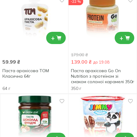
-22 %
+
+
179.00
₴
59.99
₴
139.00
₴
до 19.08
Паста арахісова ТOM
Паста арахісова Go On
Класична 64г
Nutrition з протеїном зі
смаком солоної карамелі 350г
64 г
350 г