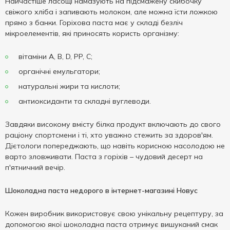
Найчастіше ласощі намазують на підсмажену скибочку
свіжого хліба і запивають молоком, але можна їсти ложкою
прямо з банки. Горіхова паста має у складі безліч
мікроелементів, які приносять користь організму:
вітаміни A, B, D, PP, C;
органічні емульгатори;
натуральні жири та кислоти;
антиоксиданти та складні вуглеводи.
Завдяки високому вмісту білка продукт включають до свого
раціону спортсмени і ті, хто уважно стежить за здоров'ям.
Дієтологи попереджають, що навіть корисною насолодою не
варто зловживати. Паста з горіхів – чудовий десерт на
п'ятничний вечір.
Шоколадна паста недорого в інтернет-магазині Новус
Кожен виробник використовує свою унікальну рецептуру, за
допомогою якої шоколадна паста отримує вишуканий смак