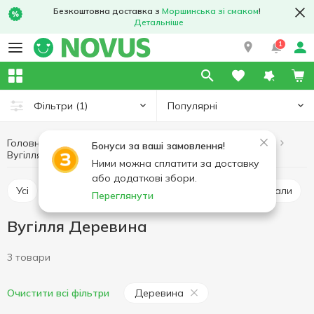
Безкоштовна доставка з
Моршинська зі смаком
!
Детальніше
1
Популярні
Фільтри
(1)
Головна
Хобі та відпочинок
Товари для барбекю
Бонуси за ваші замовлення!
Вугілля
Вугілля Деревина
Ними можна сплатити за доставку
або додаткові збори.
Усі
Вугілля
Шампури, решітки
Грилі, мангали
Переглянути
Вугілля Деревина
3 товари
Деревина
Очистити всі фільтри