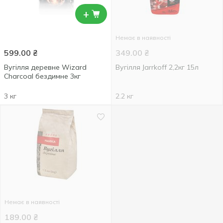
+
Немає в наявності
599.00
₴
349.00
₴
Вугілля деревне Wizard
Вугiлля Jarrkoff 2,2кг 15л
Charcoal бездимне 3кг
3 кг
2.2 кг
Немає в наявності
189.00
₴