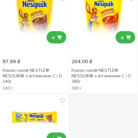
+
+
97.99
₴
204.00
₴
Какао-напій NESTLÉ®
Какао-напій NESTLÉ®
NESQUIK® з вітамінами C і D
NESQUIK® з вітамінами С і D
140г
380г
140 г
380 г