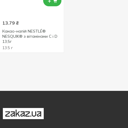
+
13.79
₴
Какао-напій NESTLÉ®
NESQUIK® з вітамінами С і D
13,5г
13.5 г