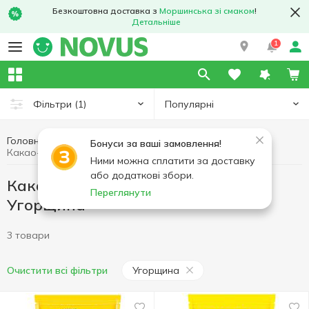
Безкоштовна доставка з
Моршинська зі смаком
!
Детальніше
1
Популярні
Фільтри
(1)
Головна
Гарячі напої
Какао-напої та гарячий шоколад
Бонуси за ваші замовлення!
Какао-напої та гарячий шоколад Угорщина
Ними можна сплатити за доставку
або додаткові збори.
Какао-напої та гарячий шоколад
Переглянути
Угорщина
3 товари
Угорщина
Очистити всі фільтри