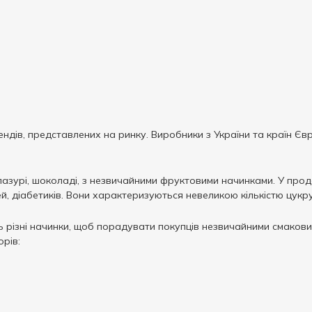
ндів, представлених на ринку. Виробники з України та країн Євр
глазурі, шоколаді, з незвичайними фруктовими начинками. У прод
ей, діабетиків. Вони характеризуються невеликою кількістю цукру
 різні начинки, щоб порадувати покупців незвичайними смаков
рів: