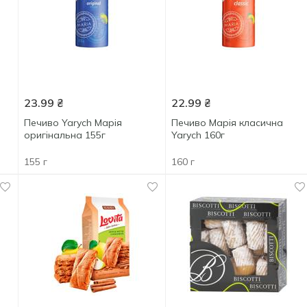
23.99
₴
22.99
₴
Печиво Yarych Марія
Печиво Марія класична
оригінальна 155г
Yarych 160г
155 г
160 г