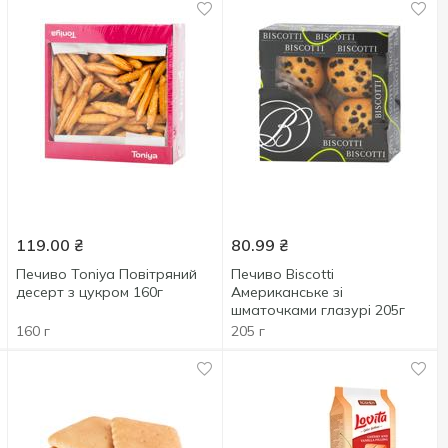
119.00
₴
80.99
₴
Печиво Toniya Повітряний
Печиво Biscotti
десерт з цукром 160г
Американське зі
шматочками глазурі 205г
160 г
205 г