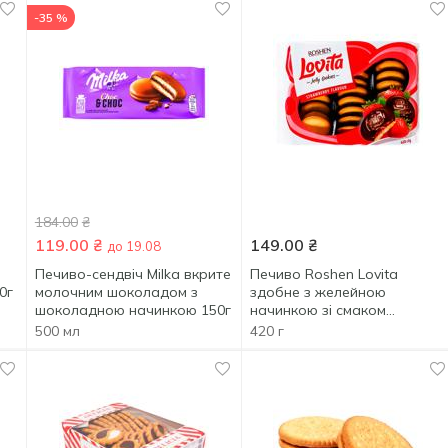
-35 %
184.00
₴
119.00
₴
149.00
₴
до 19.08
Печиво-сендвіч Milka вкрите
Печиво Roshen Lovita
0г
молочним шоколадом з
здобне з желейною
шоколадною начинкою 150г
начинкою зі смаком
полуниці 420г
500 мл
420 г