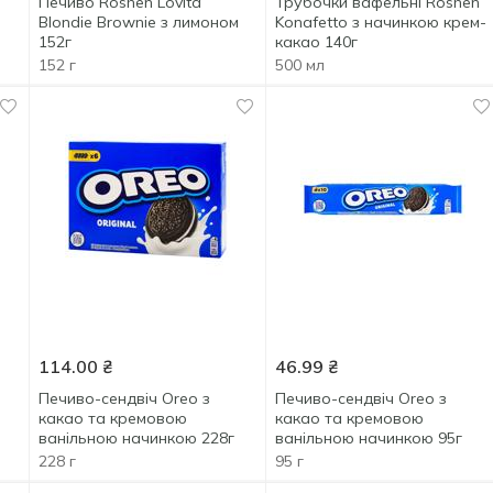
Печиво Roshen Lovita
Трубочки вафельні Roshen
Blondie Brownie з лимоном
Konafetto з начинкою крем-
152г
какао 140г
152 г
500 мл
114.00
₴
46.99
₴
Печиво-сендвіч Oreo з
Печиво-сендвіч Oreo з
какао та кремовою
какао та кремовою
ванільною начинкою 228г
ванільною начинкою 95г
228 г
95 г