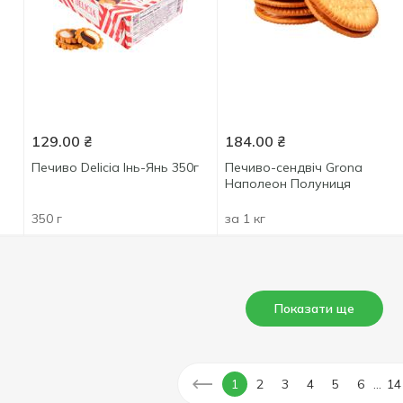
129.00
₴
184.00
₴
Печиво Delicia Інь-Янь 350г
Печиво-сендвіч Grona
Наполеон Полуниця
350 г
за 1 кг
Показати ще
...
1
2
3
4
5
6
14