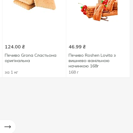
124.00
₴
46.99
₴
Печиво Grona Сластьона
Печиво Roshen Lovita з
оригінальна
вишнево-ванільною
начинкою 168г
за 1 кг
168 г