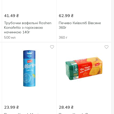
41.49
₴
62.99
₴
Трубочки вафельні Roshen
Печиво Київхліб Вівсяне
Konafetto з горіховою
360г
начинкою 140г
500 мл
360 г
23.99
₴
28.49
₴