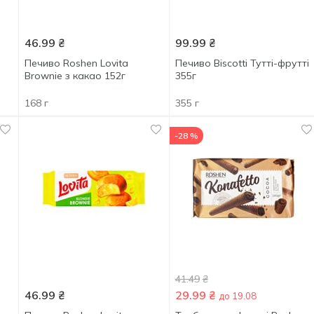
46.99
₴
99.99
₴
Печиво Roshen Lovita
Печиво Biscotti Тутті-фрутті
Brownie з какао 152г
355г
168 г
355 г
-28 %
41.49
₴
46.99
₴
29.99
₴
до 19.08