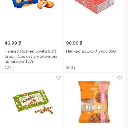
46.99
₴
98.99
₴
Печиво Roshen Lovita Soft
Печиво Вушка Лукас 350г
Cream Cookies з молочною
начинкою 127г
127 г
350 г