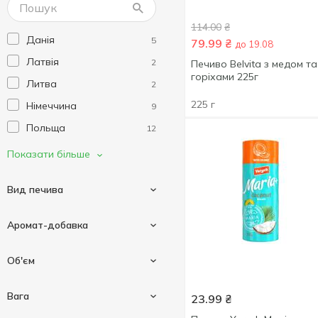
Bonomi
2
Brunch
5
114.00
₴
Данія
5
79.99
₴
до 19.08
Casa Rinaldi
2
Латвія
2
Печиво Belvita з медом та
Chocolitaly
7
горіхами 225г
Литва
2
Delicia
24
225 г
Німеччина
9
Delicia
4
Польща
12
Delino
1
Туреччина
1
Показати більше
Detki
2
Угорщина
2
Dibrova
1
Вид печива
Україна
309
Dolyna
1
Франція
5
Elovena
3
Аромат-добавка
Фінляндія
3
Enjoy
3
Бісквітне
2
Чехія
Об'єм
4
Friendy
2
Вівсяне
23
Швейцарія
1
Golski
2
Абрикос
2
Вага
Затяжне
23.99
₴
44
Іспанія
11
Grona
16
Апельсин
8