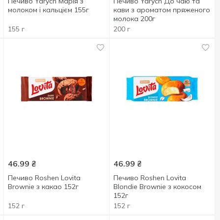
Печиво Yarych Марія з
Печиво Yarych До чаю та
молоком і кальцієм 155г
кави з ароматом пряженого
молока 200г
155 г
200 г
46.99
₴
46.99
₴
Печиво Roshen Lovita
Печиво Roshen Lovita
Brownie з какао 152г
Blondie Brownie з кокосом
152г
152 г
152 г