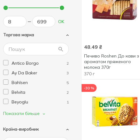
OK
Торгова марка
48.49
₴
Печиво Roshen До кави з
ароматом пряженого
Antico Borgo
2
молока 370г
Ay Da Baker
3
370 г
Bahlsen
5
-30 %
Belvita
2
Beyoglu
1
Biscotti
29
Показати більше
Bisquini
5
Країна-виробник
Boguslavna
10