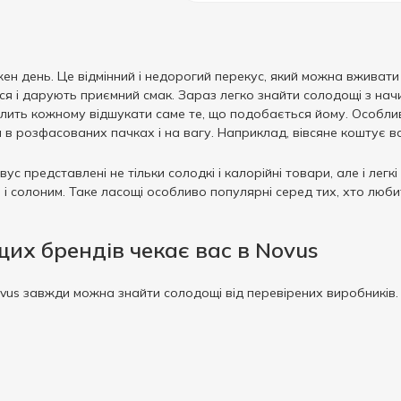
ен день. Це відмінний і недорогий перекус, який можна вживати 
 і дарують приємний смак. Зараз легко знайти солодощі з начинк
олить кожному відшукати саме те, що подобається йому. Особлив
 в розфасованих пачках і на вагу. Наприклад, вівсяне коштує вс
ус представлені не тільки солодкі і калорійні товари, але і легкі
i солоним. Таке ласощі особливо популярні серед тих, хто любить
щих брендів чекає вас в Novus
vus завжди можна знайти солодощі від перевірених виробників.