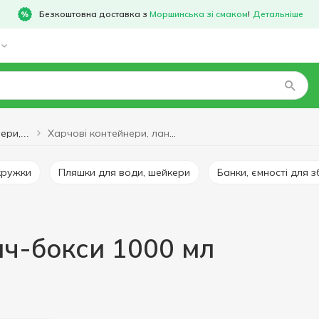
Безкоштовна доставка з
Моршинська зі смаком
!
Детальніше
Харчові контейнери, ланч-бокси 1000 мл
Харчові контейнери, ланч-бокси
кружки
Пляшки для води, шейкери
Банки, ємності для 
нч-бокси 1000 мл