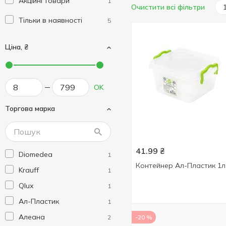
Акційні товари
1
Очистити всі фільтри
Тільки в наявності
5
Ціна, ₴
OK
Торгова марка
41.99
₴
Diomedea
1
Контейнер Ал-Пластик 1л
Krauff
1
Qlux
1
Ал-Пластик
1
Алеана
2
-20 %