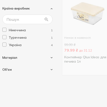
Країна-виробник
Німеччина
1
Туреччина
1
Немає в наявності
99.99
₴
Україна
4
79.99
₴
до 31.12
Контейнер Qlux Ideas для
Матеріал
печива 1л
Об'єм
Пластик
1
60 мл
1
150 мл
1
200 мл
2