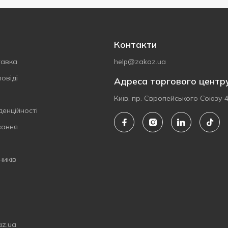
Контакти
тавка
help@zakaz.ua
овіді
Адреса торгового центр
Київ, пр. Європейського Союзу 
денційності
вання
ників
az.ua