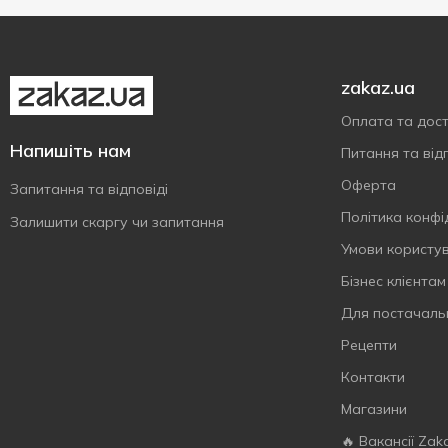
300 мл
3
350 мл
2
zakaz.ua
370 мл
1
Показати більше
380 мл
Оплата та дос
1
Напишіть нам
400 мл
2
Питання та відп
440 мл
2
Оферта
Запитання та відповіді
450 мл
5
Політика конфі
Залишити скаргу чи запитання
500 мл
7
Умови користу
550 мл
1
Бізнес клієнтам
600 мл
4
Для постачаль
630 мл
1
Рецепти
640 мл
2
Контакти
650 мл
2
Магазини
700 мл
1
🔥 Вакансії Zak