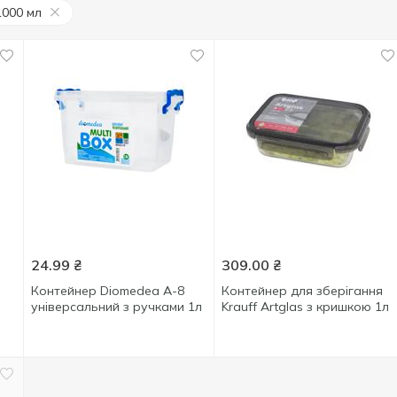
1000 мл
24.99
₴
309.00
₴
Контейнер Diomedea А-8
Контейнер для зберігання
універсальний з ручками 1л
Krauff Artglas з кришкою 1л