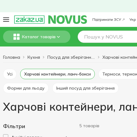
Підтримати ЗСУ
Укр
Каталог товарів
Головна
Кухня
Посуд для зберігання продуктів
Усі
Харчові контейнери, ланч-бокси
Термоси, термо
Форми для льоду
Інший посуд для зберігання
Харчові контейнери, ла
Фільтри
5 товарів