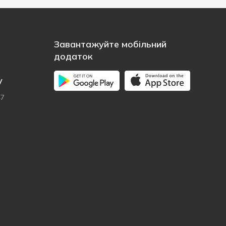
Завантажуйте мобільний
додаток
у
47