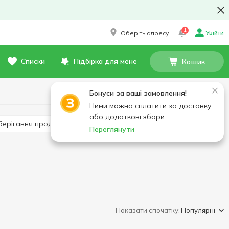
1
Увійти
Оберіть адресу
Списки
Підбірка для мене
Кошик
Бонуси за ваші замовлення!
Ними можна сплатити за доставку
або додаткові збори.
зберігання продуктів
Хлібниці, кошики
Переглянути
Показати спочатку:
Популярні