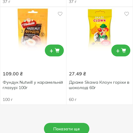
37 г
37 г
+
+
109.00
₴
27.49
₴
Фундук Nutwill у карамельній
Драже Skawa Клоун горіхи в
глазурі 100г
шоколаді 60г
100 г
60 г
Показати ще