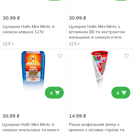
30.99
₴
30.99
₴
Цукерки Halls Mini Mints зі
Цукерки Halls Mini Mints з
смаком кавуна 12,5г
вітаміном В6 та екстрактом
женьшеня зі смаком м'яти
12,5г
12.5 г
12.5 г
+
+
30.99
₴
14.99
₴
Цукерки Halls Mini Mints зі
Ріжок вафельний Jimmy з
смаком апельсина та манго
кремом з лісових горіхів та