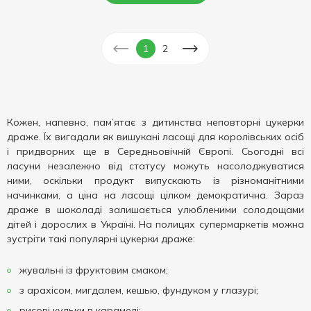
1
2
Кожен, напевно, пам’ятає з дитинства неповторні цукерки
драже. Їх вигадали як вишукані ласощі для королівських осіб
і придворних ще в Середньовічній Європі. Сьогодні всі
ласуни незалежно від статусу можуть насолоджуватися
ними, оскільки продукт випускають із різноманітними
начинками, а ціна на ласощі цілком демократична. Зараз
драже в шоколаді залишається улюбленими солодощами
дітей і дорослих в Україні. На полицях супермаркетів можна
зустріти такі популярні цукерки драже:
жувальні із фруктовим смаком;
з арахісом, мигдалем, кешью, фундуком у глазурі;
рисові кульки в карамелі;