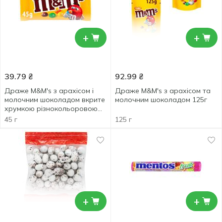
+
+
39.79
₴
92.99
₴
Драже M&M's з арахісом і
Драже M&M's з арахісом та
молочним шоколадом вкрите
молочним шоколадом 125г
хрумкою різнокольоровою
глазур'ю 45г
45 г
125 г
+
+