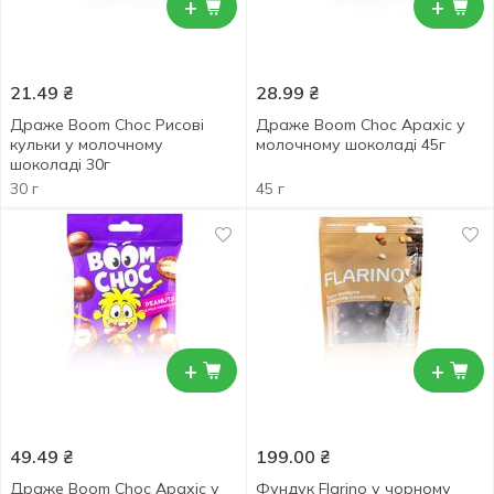
+
+
21.49
₴
28.99
₴
Драже Boom Choc Рисові
Драже Boom Choc Арахіс у
кульки у молочному
молочному шоколаді 45г
шоколаді 30г
30 г
45 г
+
+
49.49
₴
199.00
₴
Драже Boom Choc Арахіс у
Фундук Flarino у чорному