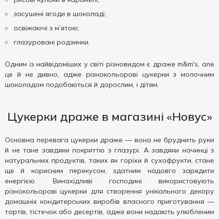
засушені ягоди в шоколаді;
освіжаючі з м’ятою;
глазуровані родзинки.
Одним із найвідоміших у світі різновидом є драже m&m's, але
це й не дивно, адже різнокольорові цукерки з молочним
шоколадом подобаються й дорослим, і дітям.
Цукерки драже в магазині «Новус»
Основна перевага цукерки драже — вона не бруднить руки
й не тане завдяки покриттю з глазурі. А завдяки начинці з
натуральних продуктів, таких як горіхи й сухофрукти, стане
ще й корисним перекусом, здатним надовго зарядити
енергією. Винахідливі господині використовують
різнокольорові цукерки для створення унікального декору
домашніх кондитерських виробів власного приготування —
тортів, тістечок або десертів, адже вони надають улюбленим