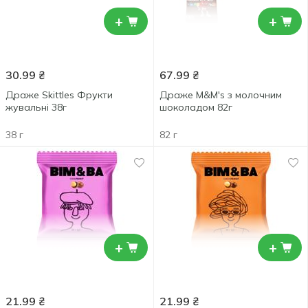
+
+
30.99
₴
67.99
₴
Драже Skittles Фрукти
Драже M&M's з молочним
жувальні 38г
шоколадом 82г
38 г
82 г
+
+
21.99
₴
21.99
₴