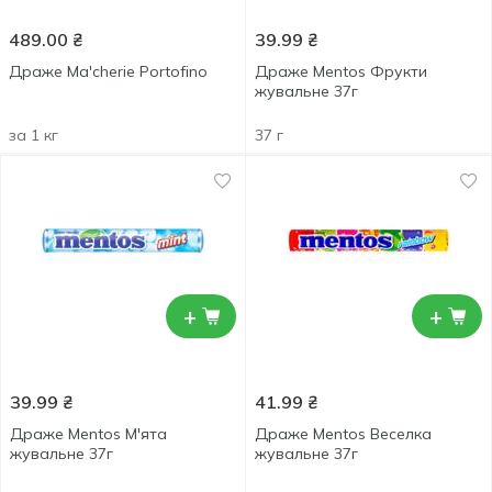
489.00
₴
39.99
₴
Драже Ma'cherie Portofino
Драже Mentos Фрукти
жувальне 37г
за 1 кг
37 г
+
+
39.99
₴
41.99
₴
Драже Mentos М'ята
Драже Mentos Веселка
жувальне 37г
жувальне 37г