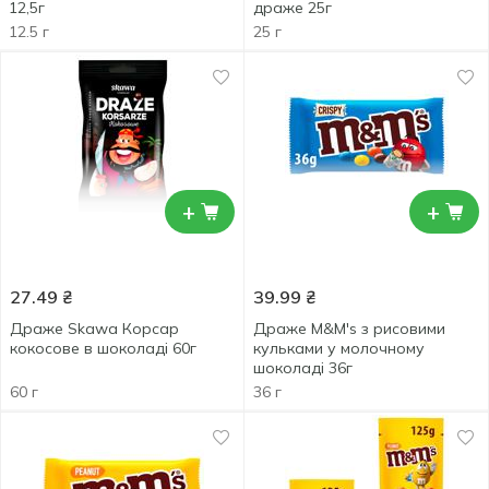
12,5г
драже 25г
12.5 г
25 г
+
+
27.49
₴
39.99
₴
Драже Skawa Корсар
Драже M&M's з рисовими
кокосове в шоколаді 60г
кульками у молочному
шоколаді 36г
60 г
36 г