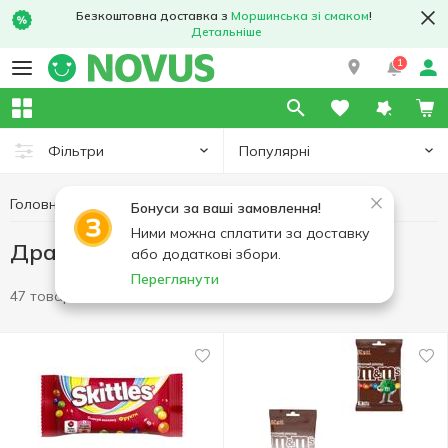
Безкоштовна доставка з
Моршинська зі смаком
!
Детальніше
1
Популярні
Фільтри
Головна
Солодощі
Драже
Бонуси за ваші замовлення!
Ними можна сплатити за доставку
Драже
або додаткові збори.
Переглянути
47 товарів