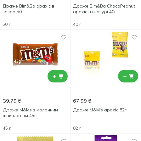
Драже Bim&Ba арахіс в
Драже Bim&Ba ChocoPeanut
какао 50г
арахіс в глазурі 40г
50 г
40 г
+
+
39.79
₴
67.99
₴
Драже M&Ms з молочним
Драже M&M's арахіс 82г
шоколадом 45г
45 г
82 г