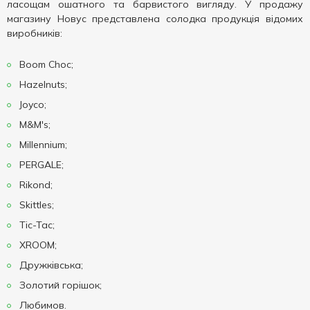
ласощам ошатного та барвистого вигляду. У продажу
магазину Новус представлена ​​солодка продукція відомих
виробників:
Boom Choc;
Hazelnuts;
Joyco;
M&M's;
Millennium;
PERGALE;
Rikond;
Skittles;
Tic-Tac;
XROOM;
Дружківська;
Золотий горішок;
Любимов.