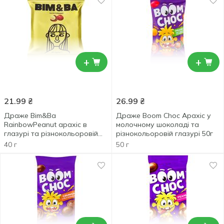
+
+
21.99
₴
26.99
₴
Драже Bim&Ba
Драже Boom Choc Арахіс у
RainbowPeanut арахіс в
молочному шоколаді та
глазурі та різнокольоровій
різнокольоровій глазурі 50г
оболонці 40г
40 г
50 г