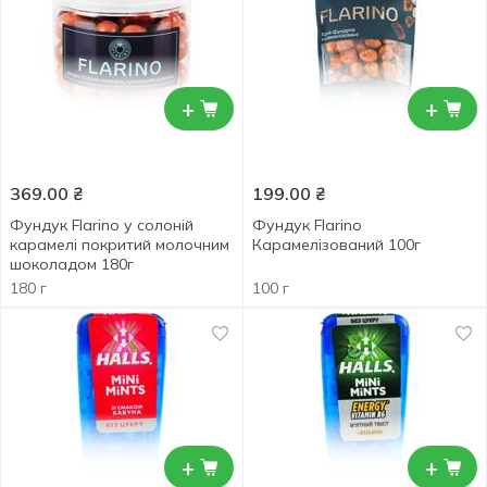
+
+
369.00
₴
199.00
₴
Фундук Flarino у солоній
Фундук Flarino
карамелі покритий молочним
Карамелізований 100г
шоколадом 180г
180 г
100 г
+
+