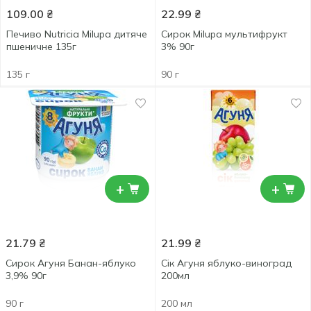
109.00
₴
22.99
₴
Печиво Nutricia Milupa дитяче
Сирок Milupa мультифрукт
пшеничне 135г
3% 90г
135 г
90 г
+
+
21.79
₴
21.99
₴
Сирок Агуня Банан-яблуко
Сік Агуня яблуко-виноград
3,9% 90г
200мл
90 г
200 мл