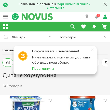
Безкоштовна доставка з
Моршинська зі смаком
!
Детальніше
1
Популярні
Фільтри
Головна
Товари для дітей
Дитяче харчування
Бонуси за ваші замовлення!
Ними можна сплатити за доставку
або додаткові збори.
Усі
Пюре дитяче
Молочні продукти для дітей
Д
Переглянути
Дитяче харчування
346 товарів