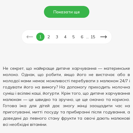
Показати ще
...
1
2
3
4
5
6
15
Не секрет, що найкраще дитяче харчування — материнське
молоко. Однак, що робити, якщо його не вистачає або в
молодої мами немає можливості перебувати з малюком 24/7 і
годувати його на вимогу? На допомогу приходить молочна
суміш і всілякі каші, йогурти. Крім того, що дитяче харчування
малюкам — це швидко та зручно, це ще смачно та корисно.
Готова їжа для дітей дає змогу жінці заощадити час на
приготуванні, митті посуду та прибиранні після годування, а
доведені до певного стану фрукти та овочі дають малюкові
всі необхідні вітаміни.