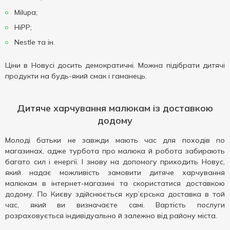
Milupa;
HiPP;
Nestle та ін.
Ціни в Новусі досить демократичні. Можна підібрати дитячі
продукти на будь-який смак і гаманець.
Дитяче харчування малюкам із доставкою
додому
Молоді батьки не завжди мають час для походів по
магазинах, адже турбота про малюка й робота забирають
багато сил і енергії. І знову на допомогу приходить Новус,
який надає можливість замовити дитяче харчування
малюкам в інтернет-магазині та скористатися доставкою
додому. По Києву здійснюється кур’єрська доставка в той
час, який ви визначаєте самі. Вартість послуги
розраховується індивідуально й залежно від району міста.