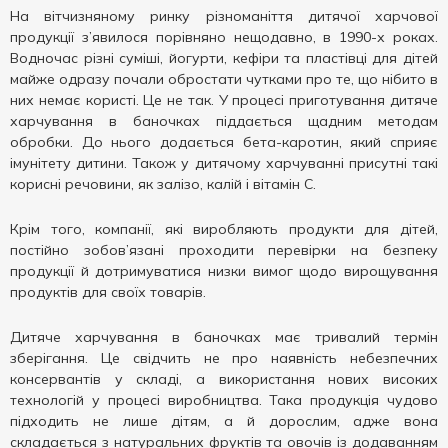
На вітчизняному ринку різноманіття дитячої харчової
продукції з’явилося порівняно нещодавно, в 1990-х роках.
Водночас різні суміші, йогурти, кефіри та пластівці для дітей
майже одразу почали обростати чутками про те, що нібито в
них немає користі. Це не так. У процесі приготування дитяче
харчування в баночках піддається щадним методам
обробки. До нього додається бета-каротин, який сприяє
імунітету дитини. Також у дитячому харчуванні присутні такі
корисні речовини, як залізо, калій і вітамін С.
Крім того, компанії, які виробляють продукти для дітей,
постійно зобов’язані проходити перевірки на безпеку
продукції й дотримуватися низки вимог щодо вирощування
продуктів для своїх товарів.
Дитяче харчування в баночках має тривалий термін
зберігання. Це свідчить не про наявність небезпечних
консервантів у складі, а використання нових високих
технологій у процесі виробництва. Така продукція чудово
підходить не лише дітям, а й дорослим, адже вона
складається з натуральних фруктів та овочів із додаванням