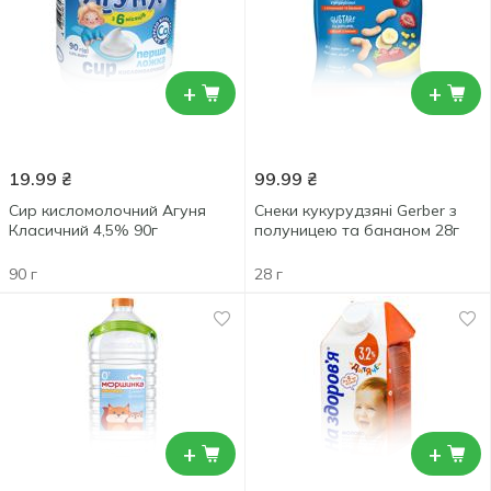
+
+
19.99
₴
99.99
₴
Сир кисломолочний Агуня
Снеки кукурудзяні Gerber з
Класичний 4,5% 90г
полуницею та бананом 28г
90 г
28 г
+
+