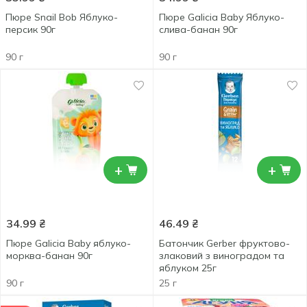
Пюре Snail Bob Яблуко-
Пюре Galicia Baby Яблуко-
персик 90г
слива-банан 90г
90 г
90 г
+
+
34.99
₴
46.49
₴
Пюре Galicia Baby яблуко-
Батончик Gerber фруктово-
морква-банан 90г
злаковий з виноградом та
яблуком 25г
90 г
25 г