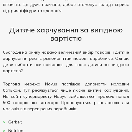
вітамінів. Це дуже поживно, добре втамовує голод і сприяє
підтримці фігури та здоров’я.
Дитяче харчування за вигідною
вартістю
Сьогодні на ринку надано величезний вибір товарів, і дитяче
харчування рясніє різноманіттям марок і виробників. Однак,
де ж вибрати все найкраще для своєї дитини за вигідною
вартістю?
Торгова мережа Novus поспішає допомогти молодим
батькам. Тут реалізується лише якісне дитяче харчування.
На сайті супермаркету Новус здійснюється продаж понад
500 товарів цієї категорії. Пропонуються різні ласощі для
малюків від перевірених виробників:
Gerber;
Nutrilon;