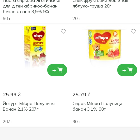
Паста сиркова Яготинське
Снек фруктовий Bob Snail
для дітей абрикос-банан
яблуко-груша 20г
безлактозна 3,9% 90г
90 г
20 г
+
+
25.99
₴
25.79
₴
Йогурт Milupa Полуниця-
Сирок Milupa Полуниця-
Банан 2,1% 207г
банан 3,1% 90г
207 г
90 г