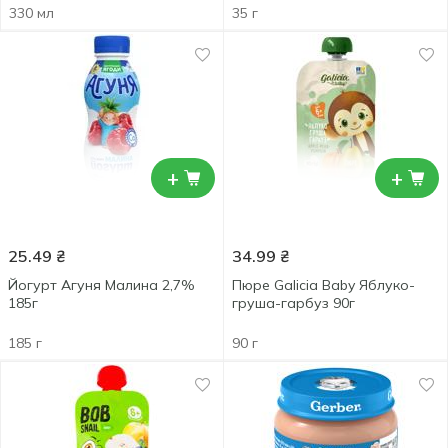
330 мл
35 г
+
+
25.49
₴
34.99
₴
Йогурт Агуня Малина 2,7%
Пюре Galicia Baby Яблуко-
185г
груша-гарбуз 90г
185 г
90 г