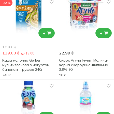
-22 %
+
+
179.00
₴
139.00
₴
22.99
₴
до 19.08
Каша молочна Gerber
Сирок Агуня Імуніті Малина-
мультизлакова з йогуртом,
чорна смородина-шипшина
бананом і грушею 240г
3,9% 90г
240 г
90 г