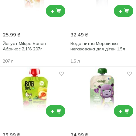
+
+
25.99
₴
32.49
₴
Йогурт Milupa Банан-
Вода питна Моршинка
Абрикос 2,1% 207г
негазована для дітей 1,5л
207 г
1.5 л
+
+
35.99
₴
34.99
₴