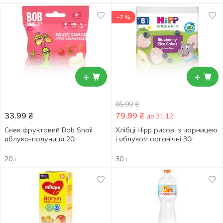
-7 %
+
+
85.99
₴
33.99
₴
79.99
₴
до 31.12
Снек фруктовий Bob Snail
Хлібці Hipp рисові з чорницею
яблуко-полуниця 20г
і яблуком органічні 30г
20 г
30 г