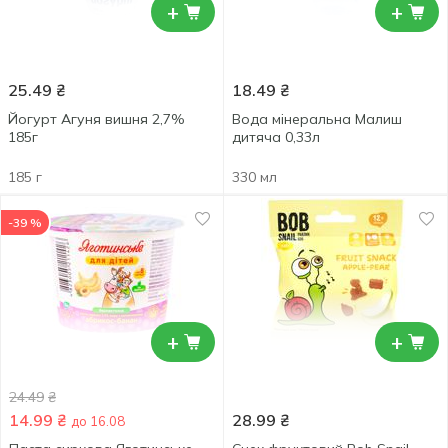
+
+
25.49
₴
18.49
₴
Йогурт Агуня вишня 2,7%
Вода мінеральна Малиш
185г
дитяча 0,33л
185 г
330 мл
-39 %
+
+
24.49
₴
14.99
₴
28.99
₴
до 16.08