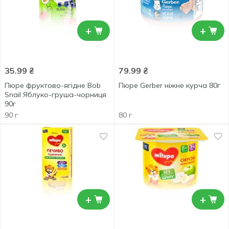
+
+
35.99
₴
79.99
₴
Пюре фруктово-ягідне Bob
Пюре Gerber ніжне курча 80г
Snail Яблуко-груша-чорниця
90г
90 г
80 г
+
+