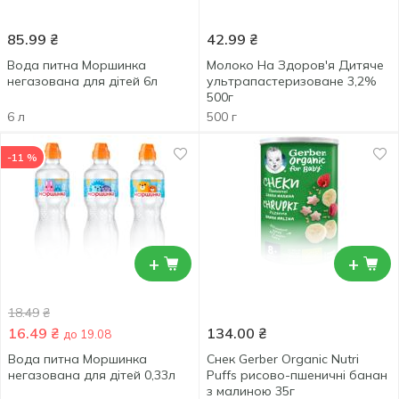
85.99
₴
42.99
₴
Вода питна Моршинка
Молоко На Здоров'я Дитяче
негазована для дітей 6л
ультрапастеризоване 3,2%
500г
6 л
500 г
-11 %
+
+
18.49
₴
16.49
₴
134.00
₴
до 19.08
Вода питна Моршинка
Снек Gerber Organic Nutri
негазована для дітей 0,33л
Puffs рисово-пшеничні банан
з малиною 35г