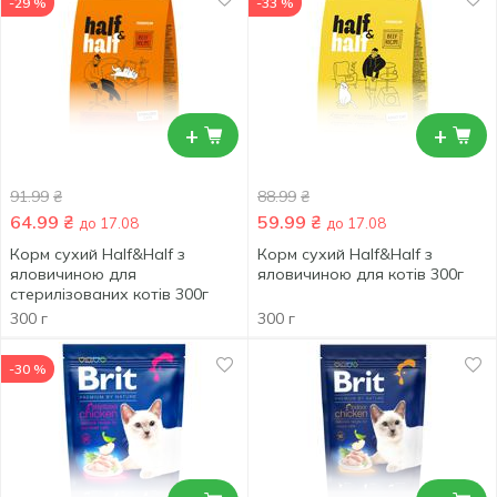
-29 %
-33 %
+
+
91.99
₴
88.99
₴
64.99
₴
59.99
₴
до 17.08
до 17.08
Корм сухий Half&Half з
Корм сухий Half&Half з
яловичиною для
яловичиною для котів 300г
стерилізованих котів 300г
300 г
300 г
-30 %