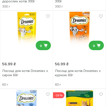
дорослих котів 300г
300г
300 г
300 г
+
+
56.99
₴
56.99
₴
Ласощі для котів Dreamies з
Ласощі для котів Dreamies з
сиром 60г
куркою 60г
60 г
60 г
-29 %