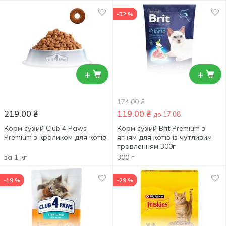
-32 %
+
+
174.00
₴
219.00
₴
119.00
₴
до 17.08
Корм сухий Club 4 Paws
Корм сухий Brit Premium з
Premium з кроликом для котів
ягням для котів із чутливим
травленням 300г
за 1 кг
300 г
-19 %
-29 %