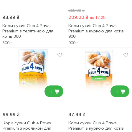
269.00
₴
93.99
₴
209.00
₴
до 17.08
Корм сухий Club 4 Paws
Корм сухий Club 4 Paws
Premium з телятиною для
Premium з куркою для котів
котів 300г
900г
300 г
900 г
+
+
99.99
₴
97.99
₴
Корм сухий Club 4 Paws
Корм сухий Club 4 Paws
Premium з кроликом для
Premium з куркою для котів