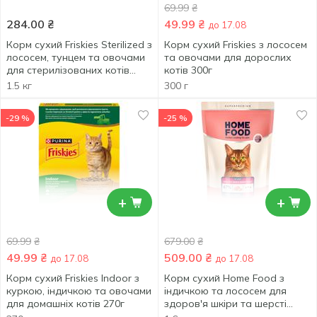
69.99
₴
284.00
₴
49.99
₴
до 17.08
Корм сухий Friskies Sterilized з
Корм сухий Friskies з лососем
лососем, тунцем та овочами
та овочами для дорослих
для стерилізованих котів
котів 300г
1,5кг
1.5 кг
300 г
-29 %
-25 %
+
+
69.99
₴
679.00
₴
49.99
₴
509.00
₴
до 17.08
до 17.08
Корм сухий Friskies Indoor з
Корм сухий Home Food з
куркою, індичкою та овочами
індичкою та лососем для
для домашніх котів 270г
здоров'я шкіри та шерсті
котів 1,6кг