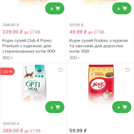
+
+
284.00
₴
69.99
₴
229.00
₴
49.99
₴
до 17.08
до 17.08
Корм сухий Club 4 Paws
Корм сухий Friskies з куркою
Premium з індичкою для
та овочами для дорослих
стерилізованих котів 900г
котів 300г
900 г
300 г
-21 %
+
+
339.00
₴
269.00
₴
59.99
₴
до 17.08