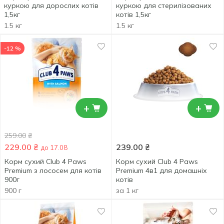
куркою для дорослих котів
куркою для стерилізованих
1,5кг
котів 1,5кг
1.5 кг
1.5 кг
-12 %
+
+
259.00
₴
229.00
₴
239.00
₴
до 17.08
Корм сухий Club 4 Paws
Корм сухий Club 4 Paws
Premium з лососем для котів
Premium 4в1 для домашніх
900г
котів
900 г
за 1 кг