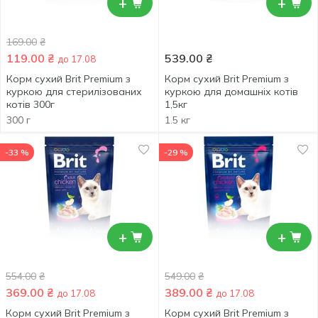
+
+
169.00
₴
119.00
₴
539.00
₴
до 17.08
Корм сухий Brit Premium з
Корм сухий Brit Premium з
куркою для стерилізованих
куркою для домашніх котів
котів 300г
1,5кг
300 г
1.5 кг
-33 %
-29 %
+
+
554.00
₴
549.00
₴
369.00
₴
389.00
₴
до 17.08
до 17.08
Корм сухий Brit Premium з
Корм сухий Brit Premium з