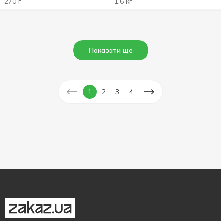
270 г
1.6 кг
Показати ще
1
2
3
4