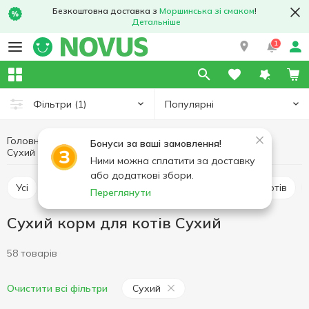
Безкоштовна доставка з
Моршинська зі смаком
!
Детальніше
1
Популярні
Фільтри
(1)
Головна
Товари для тварин
Корм для котів
Бонуси за ваші замовлення!
Сухий корм для котів
Сухий корм для котів Сухий
Ними можна сплатити за доставку
або додаткові збори.
Усі
Сухий корм для котів
Вологий корм для котів
Переглянути
Сухий корм для котів Сухий
58 товарів
Сухий
Очистити всі фільтри