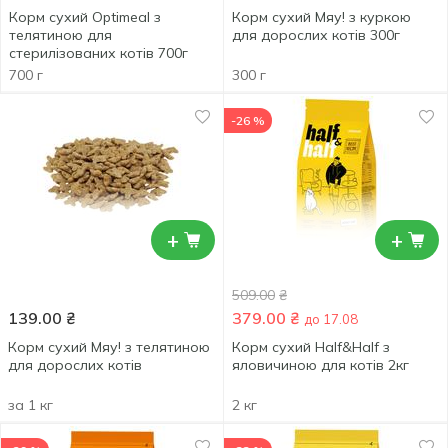
Корм сухий Optimeal з
Корм сухий Мяу! з куркою
телятиною для
для дорослих котів 300г
стерилізованих котів 700г
700 г
300 г
-26 %
+
+
509.00
₴
139.00
₴
379.00
₴
до 17.08
Корм сухий Мяу! з телятиною
Корм сухий Half&Half з
для дорослих котів
яловичиною для котів 2кг
за 1 кг
2 кг