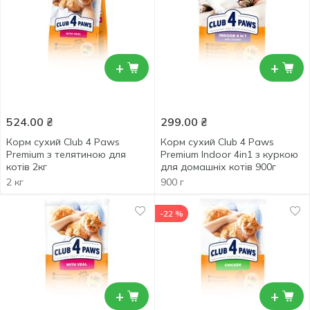
+
+
524.00
₴
299.00
₴
Корм сухий Club 4 Paws
Корм сухий Club 4 Paws
Premium з телятиною для
Premium Indoor 4in1 з куркою
котів 2кг
для домашніх котів 900г
2 кг
900 г
-22 %
+
+