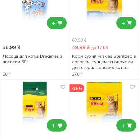
+
+
69.99
₴
56.99
₴
49.99
₴
до 17.08
Ласощі для котів Dreamies з
Корм сухий Friskies Sterilized з
лососем 60г
лососем, тунцем та овочами
для стерилізованих котів
270г
60 г
270 г
-29 %
+
+