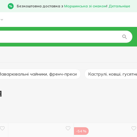
Безкоштовна доставка з
Моршинська зі смаком
!
Детальніше
Заварювальні чайники, френч-преси
Каструлі, ковші, гусятн
я
-54 %