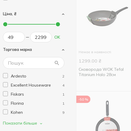
Ціна, ₴
OK
Торгова марка
Немає в наявності
1299.00
₴
Сковорода WOK Tefal
Titanium Halo 28см
Ardesto
2
Excellent Houseware
4
Fiskars
1
-50 %
Florina
1
Kohen
9
Koopman
2
Показати більше
Krauff
54