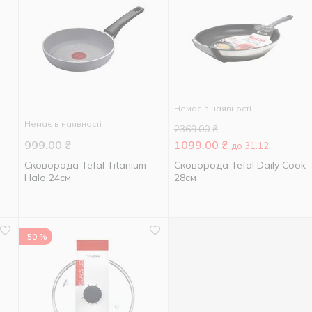
Немає в наявності
Немає в наявності
2369.00
₴
999.00
₴
1099.00
₴
до 31.12
Сковорода Tefal Titanium
Сковорода Tefal Daily Cook
Halo 24см
28см
-50 %