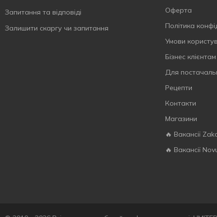
1900 мл
1
Оферта
Запитання та відповіді
2000 мл
1
Політика конфі
Залишити скаргу чи запитання
2500 мл
2
Умови користу
2700 мл
1
Бізнес клієнтам
3400 мл
2
Для постачаль
3600 мл
1
Рецепти
3700 мл
1
Контакти
4000 мл
1
Магазини
4500 мл
2
🔥 Вакансії Zak
4700 мл
1
🔥 Вакансії Nov