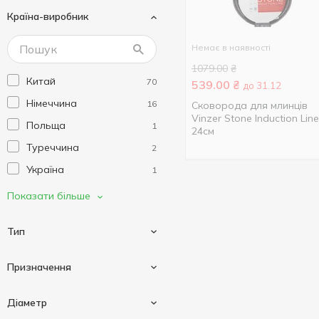
Країна-виробник
Tefal
15
Vinzer
8
Немає в наявності
Без тм
1
1079.00
₴
Китай
70
539.00
₴
до 31.12
Німеччина
16
Сковорода для млинців
Vinzer Stone Induction Line
Польща
1
24см
Туреччина
2
Україна
1
Франція
9
Показати більше
Фінляндія
1
Тип
Призначення
Сковорода для млинців
4
Діаметр
Сковорода традиційна
30