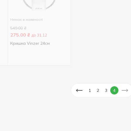
Немає в наявності
549.00
₴
275.00
₴
до 31.12
Кришка Vinzer 24см
1
2
3
4