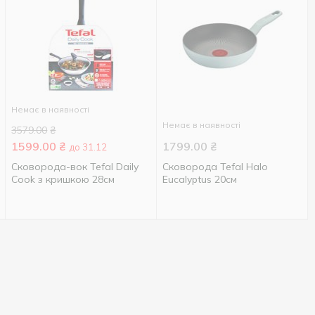
Немає в наявності
Немає в наявності
3579.00
₴
1599.00
₴
1799.00
₴
до 31.12
Сковорода-вок Tefal Daily
Сковорода Tefal Halo
Cook з кришкою 28см
Eucalyptus 20см