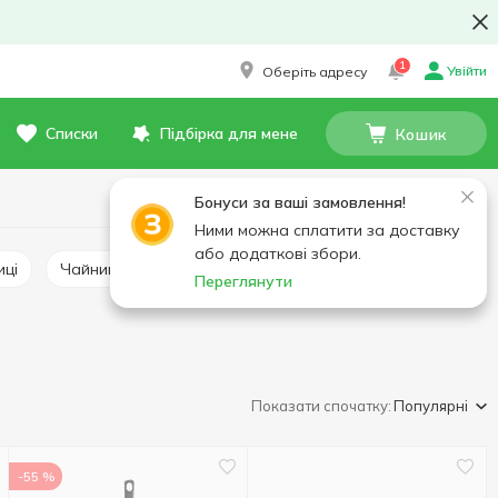
1
Увійти
Оберіть адресу
Списки
Підбірка для мене
Кошик
Бонуси за ваші замовлення!
Ними можна сплатити за доставку
або додаткові збори.
иці
Чайники, турки, кавоварки
Переглянути
Показати спочатку:
Популярні
-55 %