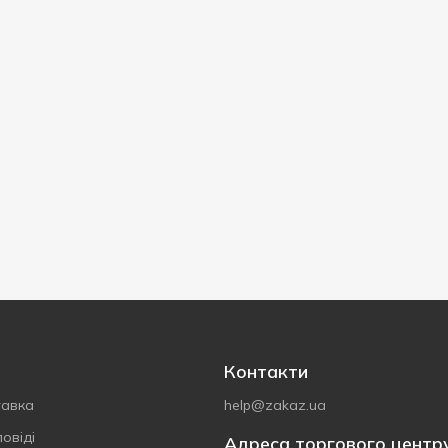
Контакти
тавка
help@zakaz.ua
овіді
Адреса торгового центр