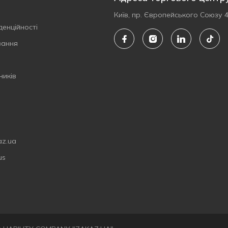
Київ, пр. Європейського Союзу 
денційності
вання
ників
az.ua
us