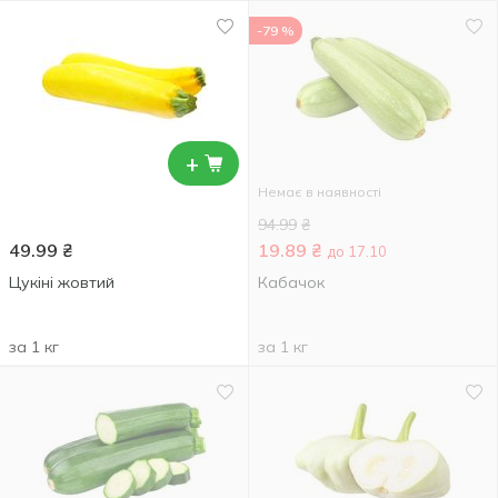
-79 %
+
Немає в наявності
94.99
₴
49.99
₴
19.89
₴
до 17.10
Цукіні жовтий
Кабачок
за 1 кг
за 1 кг