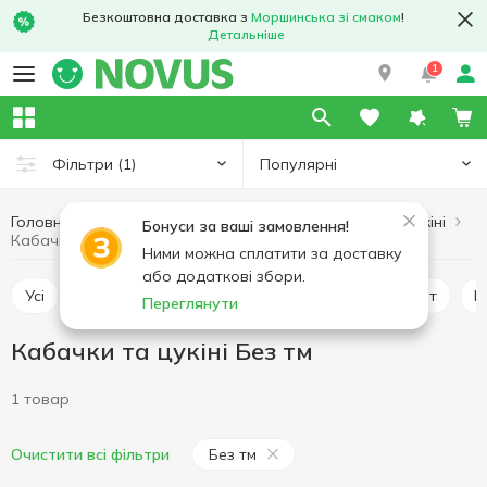
Безкоштовна доставка з
Моршинська зі смаком
!
Детальніше
1
Популярні
Фільтри
(1)
Головна
Фрукти та овочі
Овочі
Кабачки та цукіні
Бонуси за ваші замовлення!
Кабачки та цукіні Без тм
Ними можна сплатити за доставку
або додаткові збори.
Усі
Авокадо
Помідори
Картопля та батат
Переглянути
Кабачки та цукіні Без тм
1 товар
Без тм
Очистити всі фільтри