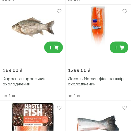
+
+
169.00
₴
1299.00
₴
Карась дніпровський
Лосось Norven філе на шкірі
охолоджений
охолоджений
за 1 кг
за 1 кг