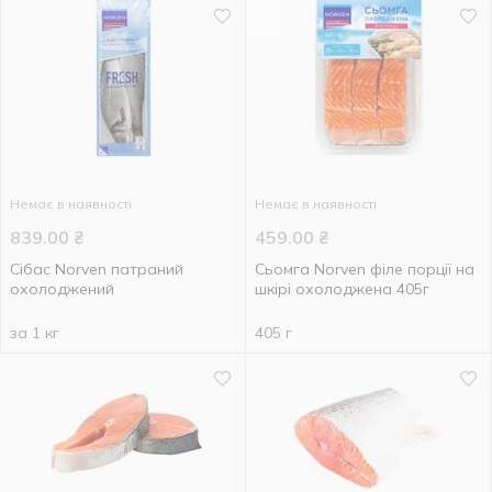
Немає в наявності
Немає в наявності
839.00
₴
459.00
₴
Сібас Norven патраний
Сьомга Norven філе порції на
охолоджений
шкірі охолоджена 405г
за 1 кг
405 г