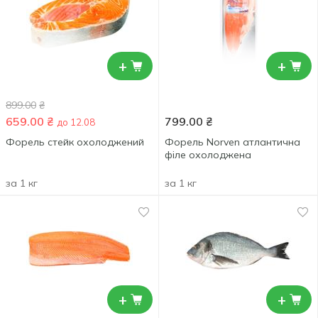
+
+
899.00
₴
659.00
₴
799.00
₴
до 12.08
Форель стейк охолоджений
Форель Norven атлантична
філе охолоджена
за 1 кг
за 1 кг
+
+