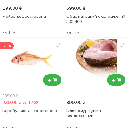
199.00
₴
599.00
₴
Мойва дефростована
Сібас патраний охолоджений
300-400
за 1 кг
за 1 кг
-20 %
+
+
299.00
₴
239.00
₴
399.00
₴
до 12.08
Барабулька дефростована
Білий амур тушка
охолоджений
за 1 кг
за 1 кг