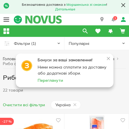
Безкоштовна доставка з
Моршинська зі смаком
!
Детальніше
1
Популярні
Фільтри
(1)
Головна
Риба охолоджена
Риба та морепродукти
Бонуси за ваші замовлення!
Риба охолоджена Україна
Ними можна сплатити за доставку
або додаткові збори.
Риба охолоджена Україна
Переглянути
22 товари
Україна
Очистити всі фільтри
-27 %