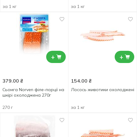
за 1 кг
за 1 кг
+
+
379.00
₴
154.00
₴
Сьомга Norven філе-порції на
Лосось животики охолоджені
шкірі охолоджена 270г
270 г
за 1 кг