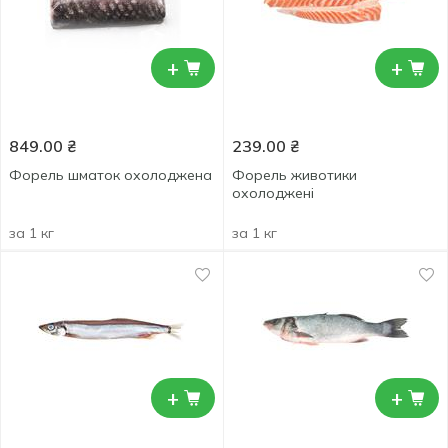
+
+
849.00
₴
239.00
₴
Форель шматок охолоджена
Форель животики
охолоджені
за 1 кг
за 1 кг
+
+