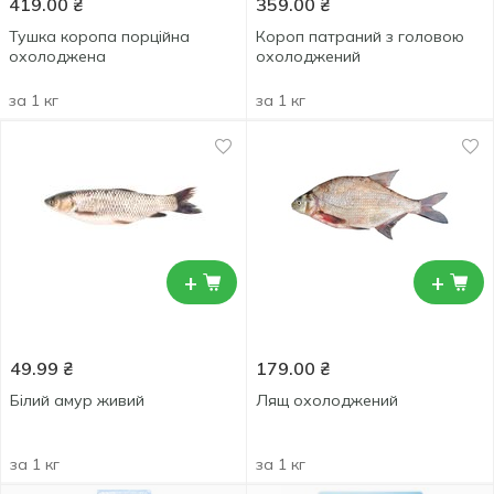
419.00
₴
359.00
₴
Тушка коропа порційна
Короп патраний з головою
охолоджена
охолоджений
за 1 кг
за 1 кг
+
+
49.99
₴
179.00
₴
Білий амур живий
Лящ охолоджений
за 1 кг
за 1 кг