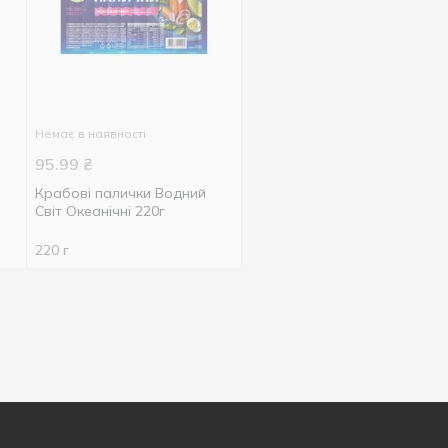
Немає в наявності
95.99
₴
Крабові палички Водний
Світ Океанічні 220г
220 г