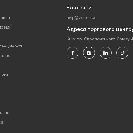
Контакти
тавка
help@zakaz.ua
овіді
Адреса торгового центр
Київ, пр. Європейського Союзу 
денційності
вання
ників
az.ua
us