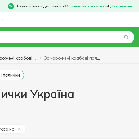
Безкоштовна доставка з
Моршинська зі смаком
!
Детальніше
Заморожені крабові палички Україна
Заморожені крабові палички
ві палички
лички Україна
Україна