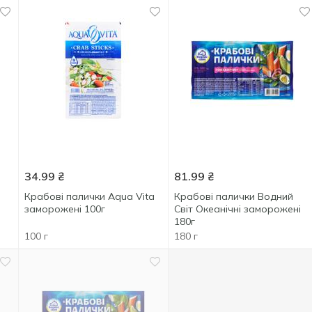
34.99
₴
81.99
₴
Крабові палички Aqua Vita
Крабові палички Водний
заморожені 100г
Світ Океанічні заморожені
180г
100 г
180 г