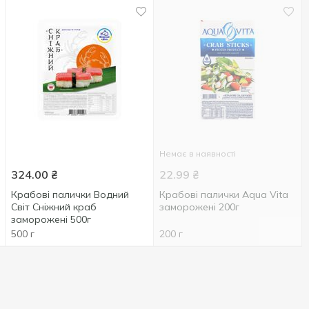
Немає в наявності
324.00
₴
22.99
₴
Крабові палички Водний
Крабові палички Aqua Vita
Світ Сніжний краб
заморожені 200г
заморожені 500г
500 г
200 г