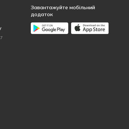
Завантажуйте мобільний
додаток
у
47