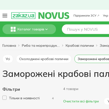
Підтримати ЗСУ
Укр
Каталог товарів
Головна
Крабові палички
Риба та морепродукти
Усі
Охолоджені крабові палички
Заморожені крабо
Заморожені крабові па
Фільтри
4 товари
Тільки в наявності
4
Очистити всі фільтри