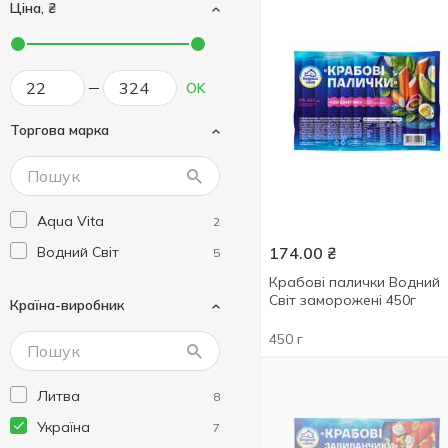
Ціна, ₴
OK
Торгова марка
Aqua Vita
2
Водний Світ
174.00
₴
5
Крабові палички Водний
Світ заморожені 450г
Країна-виробник
450 г
Литва
8
Україна
7