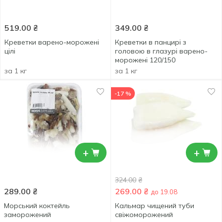
519.00
₴
349.00
₴
Креветки варено-морожені
Креветки в панцирі з
цілі
головою в глазурі варено-
морожені 120/150
за 1 кг
за 1 кг
-17 %
+
+
324.00
₴
289.00
₴
269.00
₴
до 19.08
Морський коктейль
Кальмар чищений туби
заморожений
свіжоморожений