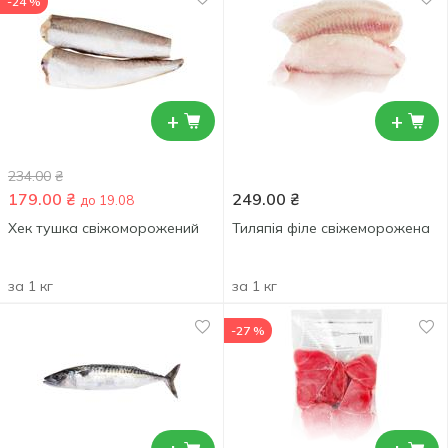
-24 %
+
+
234.00
₴
179.00
₴
249.00
₴
до 19.08
Хек тушка свіжоморожений
Тиляпія філе свіжеморожена
за 1 кг
за 1 кг
-27 %