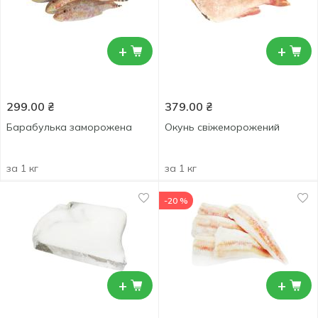
+
+
299.00
₴
379.00
₴
Барабулька заморожена
Окунь свіжеморожений
за 1 кг
за 1 кг
-20 %
+
+