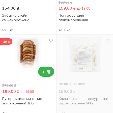
199.00
₴
154.00
₴
159.00
₴
до 19.08
Зубатка стейк
Пангасіус філе
свіжеморожена
свіжоморожений
за 1 кг
за 1 кг
-29 %
+
Немає в наявності
279.00
₴
199.00
₴
199.00
₴
до 19.08
Вугор смажений слайси
Кальмар кільця глазуровані
заморожений 160г
сиро-морожені 500г