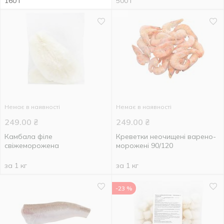
160 г
500 г
Немає в наявності
Немає в наявності
249.00
₴
249.00
₴
Камбала філе
Креветки неочищені варено-
свіжеморожена
морожені 90/120
за 1 кг
за 1 кг
-23 %