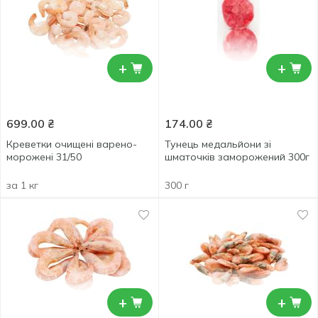
+
+
699.00
₴
174.00
₴
Креветки очищені варено-
Тунець медальйони зі
морожені 31/50
шматочків заморожений 300г
за 1 кг
300 г
+
+