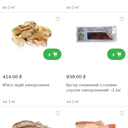
за 1 кг
за 1 кг
+
+
414.00
₴
939.00
₴
М'ясо мідій заморожене
Вугор смажений з соєвим
соусом заморожений ~1,1кг
за 1 кг
за 1 кг