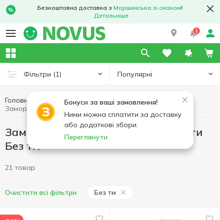
Безкоштовна доставка з
Моршинська зі смаком
!
Детальніше
1
Популярні
Фільтри
(1)
Головна
Заморозка
Заморожена риба та морепродукти
Бонуси за ваші замовлення!
Заморожена риба та морепродукти Без тм
Ними можна сплатити за доставку
або додаткові збори.
Заморожена риба та морепродукти
Переглянути
Без тм
21 товар
Без тм
Очистити всі фільтри