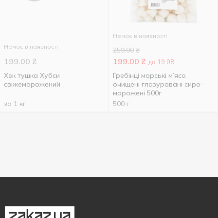
Немає в наявності
Немає в наявності
259.00
₴
199.00
₴
199.00
₴
до 19.08
Хек тушка Хубси
Гребінці морські м’ясо
свіжеморожений
очищені глазуровані сиро-
морожені 500г
за 1 кг
500 г