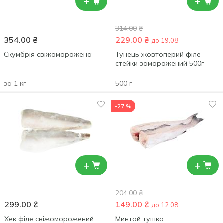
+
+
314.00
₴
354.00
₴
229.00
₴
до 19.08
Скумбрія свіжоморожена
Тунець жовтоперий філе
стейки заморожений 500г
за 1 кг
500 г
-27 %
+
+
204.00
₴
299.00
₴
149.00
₴
до 12.08
Хек філе свіжоморожений
Минтай тушка