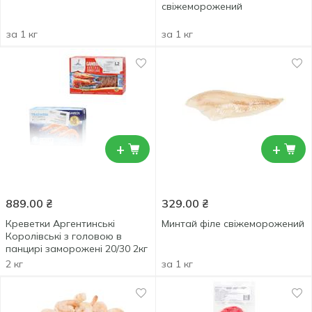
свіжеморожений
за 1 кг
за 1 кг
+
+
889.00
₴
329.00
₴
Креветки Аргентинські
Минтай філе свіжеморожений
Королівські з головою в
панцирі заморожені 20/30 2кг
2 кг
за 1 кг