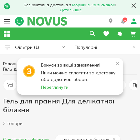
Безкоштовна доставка з
Моршинська зі смаком
!
Детальніше
1
Популярні
Фільтри
(1)
Головна
Побутова хімія
Засоби для прання
Бонуси за ваші замовлення!
Гель для прання
Гель для прання Для делікатної білизни
Ними можна сплатити за доставку
або додаткові збори.
Усі
Гель для прання
Кондиціонер для прання
П
Переглянути
Гель для прання Для делікатної
білизни
3 товари
Для делікатної білизни
Очистити всі фільтри