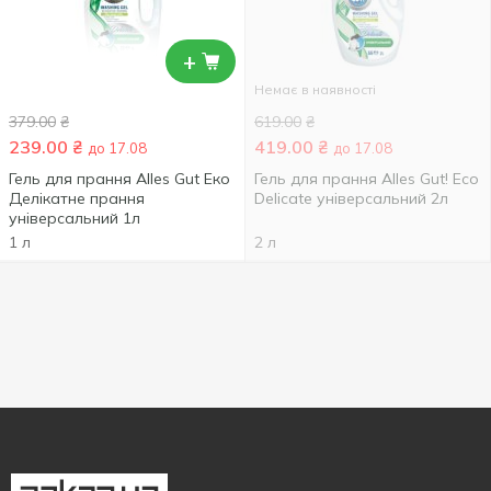
+
Немає в наявності
379.00
₴
619.00
₴
239.00
₴
419.00
₴
до 17.08
до 17.08
Гель для прання Alles Gut Еко
Гель для прання Alles Gut! Eco
Делікатне прання
Delicate універсальний 2л
універсальний 1л
1 л
2 л