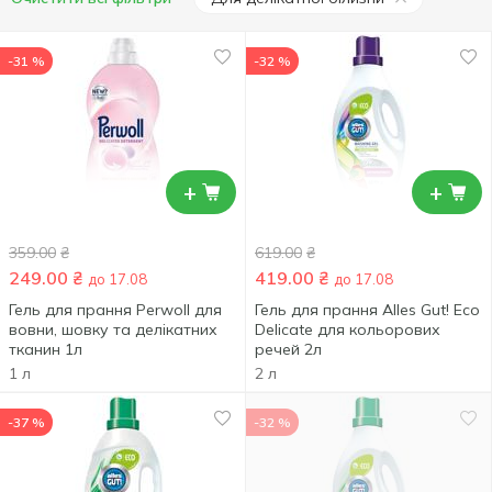
-31 %
-32 %
+
+
359.00
₴
619.00
₴
249.00
₴
419.00
₴
до 17.08
до 17.08
Гель для прання Perwoll для
Гель для прання Alles Gut! Eco
вовни, шовку та делікатних
Delicate для кольорових
тканин 1л
речей 2л
1 л
2 л
-37 %
-32 %