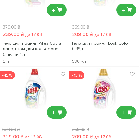
+
+
379.00
₴
369.00
₴
239.00
₴
209.00
₴
до 17.08
до 17.08
Гель для прання Alles Gut! з
Гель для прання Losk Color
ланоліном для кольорової
0,99л
білизни 1л
1 л
990 мл
-41 %
-43 %
+
+
539.00
₴
369.00
₴
319.00
₴
209.00
₴
до 17.08
до 17.08