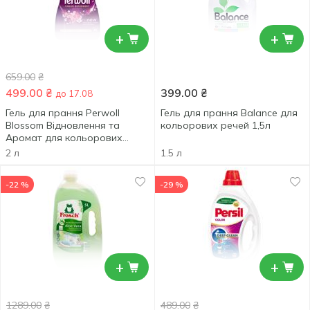
+
+
659.00
₴
499.00
₴
399.00
₴
до 17.08
Гель для прання Perwoll
Гель для прання Balance для
Blossom Відновлення та
кольорових речей 1,5л
Аромат для кольорових
речей 2л
2 л
1.5 л
-22 %
-29 %
+
+
1289.00
₴
489.00
₴