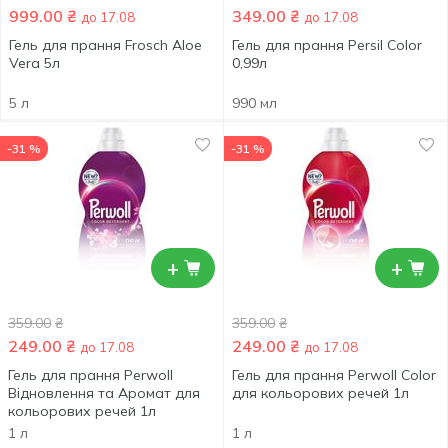
999.00
₴
349.00
₴
до 17.08
до 17.08
Гель для прання Frosch Aloe
Гель для прання Persil Color
Vera 5л
0,99л
5 л
990 мл
-31 %
-31 %
+
+
359.00
₴
359.00
₴
249.00
₴
249.00
₴
до 17.08
до 17.08
Гель для прання Perwoll
Гель для прання Perwoll Color
Відновлення та Аромат для
для кольорових речей 1л
кольорових речей 1л
1 л
1 л