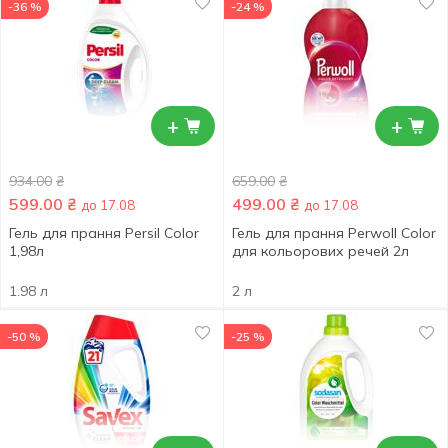
-36 %
-24 %
+
+
934.00
₴
659.00
₴
599.00
₴
499.00
₴
до 17.08
до 17.08
Гель для прання Persil Color
Гель для прання Perwoll Color
1,98л
для кольорових речей 2л
1.98 л
2 л
-50 %
-25 %