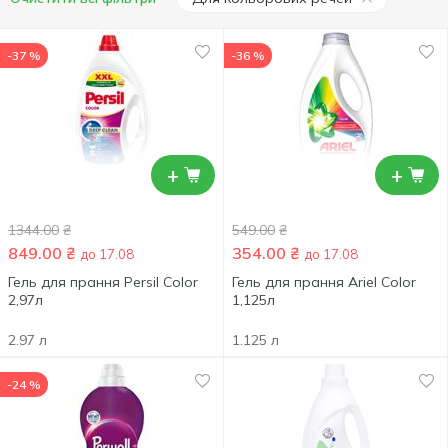
-37 %
-36 %
+
+
1344.00
₴
549.00
₴
849.00
₴
354.00
₴
до 17.08
до 17.08
Гель для прання Persil Color
Гель для прання Ariel Color
2,97л
1,125л
2.97 л
1.125 л
-24 %