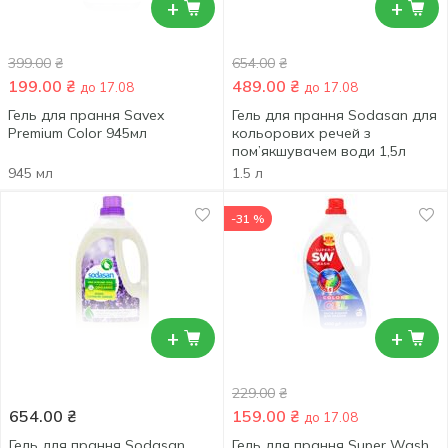
+
+
399.00
₴
654.00
₴
199.00
₴
489.00
₴
до 17.08
до 17.08
Гель для прання Savex
Гель для прання Sodasan для
Premium Color 945мл
кольорових речей з
пом’якшувачем води 1,5л
945 мл
1.5 л
-31 %
+
+
229.00
₴
654.00
₴
159.00
₴
до 17.08
Гель для прання Sodasan
Гель для прання Super Wash