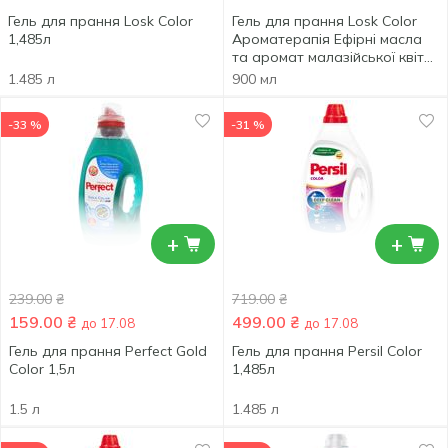
Гель для прання Losk Color
Гель для прання Losk Color
1,485л
Ароматерапія Ефірні масла
та аромат малазійської квітки
0,9л
1.485 л
900 мл
-33 %
-31 %
+
+
239.00
₴
719.00
₴
159.00
₴
499.00
₴
до 17.08
до 17.08
Гель для прання Perfect Gold
Гель для прання Persil Color
Color 1,5л
1,485л
1.5 л
1.485 л