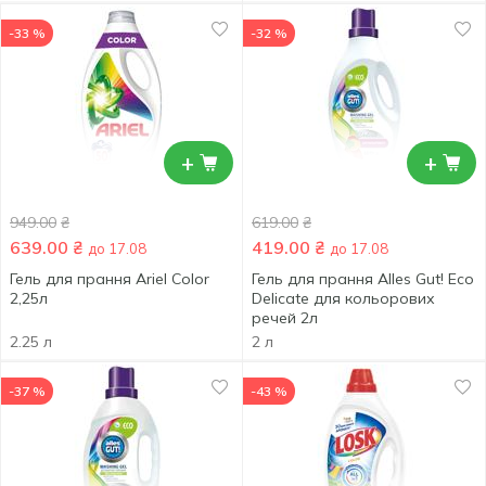
-33 %
-32 %
+
+
949.00
₴
619.00
₴
639.00
₴
419.00
₴
до 17.08
до 17.08
Гель для прання Ariel Color
Гель для прання Alles Gut! Eco
2,25л
Delicate для кольорових
речей 2л
2.25 л
2 л
-37 %
-43 %