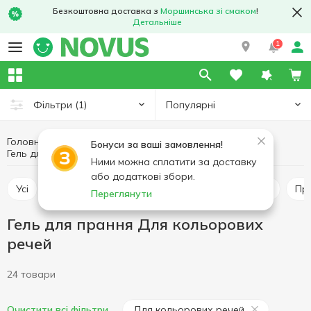
Безкоштовна доставка з
Моршинська зі смаком
!
Детальніше
1
Популярні
Фільтри
(1)
Головна
Побутова хімія
Засоби для прання
Бонуси за ваші замовлення!
Гель для прання
Гель для прання Для кольорових речей
Ними можна сплатити за доставку
або додаткові збори.
Усі
Гель для прання
Кондиціонер для прання
П
Переглянути
Гель для прання Для кольорових
речей
24 товари
Для кольорових речей
Очистити всі фільтри