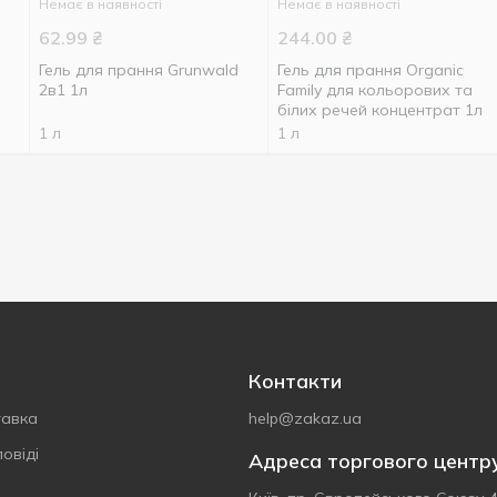
Немає в наявності
Немає в наявності
62.99
₴
244.00
₴
Гель для прання Grunwald
Гель для прання Organic
2в1 1л
Family для кольорових та
білих речей концентрат 1л
1 л
1 л
Контакти
тавка
help@zakaz.ua
овіді
Адреса торгового центр