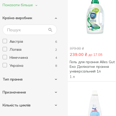
No% Green Home
2
Показати більше
Organic Familiy
2
Країна-виробник
Perwoll
6
Австрія
6
379.00
₴
Латвія
2
239.00
₴
до 17.08
Німеччина
4
Гель для прання Alles Gut
Україна
8
Еко Делікатне прання
універсальний 1л
1 л
Тип прання
Призначення
Автоматичне прання
7
Кількість циклів
Автоматичне і ручне
9
Для білих речей
2