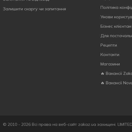
5000 мл
3
Політика конфі
Залишити скаргу чи запитання
5750 мл
1
Умови користу
Бізнес клієнтам
Для постачаль
Рецепти
Контакти
Магазини
🔥 Вакансії Zak
🔥 Вакансії Nov
© 2010 - 2026 Всі права на веб-сайт zakaz.ua захищені. LIMIT