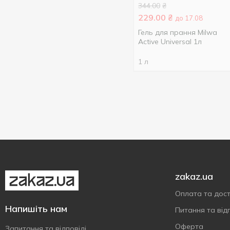
344.00
₴
1800 мл
4
229.00
₴
до 17.08
1980 мл
2
Гель для прання Milwa
Active Universal 1л
2000 мл
22
2200 мл
1
1 л
2250 мл
2
2700 мл
2
2970 мл
2
3000 мл
7
3305 мл
3
3600 мл
4
3750 мл
2
zakaz.ua
4000 мл
3
Оплата та дос
4500 мл
1
Напишіть нам
Питання та відп
4900 мл
1
Оферта
Запитання та відповіді