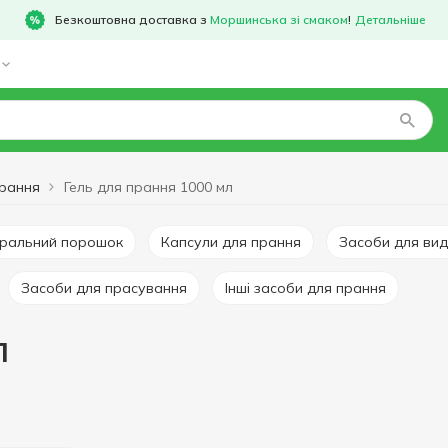
Безкоштовна доставка з
Моршинська зі смаком
!
Детальніше
прання
Гель для прання 1000 мл
Пральний порошок
Капсули для прання
Засоби для ви
Засоби для прасування
Інші засоби для прання
л