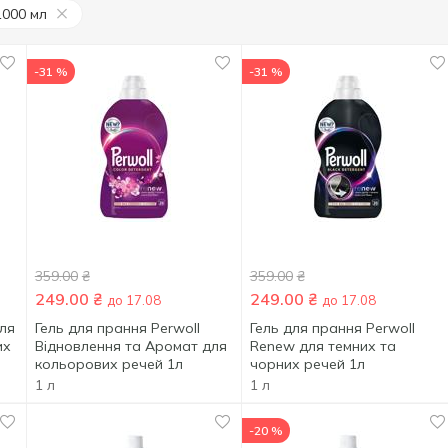
1000 мл
-31 %
-31 %
359.00
₴
359.00
₴
249.00
₴
249.00
₴
до 17.08
до 17.08
для
Гель для прання Perwoll
Гель для прання Perwoll
их
Відновлення та Аромат для
Renew для темних та
кольорових речей 1л
чорних речей 1л
1 л
1 л
-20 %