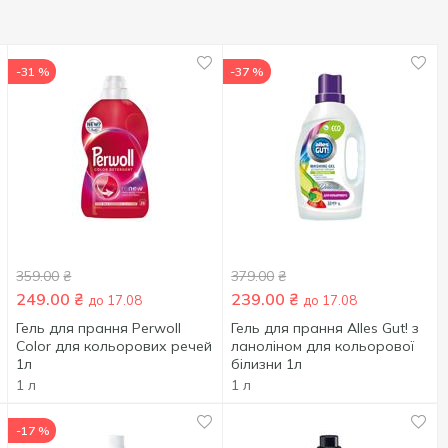
-31 %
-37 %
359.00
₴
379.00
₴
249.00
₴
239.00
₴
до 17.08
до 17.08
Гель для прання Perwoll
Гель для прання Alles Gut! з
Color для кольорових речей
ланоліном для кольорової
1л
білизни 1л
1 л
1 л
-17 %