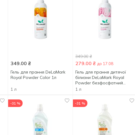
349.00
₴
349.00
₴
279.00
₴
до 17.08
Гель для прання DeLaMark
Гель для прання дитячої
Royal Powder Color 1л
білизни DeLaMark Royal
Powder безфосфатний
концентрат 1л
1 л
1 л
-31 %
-31 %