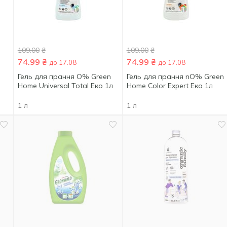
109.00
₴
109.00
₴
74.99
₴
74.99
₴
до 17.08
до 17.08
Гель для прання O% Green
Гель для прання nO% Green
Home Universal Total Еко 1л
Home Color Expert Еко 1л
1 л
1 л