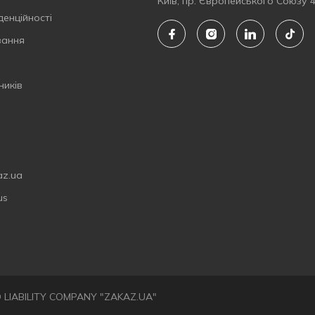
Київ, пр. Європейського Союзу 
денційності
вання
ників
az.ua
us
ED LIABILITY COMPANY "ZAKAZ.UA"