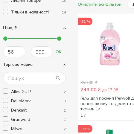
Акційні товари
13
Очистити всі фільтри
Тільки в наявності
14
-31 %
Ціна, ₴
OK
Торгова марка
359.00
₴
249.00
₴
до 17.08
Alles GUT!
2
Гель для прання Perwoll 
DeLaMark
3
вовни, шовку та делікатн
тканин 1л
Denkmit
2
1 л
Grunwald
1
Milwa
2
-37 %