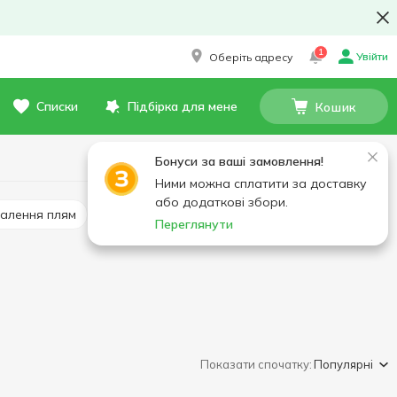
1
Увійти
Оберіть адресу
Списки
Підбірка для мене
Кошик
Бонуси за ваші замовлення!
Ними можна сплатити за доставку
або додаткові збори.
далення плям
Господарське мило
Переглянути
Показати спочатку:
Популярні