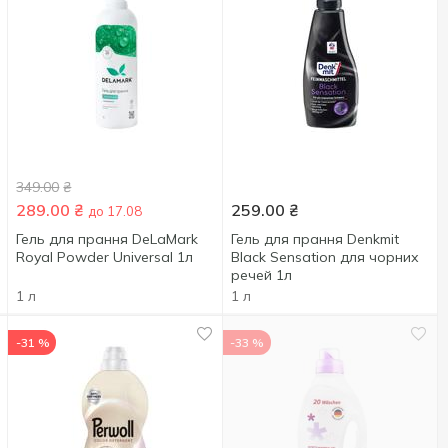
349.00
₴
289.00
₴
259.00
₴
до 17.08
Гель для прання DeLaMark
Гель для прання Denkmit
Royal Powder Universal 1л
Black Sensation для чорних
речей 1л
1 л
1 л
-31 %
-33 %