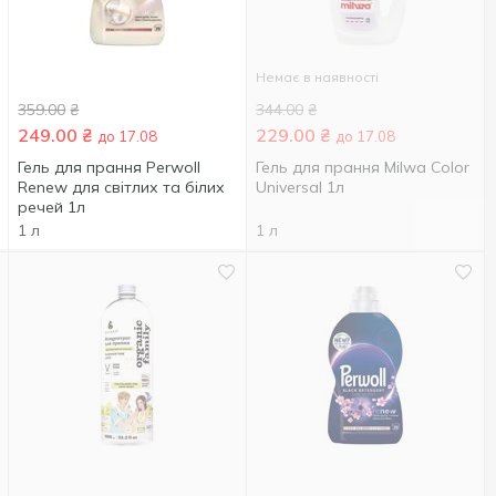
Немає в наявності
359.00
₴
344.00
₴
249.00
₴
229.00
₴
до 17.08
до 17.08
Гель для прання Perwoll
Гель для прання Milwa Color
Renew для світлих та білих
Universal 1л
речей 1л
1 л
1 л