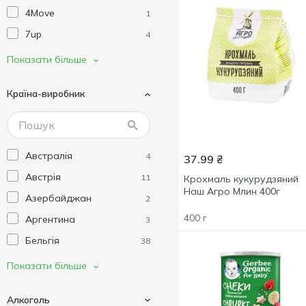
4Move
1
7up
4
Aha
1
Показати більше
Aimdent
2
Країна-виробник
Airwaves
2
Akvile
3
Albeniz
3
Австралія
4
37.99
₴
Alexis
9
Австрія
11
Крохмаль кукурудзяний
Alive
3
Наш Агро Млин 400г
Азербайджан
2
AllNutrition
3
400 г
Аргентина
3
Almond
1
Бельгія
38
Almondy
1
Болгарія
10
Показати більше
Alpro
23
В'єтнам
5
American Wings
1
Алкоголь
Великобританія
28