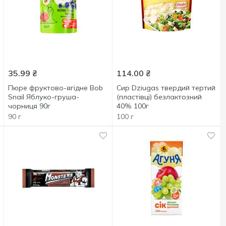
35.99
₴
114.00
₴
Пюре фруктово-ягідне Bob
Сир Dziugas твердий тертий
Snail Яблуко-груша-
(пластівці) безлактозний
чорниця 90г
40% 100г
90 г
100 г