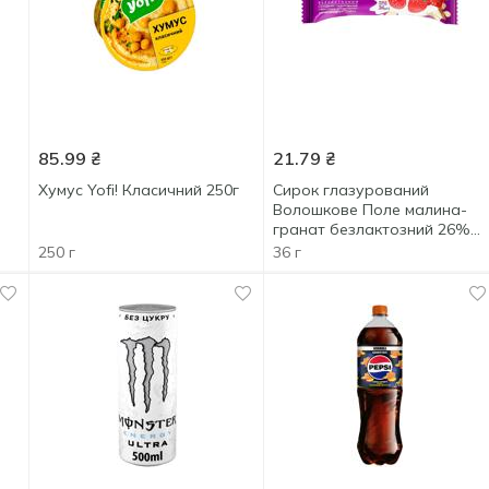
85.99
₴
21.79
₴
Хумус Yofi! Класичний 250г
Сирок глазурований
Волошкове Поле малина-
гранат безлактозний 26%
36г
250 г
36 г