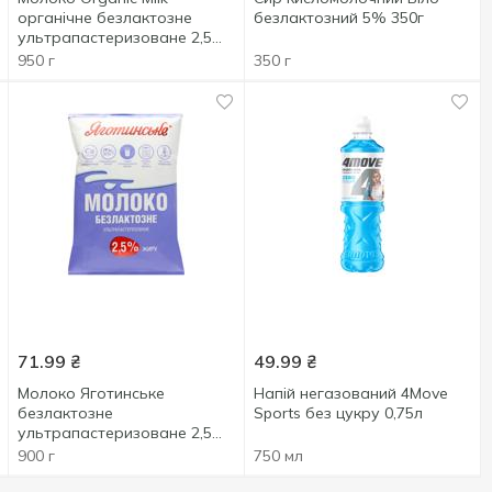
органічне безлактозне
безлактозний 5% 350г
ультрапастеризоване 2,5%
950г
950 г
350 г
71.99
₴
49.99
₴
Молоко Яготинське
Напій негазований 4Move
безлактозне
Sports без цукру 0,75л
ультрапастеризоване 2,5%
900г
900 г
750 мл