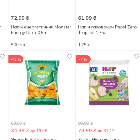
72.99
₴
61.99
₴
т
Напій енергетичний Monster
Напій газований Pepsi Zero
Energy Ultra 0,5л
Tropical 1,75л
500 мл
1.75 л
-45 %
-7 %
63.99
₴
85.99
₴
34.99
₴
79.99
₴
до 19.08
до 31.12
Чипси El Sabor Начос
Хлібці Hipp рисові з