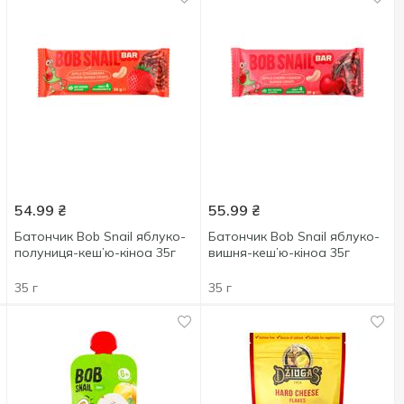
54.99
₴
55.99
₴
Батончик Bob Snail яблуко-
Батончик Bob Snail яблуко-
полуниця-кеш’ю-кіноа 35г
вишня-кеш’ю-кіноа 35г
35 г
35 г