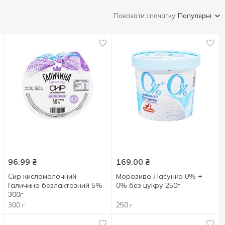
Показати спочатку:
Популярні
96.99
₴
169.00
₴
Сир кисломолочний
Морозиво Ласунка 0% +
Галичина безлактозний 5%
0% без цукру 250г
300г
300 г
250 г