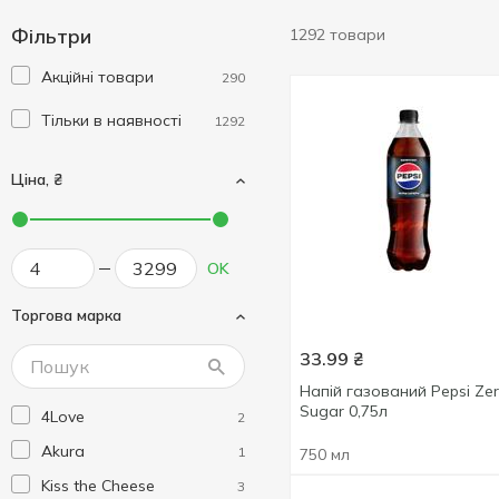
Фільтри
1292 товари
Акційні товари
290
Тільки в наявності
1292
Ціна, ₴
OK
Торгова марка
33.99
₴
Напій газований Pepsi Ze
Sugar 0,75л
4Love
2
Akura
1
750 мл
Kiss the Cheese
3