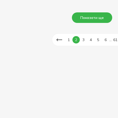
Показати ще
...
1
2
3
4
5
6
61