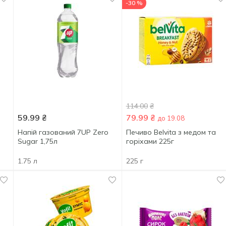
-30 %
114.00
₴
59.99
₴
79.99
₴
до 19.08
Напій газований 7UP Zero
Печиво Belvita з медом та
Sugar 1,75л
горіхами 225г
1.75 л
225 г