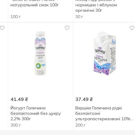
натуральний смак 100г
чорницею і яблуком
органічні 30г
100 г
30 г
41.49
₴
37.49
₴
Йогурт Галичина
Вершки Галичина рідкі
безлактозний без цукру
безлактозні
2,2% 300г
ультрапастеризовані 10%
200г
300 г
200 г