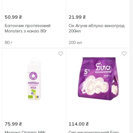
50.99
₴
21.99
₴
Батончик протеїновий
Сік Агуня яблуко-виноград
Monsters з какао 80г
200мл
80 г
200 мл
75.99
₴
114.00
₴
Молоко Organic Milk
Сир кисломолочний Біло