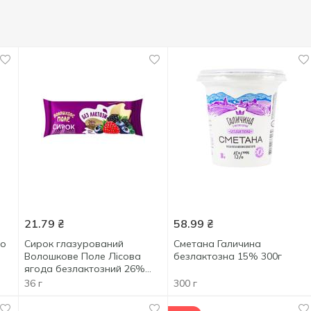
21.79
₴
58.99
₴
ro
Сирок глазурований
Сметана Галичина
Волошкове Поле Лісова
безлактозна 15% 300г
ягода безлактозний 26%
36г
36 г
300 г