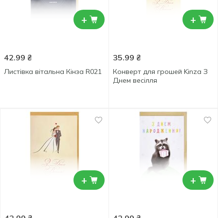
+
+
42.99
₴
35.99
₴
Лиcтівка вітальна Кінза R021
Конверт для грошей Kinza З
Днем весілля
+
+