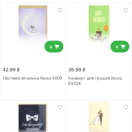
+
+
42.99
₴
35.99
₴
Лиcтівка вітальна Кінза S009
Конверт для грошей Kinza
KV024