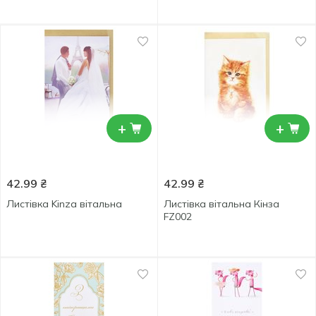
+
+
42.99
₴
42.99
₴
Листівка Kinza вітальна
Лиcтівка вітальна Кінза
FZ002