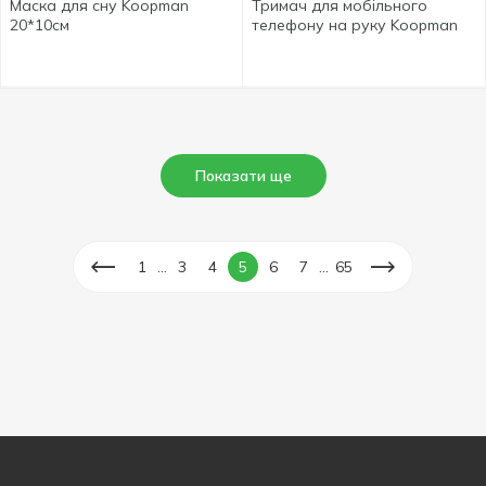
Маска для сну Koopman
Тримач для мобільного
20*10см
телефону на руку Koopman
Показати ще
...
...
1
3
4
5
6
7
65