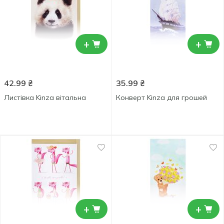
+
+
42.99
₴
35.99
₴
Листівка Kinza вітальна
Конверт Kinza для грошей
+
+