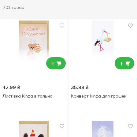
701 товар
+
+
42.99
₴
35.99
₴
Листівка Kinza вітальна
Конверт Kinza для грошей