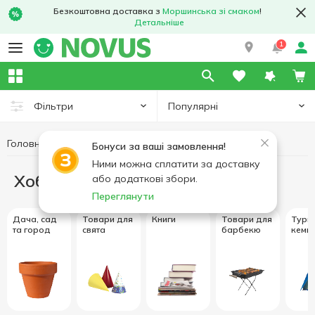
Безкоштовна доставка з
Моршинська зі смаком
!
Детальніше
1
Популярні
Фільтри
Головна
Хобі та відпочинок
Бонуси за ваші замовлення!
Ними можна сплатити за доставку
Хобі та відпочинок
або додаткові збори.
Переглянути
Дача, сад
Товари для
Книги
Товари для
Туриз
та город
свята
барбекю
кемпі