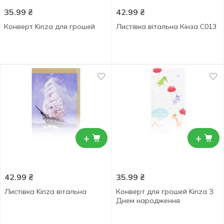
35.99
₴
42.99
₴
Конверт Kinza для грошей
Лиcтівка вітальна Кінза C013
+
+
42.99
₴
35.99
₴
Листівка Kinza вітальна
Конверт для грошей Kinza З
Днем народження