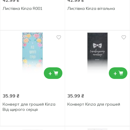
42.99
₴
42.99
₴
Листівка Kinza R001
Листівка Kinza вітальна
+
+
35.99
₴
35.99
₴
Конверт для грошей Kinza
Конверт Kinza для грошей
Від щирого серця