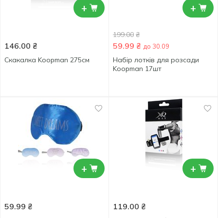
+
+
199.00
₴
146.00
₴
59.99
₴
до 30.09
Скакалка Koopman 275см
Набір лотків для розсади
Koopman 17шт
+
+
59.99
₴
119.00
₴