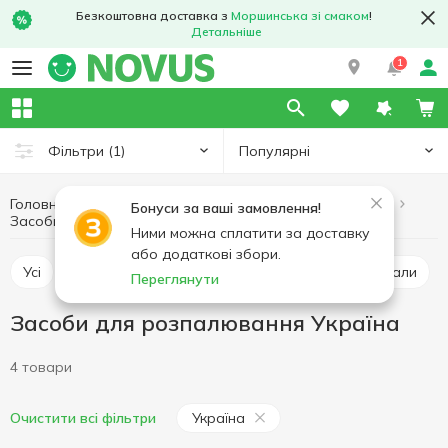
Безкоштовна доставка з
Моршинська зі смаком
!
Детальніше
1
Популярні
Фільтри
(1)
Головна
Хобі та відпочинок
Товари для барбекю
Бонуси за ваші замовлення!
Засоби для розпалювання Україна
Засоби для розпалювання
Ними можна сплатити за доставку
або додаткові збори.
Усі
Вугілля
Шампури, решітки
Грилі, мангали
Переглянути
Засоби для розпалювання Україна
4 товари
Україна
Очистити всі фільтри