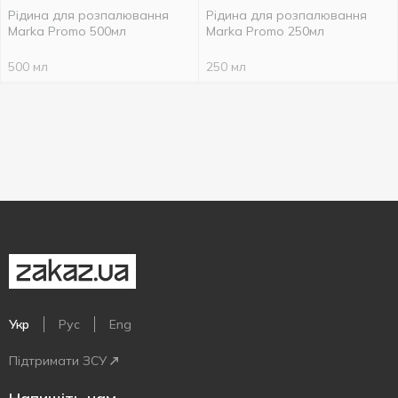
Рідина для розпалювання
Рідина для розпалювання
Marka Promo 500мл
Marka Promo 250мл
500 мл
250 мл
Укр
Рус
Eng
Підтримати ЗСУ