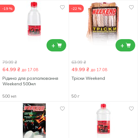
-19 %
-22 %
+
+
79.99
₴
63.99
₴
64.99
₴
49.99
₴
до 17.08
до 17.08
Рідина для розпалювання
Тріски Weekend
Weekend 500мл
500 мл
50 г