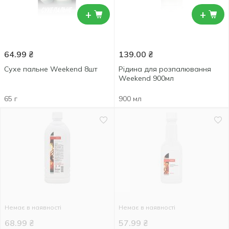
+
+
64.99
₴
139.00
₴
Сухе пальне Weekend 8шт
Рідина для розпалювання
Weekend 900мл
65 г
900 мл
Немає в наявності
Немає в наявності
68.99
₴
57.99
₴