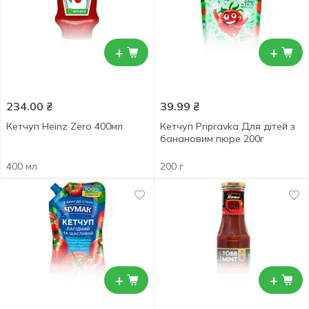
+
+
234.00
₴
39.99
₴
Кетчуп Heinz Zero 400мл
Кетчуп Pripravka Для дітей з
банановим пюре 200г
400 мл
200 г
+
+