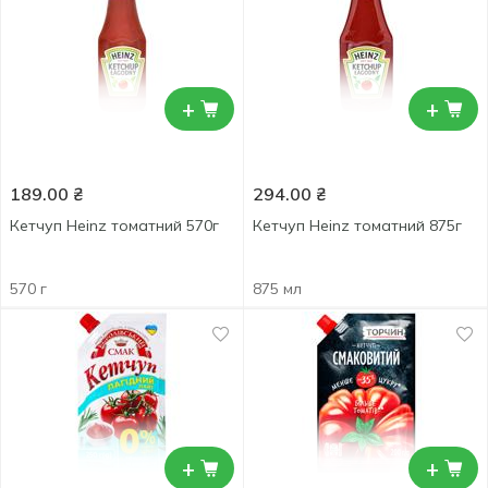
+
+
189.00
₴
294.00
₴
Кетчуп Heinz томатний 570г
Кетчуп Heinz томатний 875г
570 г
875 мл
+
+