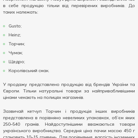
в себе продукцію тільки від перевірених виробників. До
таких належать:
Gusto;
Heinz;
Торчин;
Чумак;
Щедро;
Королівський смак.
У продажу представлено продукцію від брендів України та
Європи. Тільки натуральні товари за найпривабливішими
цінами чекають на полицях магазинів.
Зазвичай кетчуп Торчин і продукція інших виробників
представлена ​​в порівняно невеликих упаковках, об’єм яких
250–540 грамів. Найдоступнішими вважаються товари
українського виробництва. Середня ціна пачки масою 450 г
становить 10–15 гривень. Для порівняння, вартість іноземних