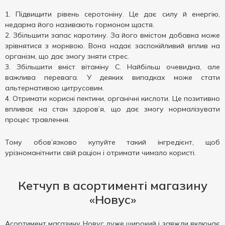
Підвищити рівень серотоніну. Це дає силу й енергію,
недарма його називають гормоном щастя.
Збільшити запас каротину. За його вмістом добавка може
зрівнятися з морквою. Вона надає заспокійливий вплив на
організм, що дає змогу зняти стрес.
Збільшити вміст вітаміну С. Найбільш очевидна, але
важлива перевага. У деяких випадках може стати
альтернативою цитрусовим.
Отримати корисні пектини, органічні кислоти. Це позитивно
впливає на стан здоров’я, що дає змогу нормалізувати
процес травлення.
Тому обов’язково купуйте такий інгредієнт, щоб
урізноманітнити свій раціон і отримати чимало користі.
Кетчуп в асортименті магазину
«Новус»
Асортимент магазину Новус дуже широкий і завжди включає