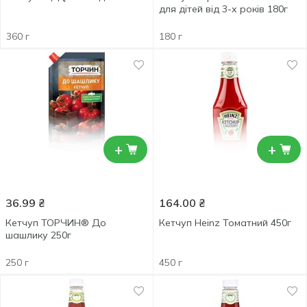
для дітей від 3-х років 180г
360 г
180 г
+
+
36.99
₴
164.00
₴
Кетчуп ТОРЧИН® До
Кетчуп Heinz Томатний 450г
шашлику 250г
250 г
450 г