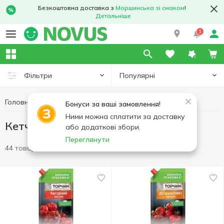
Безкоштовна доставка з
Моршинська зі смаком
!
Детальніше
1
Популярні
Фільтри
Головна
Соуси та спеції
Кетчуп
Бонуси за ваші замовлення!
Ними можна сплатити за доставку
Кетчуп
або додаткові збори.
Переглянути
44 товари