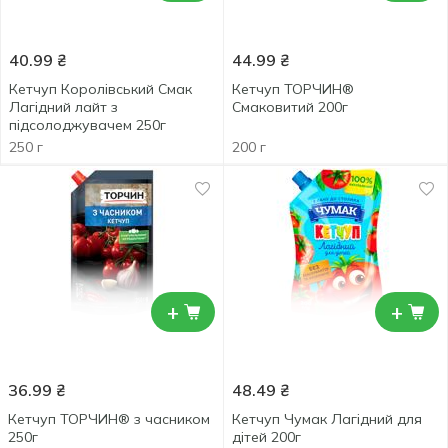
40.99
₴
44.99
₴
Кетчуп Королівський Смак
Кетчуп ТОРЧИН®
Лагідний лайт з
Смаковитий 200г
підсолоджувачем 250г
250 г
200 г
+
+
36.99
₴
48.49
₴
Кетчуп ТОРЧИН® з часником
Кетчуп Чумак Лагідний для
250г
дітей 200г