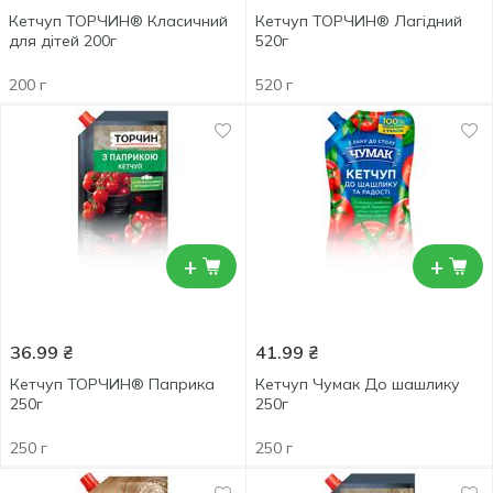
Кетчуп ТОРЧИН® Класичний
Кетчуп ТОРЧИН® Лагідний
для дітей 200г
520г
200 г
520 г
+
+
36.99
₴
41.99
₴
Кетчуп ТОРЧИН® Паприка
Кетчуп Чумак До шашлику
250г
250г
250 г
250 г