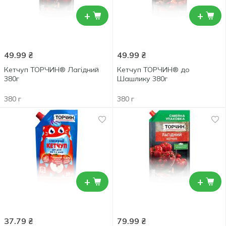
+
+
49.99
₴
49.99
₴
Кетчуп ТОРЧИН® Лагідний
Кетчуп ТОРЧИН® до
380г
Шашлику 380г
380 г
380 г
+
+
37.79
₴
79.99
₴