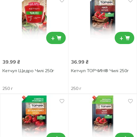
+
+
39.99
₴
36.99
₴
Кетчуп Щедро Чилі 250г
Кетчуп ТОРЧИН® Чилі 250г
250 г
250 г