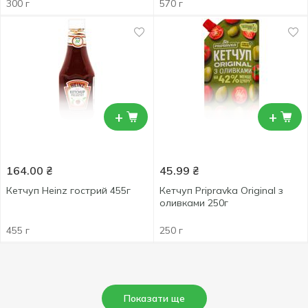
300 г
570 г
+
+
164.00
₴
45.99
₴
Кетчуп Heinz гострий 455г
Кетчуп Pripravka Original з
оливками 250г
455 г
250 г
Показати ще