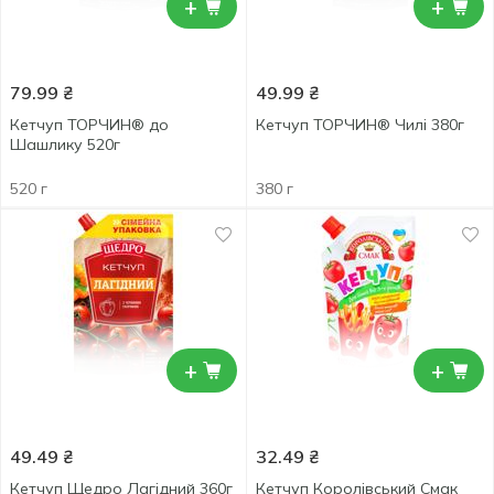
+
+
79.99
₴
49.99
₴
Кетчуп ТОРЧИН® до
Кетчуп ТОРЧИН® Чилі 380г
Шашлику 520г
520 г
380 г
+
+
49.49
₴
32.49
₴
Кетчуп Щедро Лагідний 360г
Кетчуп Королівський Смак