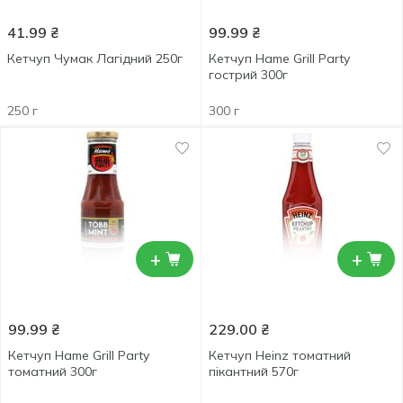
41.99
₴
99.99
₴
Кетчуп Чумак Лагідний 250г
Кетчуп Hame Grill Party
гострий 300г
250 г
300 г
+
+
99.99
₴
229.00
₴
Кетчуп Hame Grill Party
Кетчуп Heinz томатний
томатний 300г
пікантний 570г