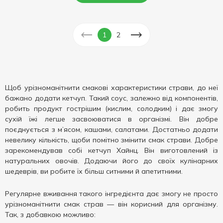
1
2
Щоб урізноманітнити смакові характеристики страви, до неї
бажано додати кетчуп. Такий соус, залежно від компонентів,
робить продукт гострішим (кислим, солодким) і дає змогу
сухій їжі легше засвоюватися в організмі. Він добре
поєднується з м’ясом, кашами, салатами. Достатньо додати
невелику кількість, щоби помітно змінити смак страви. Добре
зарекомендував собі кетчуп Хайнц. Він виготовлений із
натуральних овочів. Додаючи його до своїх кулінарних
шедеврів, ви робите їх більш ситними й апетитними.
Регулярне вживання такого інгредієнта дає змогу не просто
урізноманітнити смак страв — він корисний для організму.
Так, з добавкою можливо: