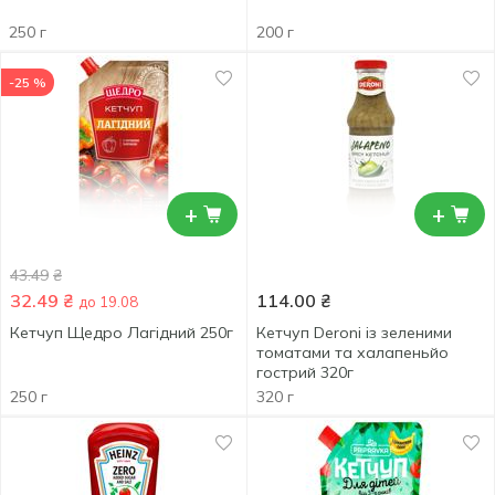
250 г
200 г
-25 %
+
+
43.49
₴
32.49
₴
114.00
₴
до 19.08
Кетчуп Щедро Лагідний 250г
Кетчуп Deroni із зеленими
томатами та халапеньйо
гострий 320г
250 г
320 г