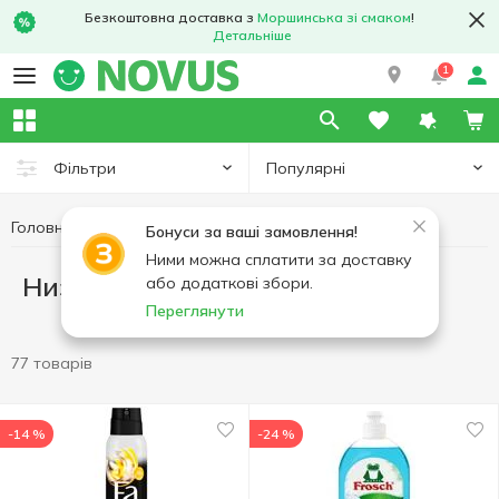
Безкоштовна доставка з
Моршинська зі смаком
!
Детальніше
1
Популярні
Фільтри
Головна
Низькоціни
Бонуси за ваші замовлення!
Ними можна сплатити за доставку
Низькоціни
або додаткові збори.
Переглянути
77 товарів
-14 %
-24 %