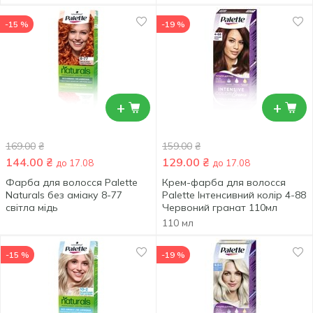
-15 %
-19 %
+
+
169.00
₴
159.00
₴
144.00
₴
129.00
₴
до 17.08
до 17.08
Фарба для волосся Palette
Крем-фарба для волосся
Naturals без аміаку 8-77
Palette Інтенсивний колір 4-88
світла мідь
Червоний гранат 110мл
110 мл
-15 %
-19 %