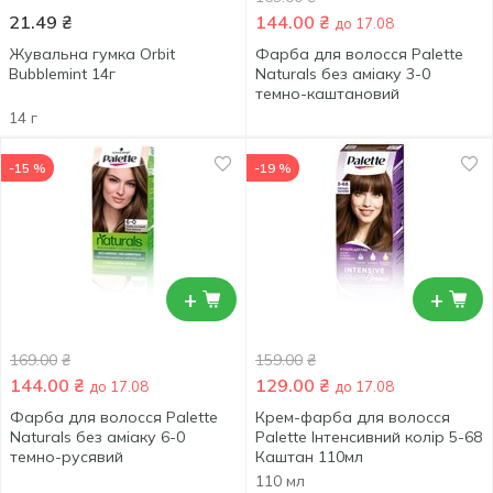
21.49
₴
144.00
₴
до 17.08
Жувальна гумка Orbit
Фарба для волосся Palette
Bubblemint 14г
Naturals без аміаку 3-0
темно-каштановий
14 г
-15 %
-19 %
+
+
169.00
₴
159.00
₴
144.00
₴
129.00
₴
до 17.08
до 17.08
Фарба для волосся Palette
Крем-фарба для волосся
Naturals без аміаку 6-0
Palette Інтенсивний колір 5-68
темно-русявий
Каштан 110мл
110 мл