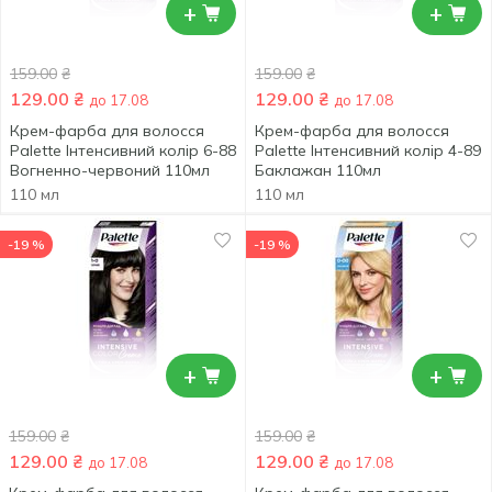
+
+
159.00
₴
159.00
₴
129.00
₴
129.00
₴
до 17.08
до 17.08
Крем-фарба для волосся
Крем-фарба для волосся
Palette Інтенсивний колір 6-88
Palette Інтенсивний колір 4-89
Вогненно-червоний 110мл
Баклажан 110мл
110 мл
110 мл
-19 %
-19 %
+
+
159.00
₴
159.00
₴
129.00
₴
129.00
₴
до 17.08
до 17.08