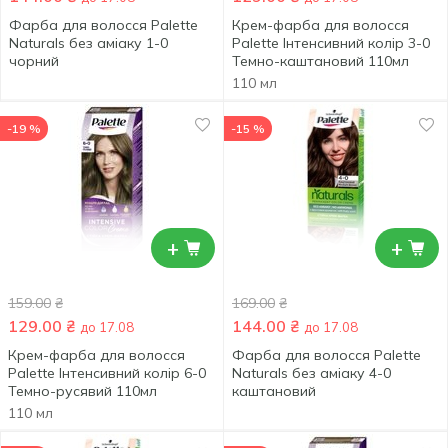
Фарба для волосся Palette
Крем-фарба для волосся
Naturals без аміаку 1-0
Palette Інтенсивний колір 3-0
чорний
Темно-каштановий 110мл
110 мл
-19 %
-15 %
+
+
159.00
₴
169.00
₴
129.00
₴
144.00
₴
до 17.08
до 17.08
Крем-фарба для волосся
Фарба для волосся Palette
Palette Інтенсивний колір 6-0
Naturals без аміаку 4-0
Темно-русявий 110мл
каштановий
110 мл