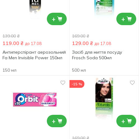
+
+
139.00
₴
169.00
₴
119.00
₴
129.00
₴
до 17.08
до 17.08
Антиперспірант аерозольний
Засіб для миття посуду
Fa Men Invisible Power 150мл
Frosch Soda 500мл
150 мл
500 мл
-15 %
+
+
169.00
₴