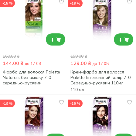
-15 %
-19 %
+
+
169.00
₴
159.00
₴
144.00
₴
129.00
₴
до 17.08
до 17.08
Фарба для волосся Palette
Крем-фарба для волосся
Naturals без аміаку 7-0
Palette Інтенсивний колір 7-0
середньо-русявий
Середньо-русявий 110мл
110 мл
-19 %
-19 %