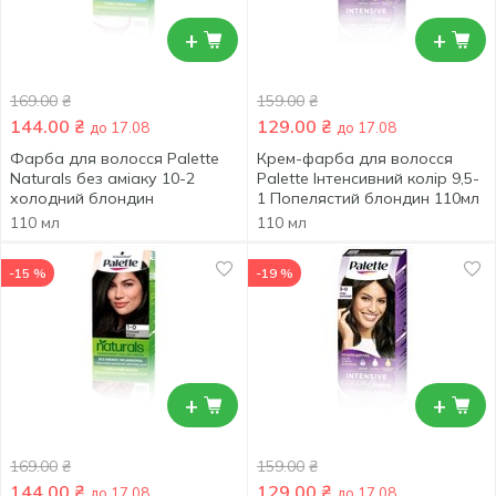
+
+
169.00
₴
159.00
₴
144.00
₴
129.00
₴
до 17.08
до 17.08
Фарба для волосся Palette
Крем-фарба для волосся
Naturals без аміаку 10-2
Palette Інтенсивний колір 9,5-
холодний блондин
1 Попелястий блондин 110мл
110 мл
110 мл
-15 %
-19 %
+
+
169.00
₴
159.00
₴
144.00
₴
129.00
₴
до 17.08
до 17.08