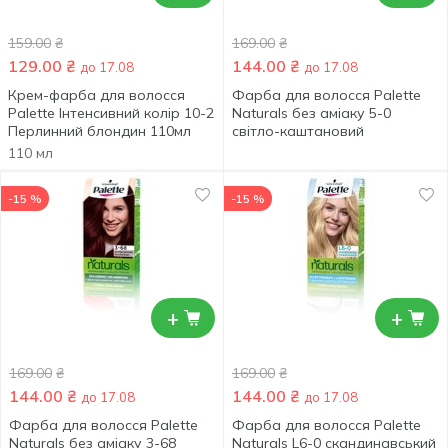
159.00
₴
169.00
₴
129.00
₴
144.00
₴
до 17.08
до 17.08
Крем-фарба для волосся
Фарба для волосся Palette
Palette Інтенсивний колір 10-2
Naturals без аміаку 5-0
Перлинний блондин 110мл
світло-каштановий
110 мл
-15 %
-15 %
+
+
169.00
₴
169.00
₴
144.00
₴
144.00
₴
до 17.08
до 17.08
Фарба для волосся Palette
Фарба для волосся Palette
Naturals без аміаку 3-68
Naturals L6-0 скандинавський