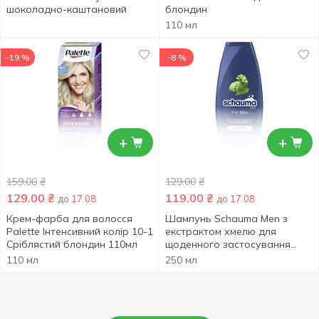
шоколадно-каштановий
блондин
110 мл
-19 %
-8 %
+
+
159.00
₴
129.00
₴
129.00
₴
119.00
₴
до 17.08
до 17.08
Крем-фарба для волосся
Шампунь Schauma Men з
Palette Інтенсивний колір 10-1
екстрактом хмелю для
Сріблястий блондин 110мл
щоденного застосування
250мл
110 мл
250 мл