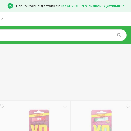
Безкоштовна доставка з
Моршинська зі смаком
!
Детальніше