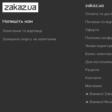
Лисички
1
zakaz.ua
70 г
2
Показати більше
Мед
1
80 г
Оплата та дос
1
Паприка
1
Напишіть нам
85 г
2
Питання та відп
Перець
3
Оферта
Запитання та відповіді
Перець чилі
1
Політика конфі
Залишити скаргу чи запитання
Розмарин
1
Умови користу
Сир
2
Бізнес клієнтам
Сметана
1
Для постачаль
Соєвий соус
2
Рецепти
Томат
1
Контакти
Трюфель
1
Магазини
🔥 Вакансії Zak
🔥 Вакансії Nov