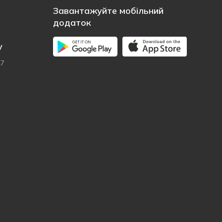
Завантажуйте мобільний
додаток
у
47