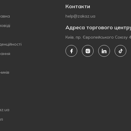
Контакти
тавка
help@zakaz.ua
овіді
Адреса торгового центр
Київ, пр. Європейського Союзу 
денційності
вання
ників
az.ua
us