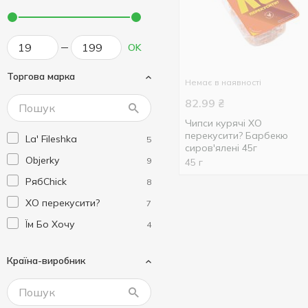
OK
Торгова марка
Немає в наявності
82.99
₴
Чипси курячі ХО
перекусити? Барбекю
La' Fileshka
5
сиров'ялені 45г
Objerky
9
45 г
РябChick
8
ХО перекусити?
7
Їм Бо Хочу
4
Країна-виробник