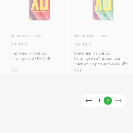
Немає в наявності
Немає в наявності
72.99
₴
75.99
₴
Палички м'ясні Хо
Палички м'ясні Хо
Перекусити? BBQ 45г
Перекусити? зі смаком
лисичок з розмарином 45г
45 г
45 г
1
2