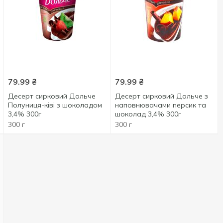
79.99
₴
79.99
₴
Десерт сирковий Дольче
Десерт сирковий Дольче з
Полуниця-ківі з шоколадом
наповнювачами персик та
3,4% 300г
шоколад 3,4% 300г
300 г
300 г