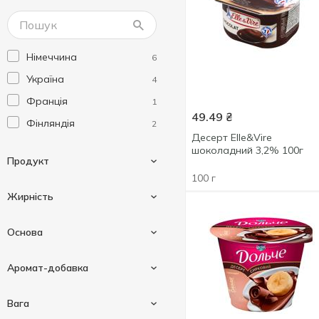
Німеччина
6
Україна
4
Франція
1
49.49
₴
Фінляндія
2
Десерт Elle&Vire
шоколадний 3,2% 100г
Продукт
100 г
Жирність
Десерт
11
Основа
Мус
1
2.9 %
1
Аромат-добавка
Пудинг
1
3.4 %
3
Вершковий
1
Вага
4.3 %
1