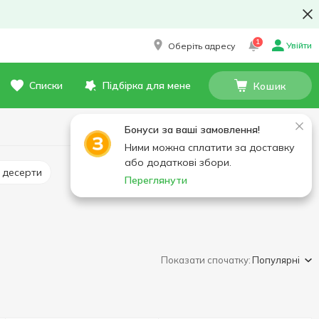
1
Увійти
Оберіть адресу
Списки
Підбірка для мене
Кошик
Бонуси за ваші замовлення!
Ними можна сплатити за доставку
або додаткові збори.
і десерти
Переглянути
Показати спочатку:
Популярні