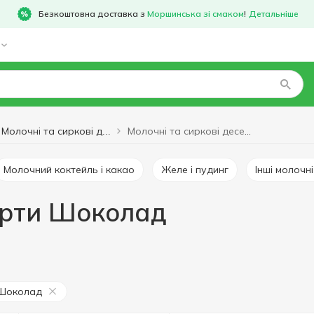
Безкоштовна доставка з
Моршинська зі смаком
!
Детальніше
Молочні та сиркові десерти Шоколад
Молочні та сиркові десерти
Молочний коктейль і какао
Желе і пудинг
Інші молочн
ерти Шоколад
Шоколад