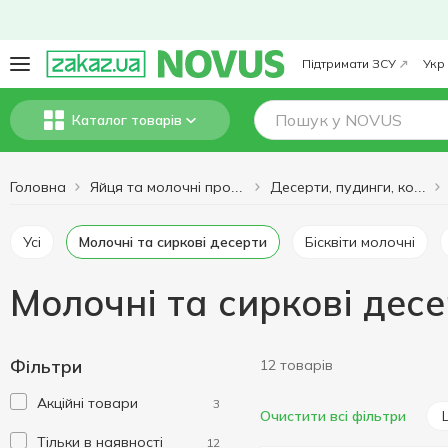
Підтримати ЗСУ
Укр
Каталог товарів
Головна
Яйця та молочні продукти
Десерти, пудинги, коктейлі
Усі
Молочні та сиркові десерти
Бісквіти молочні
Молочні та сиркові дес
Фільтри
12 товарів
Акційні товари
3
Очистити всі фільтри
Тільки в наявності
12