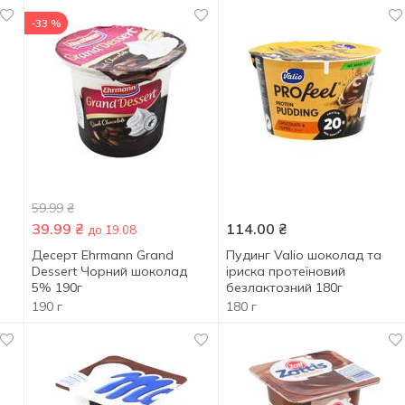
-33 %
59.99
₴
39.99
₴
114.00
₴
до 19.08
Десерт Ehrmann Grand
Пудинг Valio шоколад та
Dessert Чорний шоколад
іриска протеїновий
5% 190г
безлактозний 180г
190 г
180 г