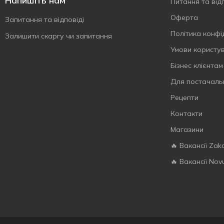
Напишіть нам
Питання та відп
Курага
1
Оферта
Ківі
1
Запитання та відповіді
Лимон
Політика конфі
2
Залишити скаргу чи запитання
Лісовий горіх
Умови користу
2
Малина
2
Бізнес клієнтам
Манго
7
Для постачаль
Мандарин
1
Рецепти
Маракуйя
4
Контакти
Ожина
1
Магазини
Панна котта
1
🔥 Вакансії Zak
Персик
6
🔥 Вакансії Nov
Печиво
1
Полуниця
9
Тірамісу
1
Фісташка
1