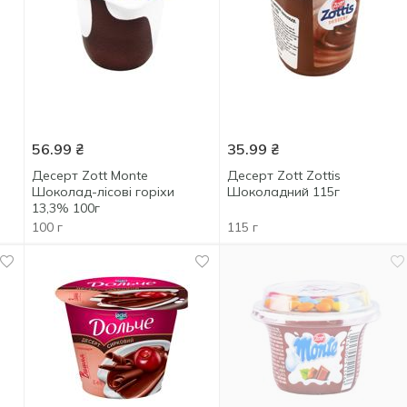
56.99
₴
35.99
₴
Десерт Zott Monte
Десерт Zott Zottis
Шоколад-лісові горіхи
Шоколадний 115г
13,3% 100г
100 г
115 г