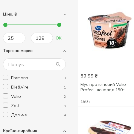
Ціна, ₴
OK
Торгова марка
89.99
₴
Ehrmann
3
Мус протеїновий Valio
Elle&Vire
1
Profeel шоколад 150г
Valio
2
150 г
Zott
3
Дольче
4
Країна-виробник