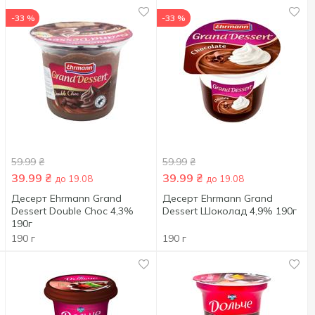
-33 %
-33 %
59.99
₴
59.99
₴
39.99
₴
39.99
₴
до 19.08
до 19.08
Десерт Ehrmann Grand
Десерт Ehrmann Grand
Dessert Double Choc 4,3%
Dessert Шоколад 4,9% 190г
190г
190 г
190 г