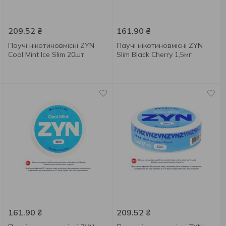
209.52
₴
161.90
₴
Паучі нікотиновмісні ZYN
Паучі нікотиновмісні ZYN
Cool Mint Ice Slim 20шт
Slim Black Cherry 1,5мг
161.90
₴
209.52
₴