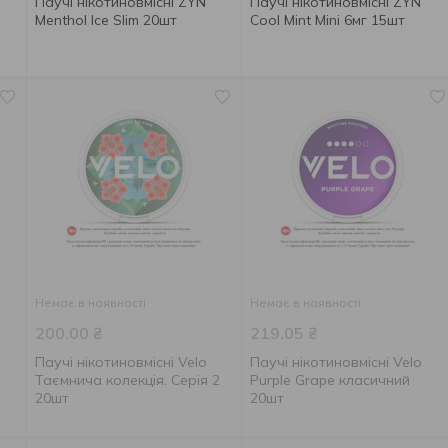
Паучі нікотиновмісні ZYN
Паучі нікотиновмісні ZYN
Menthol Ice Slim 20шт
Cool Mint Mini 6мг 15шт
Немає в наявності
Немає в наявності
200.00
₴
219.05
₴
Паучі нікотиновмісні Velo
Паучі нікотиновмісні Velo
Таємнича колекція. Серія 2
Purple Grape класичний
20шт
20шт