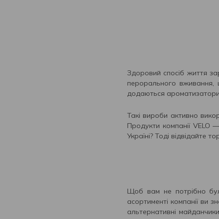
Здоровий спосіб життя за
перорального вживання, 
додаються ароматизатори
Такі вироби активно викор
Продукти компанії VELO —
Україні? Тоді відвідайте то
Щоб вам не потрібно бул
асортименті компанії ви з
альтернативні майданчики 