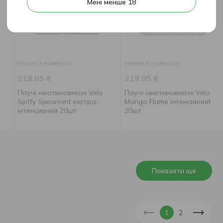
Мені менше 18
Немає в наявності
Немає в наявності
219.05
₴
219.05
₴
Паучі нікотиновмісні Velo
Паучі нікотиновмісні Velo
Spiffy Spearmint екстра-
Mango Flame інтенсивний
інтенсивний 20шт
20шт
Показати ще
1
2