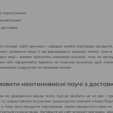
с користувача;
льний кошик;
 доставки;
сяч позицій. Щоб зручніше і швидше знайти відповідні продукт
ня і залишити лише ті, які відповідають вашому запиту. Ціни в
ярні акції і знижки приносять максимум економії, тому не про
кою» або оформляйте підписку на поштову розсилку, щоб отриму
иновмісні подушечки за низькими цінами.
овити нікотиновмісні паучі з достав
ам не доведеться нікуди їхати. Кур’єр зробить це за вас і 
, то скористайтеся послугами транспортної компанії «Нова Пошта
, у тому числі продукти харчування, термін придатності яких не
туються сучасні люди. Загляньте на сайт інтернет-магазину, зао