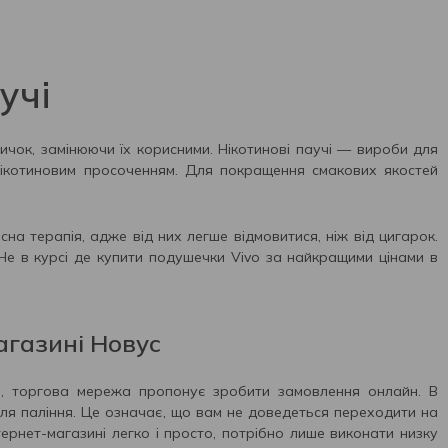
учі
чок, замінюючи їх корисними. Нікотинові паучі — вироби для
нікотиновим просоченням. Для покращення смакових якостей
на терапія, адже від них легше відмовитися, ніж від цигарок.
Не в курсі де купити подушечки Vivo за найкращими цінами в
магазині Новус
ав, торгова мережа пропонує зробити замовлення онлайн. В
и для паління. Це означає, що вам не доведеться переходити на
ернет-магазині легко і просто, потрібно лише виконати низку