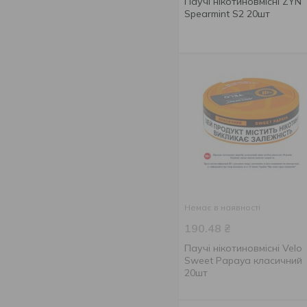
Паучі нікотиновмісні ZYN
11 мг
2
Spearmint S2 20шт
Манго
5
13.5 мг
1
Папайя
1
14 мг
3
Персик
1
16.5 мг
1
Полуниця
1
17 мг
6
Ягоди
1
20 мг
2
Немає в наявності
190.48
₴
Паучі нікотиновмісні Velo
Sweet Papaya класичний
20шт