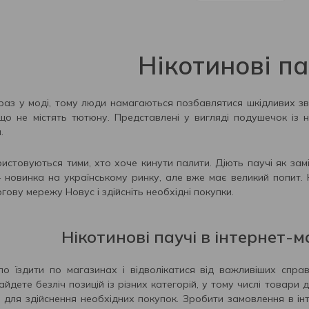
Нікотинові па
раз у моді, тому люди намагаються позбавлятися шкідливих зви
що не містять тютюну. Представлені у вигляді подушечок із 
.
истовуються тими, хто хоче кинути палити. Діють паучі як заміс
 новинка на українському ринку, але вже має великий попит. 
ргову мережу Новус і здійсніть необхідні покупки.
Нікотинові паучі в інтернет-
о їздити по магазинах і відволікатися від важливіших спр
найдете безліч позицій із різних категорій, у тому числі товар
для здійснення необхідних покупок. Зробити замовлення в інт