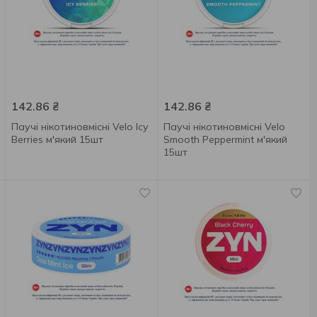
142.86
₴
142.86
₴
Паучі нікотиновмісні Velo Icy
Паучі нікотиновмісні Velo
Berries м'який 15шт
Smooth Peppermint м'який
15шт