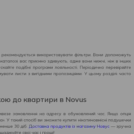
и, рекомендується використовувати фільтри. Вони допоможуть
 каталозі вас приємно здивують, адже вони нижчі, ніж в інших
пускайте подібні програми лояльності. Періодично перевіряйте
вати листи з вигідними пропозиціями. У цьому розділі часто
кою до квартири в Novus
привезе замовлення на адресу в обумовлений час. Якщо опція
». У такий спосіб ви зможете купити нікотиновмісні подушечки
 менше 30 діб.
Доставка продуктів із магазину Новус
— зручна
щаджуйте свої час і гроші!