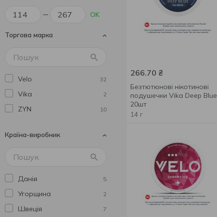
OK
Торгова марка
266.70
₴
Velo
32
Безтютюнові нікотинові
Vika
2
подушечки Vika Deep Blue
20шт
ZYN
10
14 г
Країна-виробник
Данія
5
Угорщина
2
Швеція
7