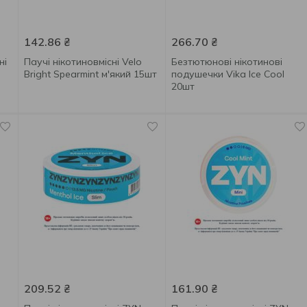
142.86
₴
266.70
₴
ні
Паучі нікотиновмісні Velo
Безтютюнові нікотинові
Bright Spearmint м'який 15шт
подушечки Vika Ice Cool
20шт
209.52
₴
161.90
₴