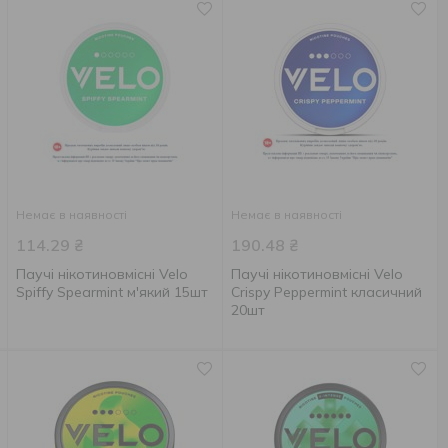
Немає в наявності
Немає в наявності
114.29
₴
190.48
₴
Паучі нікотиновмісні Velo
Паучі нікотиновмісні Velo
Spiffy Spearmint м'який 15шт
Crispy Peppermint класичний
20шт