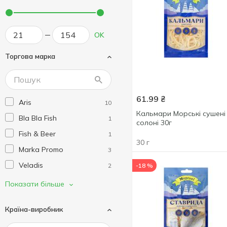
OK
Торгова марка
61.99
₴
Aris
10
Кальмари Морські сушені
Bla Bla Fish
1
солоні 30г
Fish & Beer
1
30 г
Marka Promo
3
Veladis
2
-18 %
До бочкового
5
Показати більше
Морські
8
Країна-виробник
Мій Рибалка
5