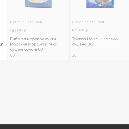
Немає в наявності
Немає в наявності
90.99
₴
52.99
₴
Риба та морепродукти
Тригла Морські солено-
6г
Морские Морський Мікс
сушена 36г
сушені солоні 60г
60 г
35 г