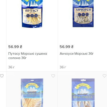
56.99
₴
56.99
₴
Путасу Морські сушена
Анчоуси Морські 36г
солона 36г
36 г
36 г