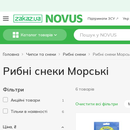
Підтримати ЗСУ
Укр
Каталог товарів
Головна
Чипси та снеки
Рибні снеки
Рибні снеки Морсь
Рибні снеки Морські
Фільтри
6 товарів
Акційні товари
1
Очистити всі фільтри
Тільки в наявності
6
Ціна, ₴