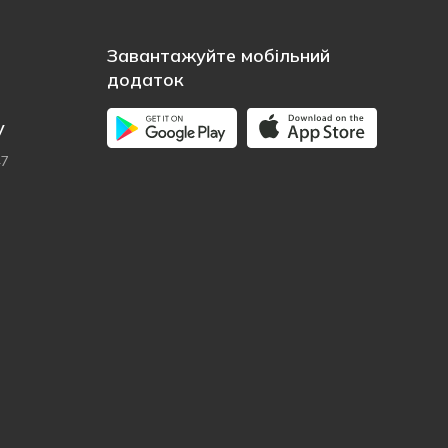
Завантажуйте мобільний
додаток
у
47