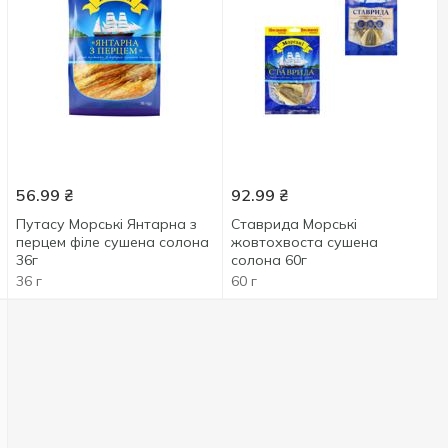
56.99
₴
92.99
₴
Путасу Морські Янтарна з
Ставрида Морські
перцем філе сушена солона
жовтохвоста сушена
36г
солона 60г
36 г
60 г