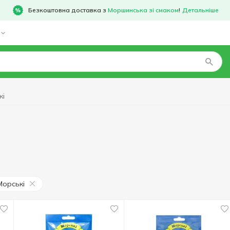
Безкоштовна доставка з
Моршинська зі смаком
!
Детальніше
кі
Морські