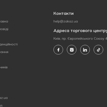
Контакти
тавка
help@zakaz.ua
овіді
Адреса торгового центр
Київ, пр. Європейського Союзу 
денційності
вання
ників
az.ua
us