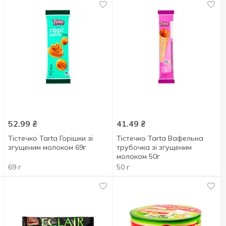
52.99
₴
41.49
₴
Тістечко Tarta Горішки зі
Тістечко Tarta Вафельна
згущеним молоком 69г
трубочка зі згущеним
молоком 50г
69 г
50 г