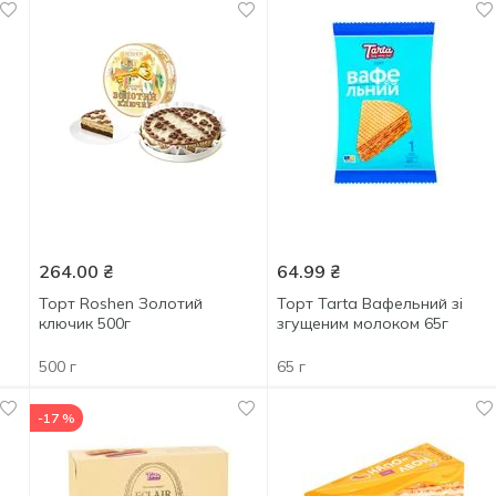
264.00
₴
64.99
₴
Торт Roshen Золотий
Торт Tarta Вафельний зі
ключик 500г
згущеним молоком 65г
500 г
65 г
-17 %