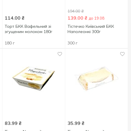
194.00
₴
114.00
₴
139.00
₴
до 19.08
Торт БКК Вафельний зі
Тістечко Київський БКК
згущеним молоком 180г
Наполеонкі 300г
180 г
300 г
83.99
₴
35.99
₴