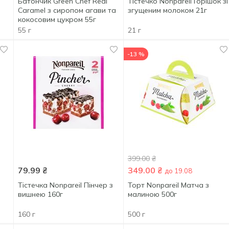
Батончик Green Chef Real
Тістечко Nonpareil Горішок зі
Caramel з сиропом агави та
згущеним молоком 21г
кокосовим цукром 55г
55 г
21 г
-13 %
399.00
₴
79.99
₴
349.00
₴
до 19.08
Тістечка Nonpareil Пінчер з
Торт Nonpareil Матча з
вишнею 160г
малиною 500г
160 г
500 г