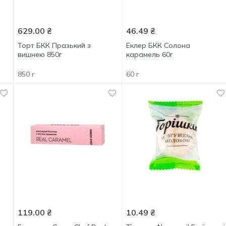
629.00
₴
46.49
₴
Торт БКК Празький з
Еклер БКК Солона
вишнею 850г
карамель 60г
850 г
60 г
119.00
₴
10.49
₴