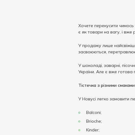
Хочете перекусити чимось с
є як товари на вагу, і вже
У продажу лише найсвіжіша
засвоюються, перетравлюю
У шоколаді, заварні, пісо
України. Але є вже готова 
Тістечка з різними смакам
У Новусі легко замовити пе
Balconi;
Brioche;
Kinder;