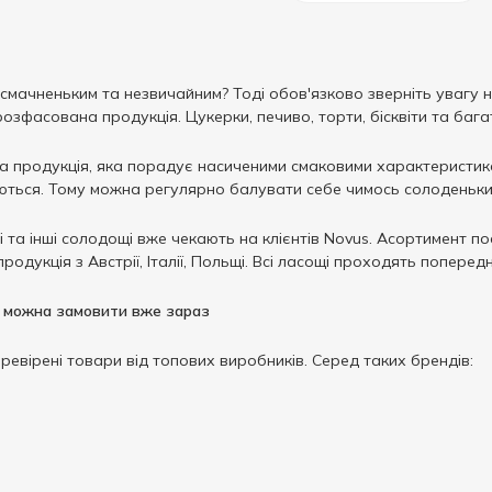
мачненьким та незвичайним? Тоді обов'язково зверніть увагу на
 розфасована продукція. Цукерки, печиво, торти, бісквіти та баг
 продукція, яка порадує насиченими смаковими характеристикам
ться. Тому можна регулярно балувати себе чимось солоденьки
чні та інші солодощі вже чекають на клієнтів Novus. Асортимент
продукція з Австрії, Італії, Польщі. Всі ласощі проходять поперед
и можна замовити вже зараз
ревірені товари від топових виробників. Серед таких брендів: