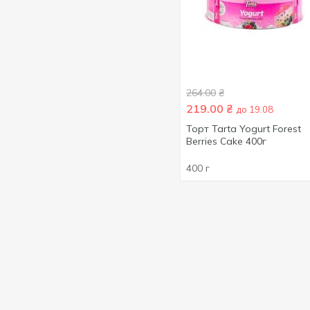
800 г
1
850 г
6
900 г
2
1000 г
2
264.00
₴
219.00
₴
до 19.08
Торт Tarta Yogurt Forest
Berries Cake 400г
400 г