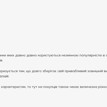
нки яких давно давно користуються незмінною популярністю в ау
в.
ризується тим, що довго зберігає свій привабливий зовнішній ви
дощів.
 характеристик, то тут на покупців також чекає величезна різн