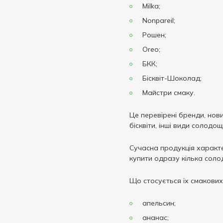
Milka;
Nonpareil;
Рошен;
Oreo;
БКК;
Бісквіт-Шоколад;
Майстри смаку.
Це перевірені бренди, нови
бісквіти, інші види солодощі
Сучасна продукція характе
купити одразу кілька соло
Що стосується їх смакових
апельсин;
ананас;