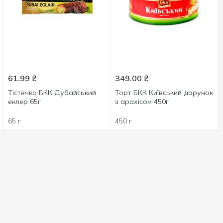
61.99
₴
349.00
₴
Тістечка БКК Дубайський
Торт БКК Київський дарунок
еклер 65г
з арахісом 450г
65 г
450 г