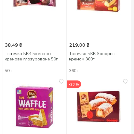
38.49
₴
219.00
₴
Тістечко БКК Бісквітно-
Тістечка БКК Заварні з
кремове глазуроване 50г
кремом 360г
50 г
360 г
-28 %