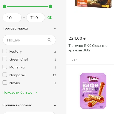
OK
Торгова марка
224.00
₴
Тістечка БКК бісквітно-
кремові 360г
Festory
2
Green Chef
1
360 г
Marlenka
1
Nonpareil
19
Novus
1
Roshen
12
Показати більше
Tarta
15
Країна-виробник
Vatsak
3