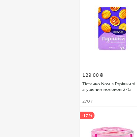
235 г
1
250 г
1
270 г
1
275 г
1
285 г
1
300 г
3
330 г
1
360 г
2
129.00
₴
400 г
1
Тістечко Novus Горішки зі
450 г
11
згущеним молоком 270г
500 г
5
270 г
520 г
2
550 г
2
-17 %
600 г
1
700 г
3