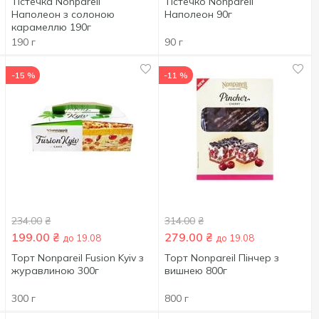
Тістечка Nonpareil
Тістечко Nonpareil
Наполеон з солоною
Наполеон 90г
карамеллю 190г
190 г
90 г
-15 %
-11 %
234.00
₴
314.00
₴
199.00
₴
279.00
₴
до 19.08
до 19.08
Торт Nonpareil Fusion Kyiv з
Торт Nonpareil Пінчер з
журавлиною 300г
вишнею 800г
300 г
800 г