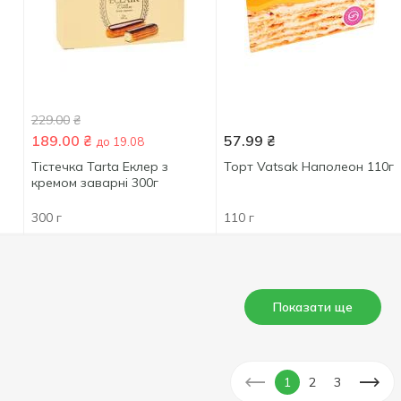
229.00
₴
189.00
₴
57.99
₴
до 19.08
Тістечка Tarta Еклер з
Торт Vatsak Наполеон 110г
кремом заварні 300г
300 г
110 г
Показати ще
1
2
3