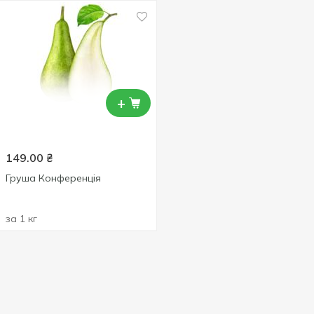
+
149.00
₴
Груша Конференція
за 1 кг