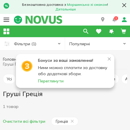
Безкоштовна доставка з
Моршинська зі смаком
!
Детальніше
1
Популярні
Фільтри
(1)
Головна
Фрукти та овочі
Фрукти
Груші
Бонуси за ваші замовлення!
Груші Греція
Ними можна сплатити за доставку
або додаткові збори.
Усі
Яблука
Банани
Персики та нектарини
А
Переглянути
Груші Греція
1 товар
Греція
Очистити всі фільтри