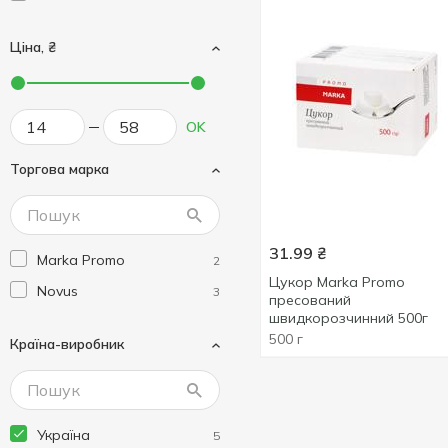
Ціна, ₴
OK
Торгова марка
31.99
₴
Marka Promo
2
Цукор Marka Promo
Novus
3
пресований
швидкорозчинний 500г
500 г
Країна-виробник
Україна
5