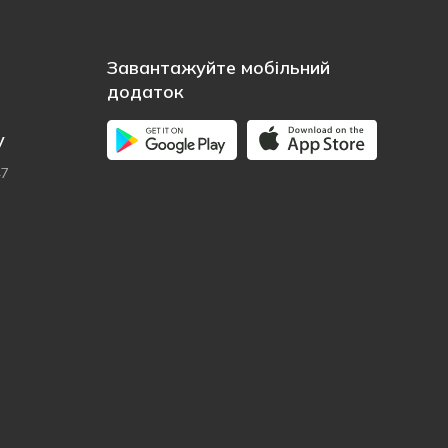
Завантажуйте мобільний
додаток
у
47