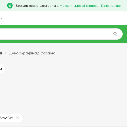
Безкоштовна доставка з
Моршинська зі смаком
!
Детальніше
д
Цукор-рафінад Україна
и
Україна