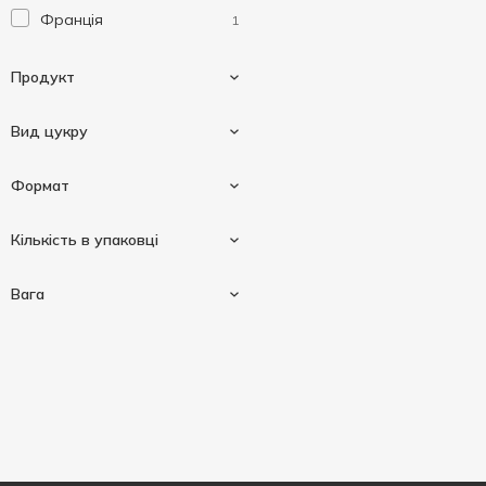
Франція
1
Продукт
Вид цукру
Цукор
5
Формат
З цукрових буряків
5
Кількість в упаковці
Кокосовий
2
Пресований цукор
5
Вага
Розсипний цукор
1
100 шт
1
250 г
2
500 г
3