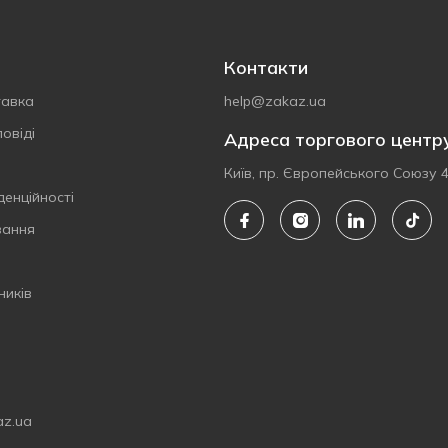
Контакти
тавка
help@zakaz.ua
овіді
Адреса торгового центр
Київ, пр. Європейського Союзу 
денційності
вання
ників
az.ua