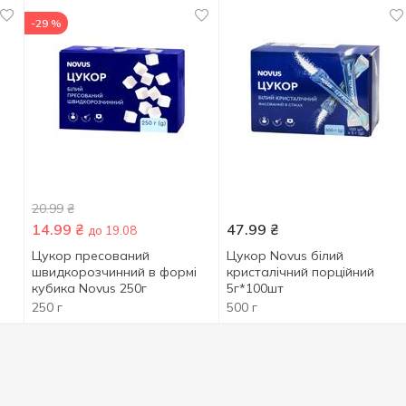
-29 %
20.99
₴
14.99
₴
47.99
₴
до 19.08
Цукор пресований
Цукор Novus білий
швидкорозчинний в формі
кристалічний порційний
кубика Novus 250г
5г*100шт
250 г
500 г