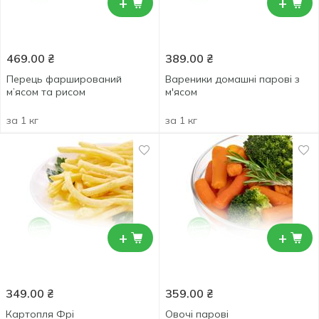
+
+
469.00
₴
389.00
₴
Перець фарширований
Вареники домашні парові з
м’ясом та рисом
м'ясом
за 1 кг
за 1 кг
+
+
349.00
₴
359.00
₴
Картопля Фрі
Овочі парові