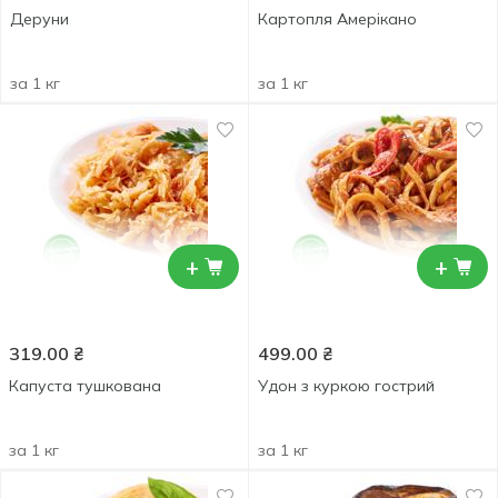
Деруни
Картопля Амерікано
за 1 кг
за 1 кг
+
+
319.00
₴
499.00
₴
Капуста тушкована
Удон з куркою гострий
за 1 кг
за 1 кг