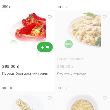
350 г
за 1 кг
+
Немає в наявності
399.00
₴
299.00
₴
Перець болгарський гриль
Кус-кус з куркою
за 1 кг
за 1 кг