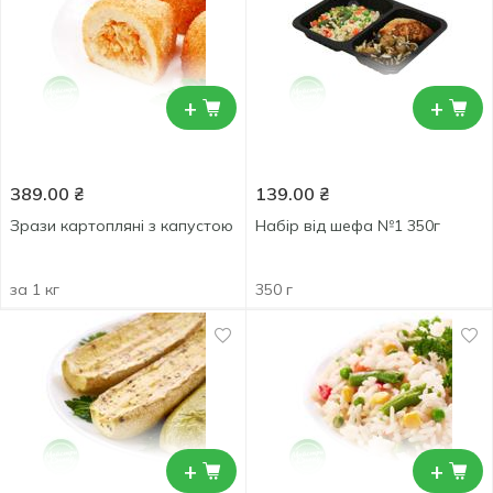
+
+
389.00
₴
139.00
₴
Зрази картопляні з капустою
Набір від шефа №1 350г
за 1 кг
350 г
+
+