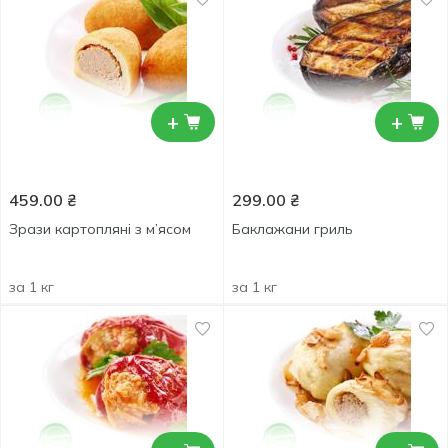
+
+
459.00
₴
299.00
₴
Зрази картопляні з м’ясом
Баклажани гриль
за 1 кг
за 1 кг