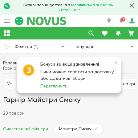
Безкоштовна доставка з
Моршинська зі смаком
!
Детальніше
1
Популярні
Фільтри
(1)
Головна
Кулінарія
Другі страви
Гарнір
Бонуси за ваші замовлення!
Гарнір Майстри Смаку
Ними можна сплатити за доставку
або додаткові збори.
Усі
М'ясні страви
Страви з овочів
Страви на грил
Переглянути
Гарнір Майстри Смаку
23 товари
Майстри Смаку
Очистити всі фільтри