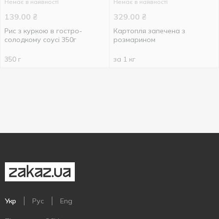
Немає в наявності
Немає в наявності
139.00
₴
329.00
₴
Рис з куркою в гостро-
Картопля запечена з
солодкому соусі 350г
розмарином
350 г
за 1 кг
Укр
Рус
Eng