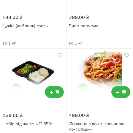
199.00
₴
289.00
₴
Цукіні (кабачок) гриль
Рис з овочами
за 1 кг
за 1 кг
+
+
139.00
₴
499.00
₴
Набір від шефа №2 350г
Локшина Удон зі свининою
по-тайськи