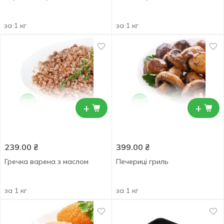
за 1 кг
за 1 кг
+
+
239.00
₴
399.00
₴
Гречка варена з маслом
Печериці гриль
за 1 кг
за 1 кг