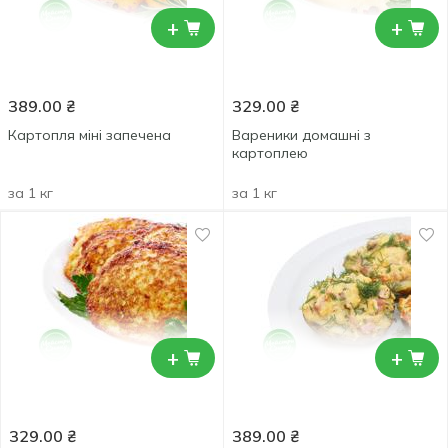
+
+
389.00
₴
329.00
₴
Картопля міні запечена
Вареники домашні з
картоплею
за 1 кг
за 1 кг
+
+
329.00
₴
389.00
₴