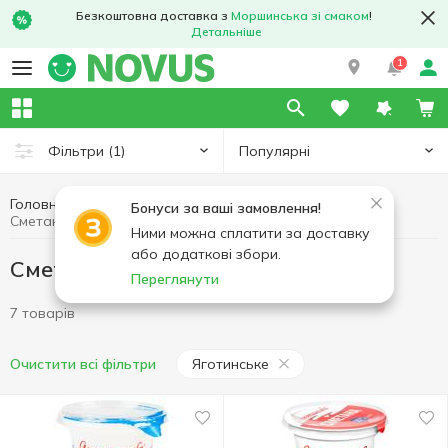
Безкоштовна доставка з
Моршинська зі смаком
!
Детальніше
1
Популярні
Фільтри
(1)
Головна
Сметана
Яйця та молочні продукти
Бонуси за ваші замовлення!
Сметана Яготинське
Ними можна сплатити за доставку
або додаткові збори.
Сметана Яготинське
Переглянути
7 товарів
Яготинське
Очистити всі фільтри