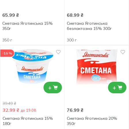
65.99
₴
68.99
₴
Сметана Яготинська 15%
Сметана Яготинська
350г
безлактозна 15% 300г
350 г
300 г
-16 %
+
+
39.49
₴
32.99
₴
76.99
₴
до 19.08
Сметана Яготинська 15%
Сметана Яготинська 20%
180г
350г