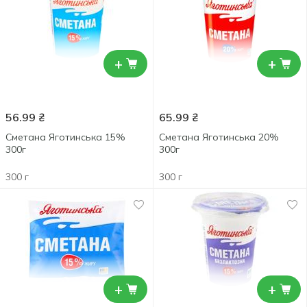
+
+
56.99
₴
65.99
₴
Сметана Яготинська 15%
Сметана Яготинська 20%
300г
300г
300 г
300 г
+
+