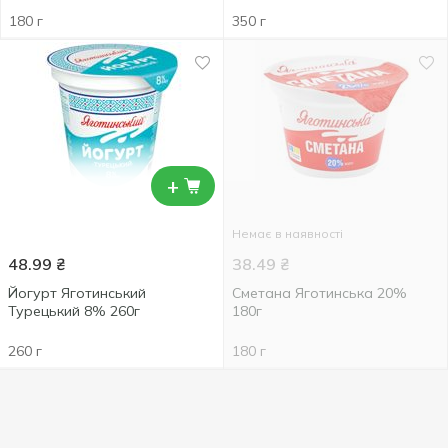
180 г
350 г
+
Немає в наявності
48.99
₴
38.49
₴
Йогурт Яготинський
Сметана Яготинська 20%
Турецький 8% 260г
180г
260 г
180 г