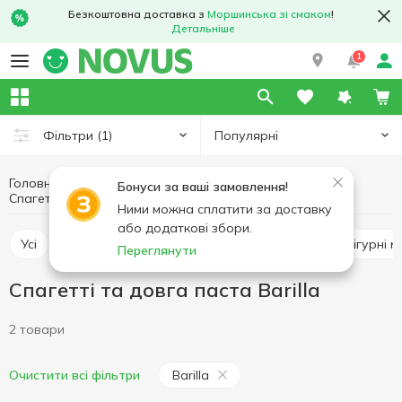
Безкоштовна доставка з
Моршинська зі смаком
!
Детальніше
1
Популярні
Фільтри
(1)
Головна
Бакалія
Макаронні вироби
Бонуси за ваші замовлення!
Спагетті та довга паста Barilla
Спагетті та довга паста
Ними можна сплатити за доставку
або додаткові збори.
Усі
Спагетті та довга паста
Вермішель
Фігурні
Переглянути
Спагетті та довга паста Barilla
2 товари
Barilla
Очистити всі фільтри