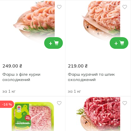
+
+
249.00
₴
219.00
₴
Фарш з філе курки
Фарш курячий та шпик
охолоджений
охолоджений
за 1 кг
за 1 кг
-16 %