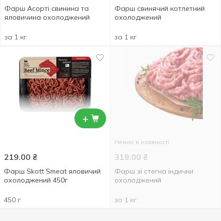
Фарш Асорті свинина та
Фарш свинячий котлетний
яловичина охолоджений
охолоджений
за 1 кг
за 1 кг
+
Немає в наявності
219.00
₴
319.00
₴
Фарш Skott Smeat яловичий
Фарш зі стегна індички
охолоджений 450г
охолоджений
450 г
за 1 кг