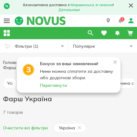
Безкоштовна доставка з
Моршинська зі смаком
!
Детальніше
1
Популярні
Фільтри
(1)
Головна
Свіже м'ясо
М'ясо та ковбасні вироби
Бонуси за ваші замовлення!
Фарш
Фарш Україна
Ними можна сплатити за доставку
або додаткові збори.
Усі
Курятина свіжа
Свинина свіжа
Яловичина св
Переглянути
Фарш Україна
7 товарів
Україна
Очистити всі фільтри