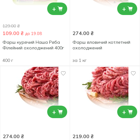
+
+
129.00
₴
109.00
₴
274.00
₴
до 19.08
Фарш курячий Наша Ряба
Фарш яловичий котлетний
Філейний охолоджений 400г
охолоджений
400 г
за 1 кг
+
+
274.00
₴
219.00
₴