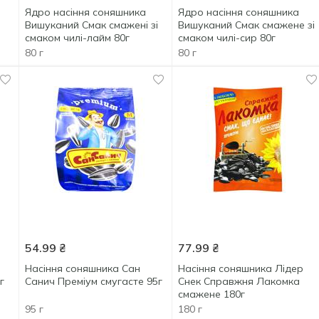
Ядро насіння соняшника
Ядро насіння соняшника
Вишуканий Смак смажені зі
Вишуканий Смак смажене зі
смаком чилі-лайм 80г
смаком чилі-сир 80г
80 г
80 г
54.99
₴
77.99
₴
Насіння соняшника Сан
Насіння соняшника Лідер
г
Санич Преміум смугасте 95г
Снек Справжня Лакомка
смажене 180г
95 г
180 г