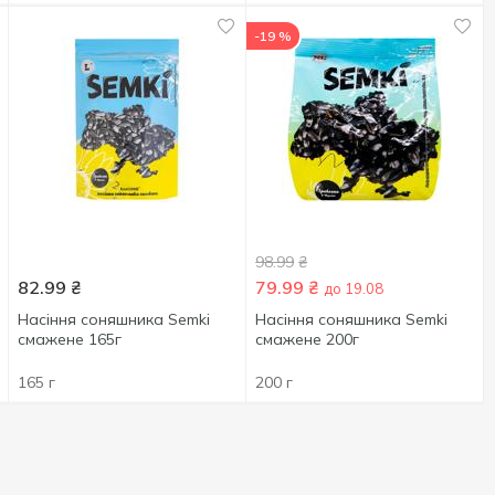
-19 %
98.99
₴
82.99
₴
79.99
₴
до 19.08
Насіння соняшника Semki
Насіння соняшника Semki
смажене 165г
смажене 200г
165 г
200 г