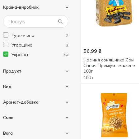
Країна-виробник
Туреччина
2
Угорщина
2
56.99
₴
Україна
54
Насіння соняшника Сан
Санич Преміум смажене
Продукт
100г
100 г
Вид
Насіння
54
Аромат-добавка
Соняшник
47
Смак
Бекон
1
Вага