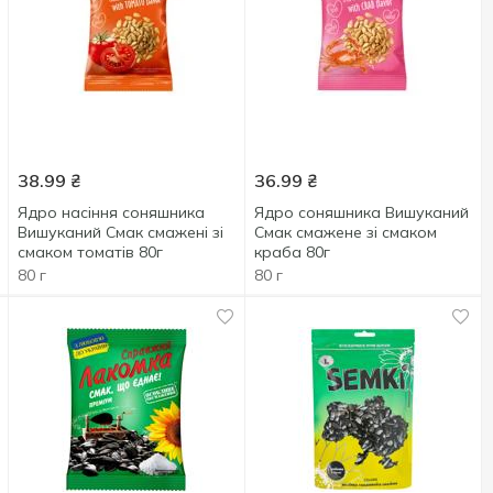
38.99
₴
36.99
₴
Ядро насіння соняшника
Ядро соняшника Вишуканий
Вишуканий Смак смажені зі
Смак смажене зі смаком
смаком томатів 80г
краба 80г
80 г
80 г