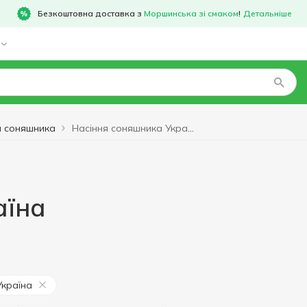
Безкоштовна доставка з
Моршинська зі смаком
!
Детальніше
я соняшника
Насіння соняшника Україна
аїна
Україна