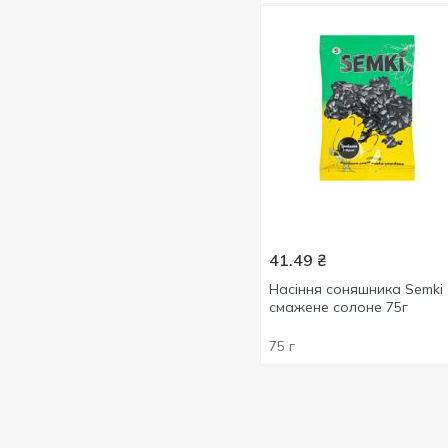
41.49
₴
Насіння соняшника Semki
смажене солоне 75г
75 г