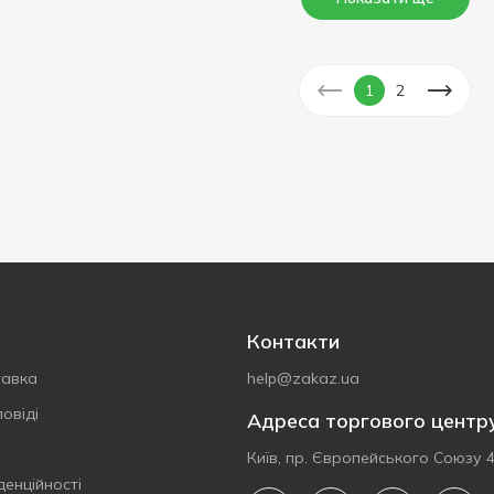
1
2
Контакти
тавка
help@zakaz.ua
овіді
Адреса торгового центр
Київ, пр. Європейського Союзу 
денційності