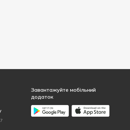
Завантажуйте мобільний
додаток
у
47