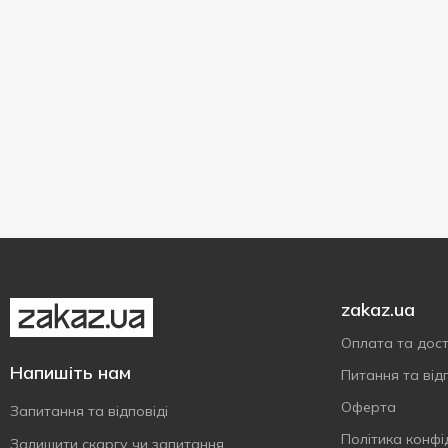
zakaz.ua
Оплата та дос
Напишіть нам
Питання та відп
Оферта
Запитання та відповіді
Політика конфі
Залишити скаргу чи запитання