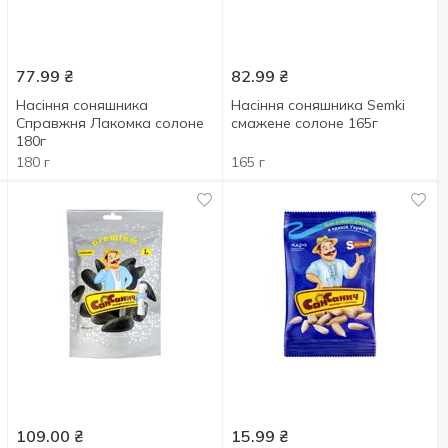
77.99
₴
82.99
₴
Насіння соняшника
Насіння соняшника Semki
Справжня Лакомка солоне
смажене солоне 165г
180г
180 г
165 г
109.00
₴
15.99
₴