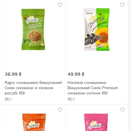
36.99
₴
49.99
₴
Ядро соняшника Вишуканий
Насіння соняшника
Смак смажене зі смаком
Вишуканий Смак Premium
васабі 80г
смажене солоне 80г
80 г
80 г