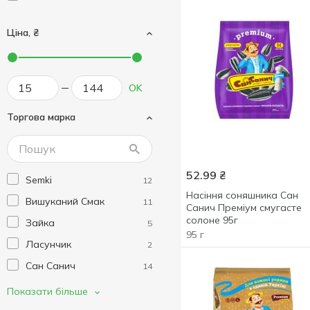
Ціна, ₴
OK
Торгова марка
52.99
₴
Semki
12
Насіння соняшника Сан
Вишуканий Смак
11
Санич Преміум смугасте
солоне 95г
Зайка
5
95 г
Ласунчик
2
Сан Санич
14
Справжня Лакомка
4
Показати більше
Хомка
6