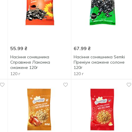
55.99
₴
67.99
₴
Насіння соняшника
Насіння соняшника Semki
Справжня Лакомка
Преміум смажене солоне
смажене 120г
120г
120 г
120 г