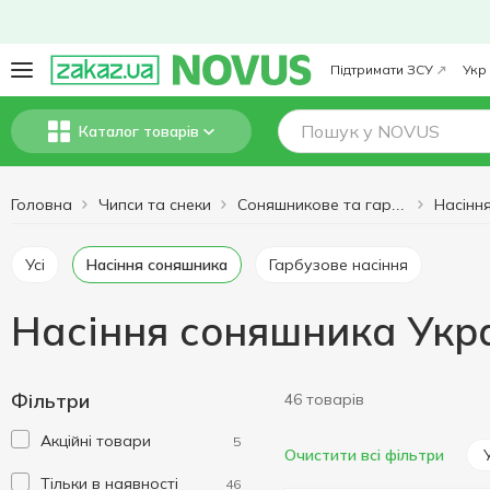
Підтримати ЗСУ
Укр
Каталог товарів
Головна
Чипси та снеки
Насінн
Соняшникове та гарбузове насіння
Усі
Насіння соняшника
Гарбузове насіння
Насіння соняшника Укр
Фільтри
46 товарів
Акційні товари
5
Очистити всі фільтри
Тільки в наявності
46