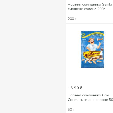
Насіння соняшника Semki
230 г
3
смажене солоне 200г
240 г
1
200 г
320 г
1
15.99
₴
Насіння соняшника Сан
Санич смажене солоне 50
50 г