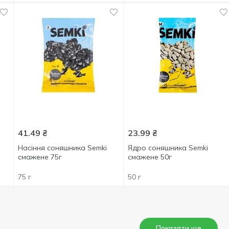
41.49
₴
23.99
₴
Насіння соняшника Semki
Ядро соняшника Semki
смажене 75г
смажене 50г
75 г
50 г
Показати ще