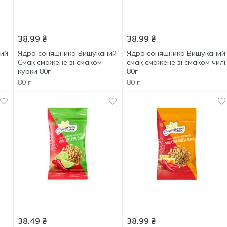
38.99
₴
38.99
₴
ий
Ядро соняшника Вишуканий
Ядро соняшника Вишуканий
Смак смажене зі смаком
смак смажене зі смаком чилі
курки 80г
80г
80 г
80 г
38.49
₴
38.99
₴