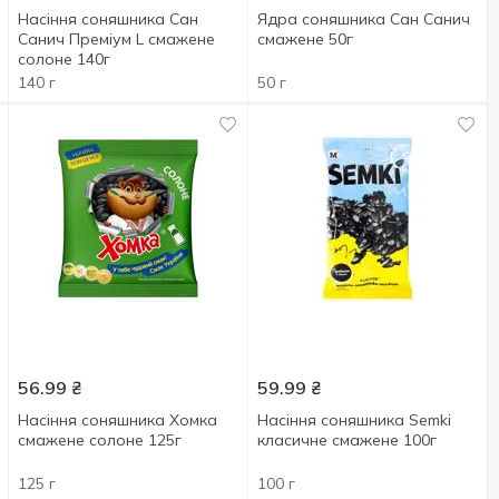
Насіння соняшника Сан
Ядра соняшника Сан Санич
Санич Преміум L смажене
смажене 50г
солоне 140г
140 г
50 г
56.99
₴
59.99
₴
Насіння соняшника Хомка
Насіння соняшника Semki
смажене солоне 125г
класичне смажене 100г
125 г
100 г