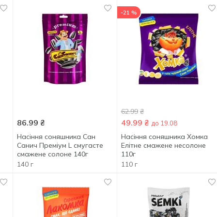
-21 %
62.99
₴
86.99
₴
49.99
₴
до 19.08
Насіння соняшника Сан
Насіння соняшника Хомка
Санич Преміум L смугасте
Елітне смажене несолоне
смажене солоне 140г
110г
140 г
110 г