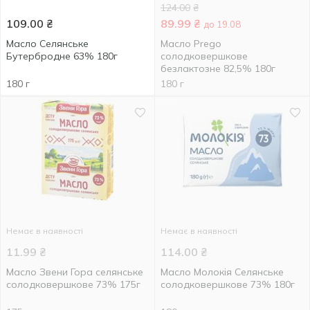
124.00
₴
109.00
₴
89.99
₴
до 19.08
Масло Селянське
Масло Prego
Бутербродне 63% 180г
солодковершкове
безлактозне 82,5% 180г
180 г
180 г
Немає в наявності
Немає в наявності
11.99
₴
114.00
₴
Масло Звени Гора селянське
Масло Молокія Селянське
солодковершкове 73% 175г
солодковершкове 73% 180г