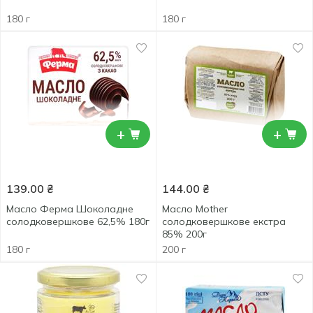
180 г
180 г
+
+
139.00
₴
144.00
₴
Масло Ферма Шоколадне
Масло Mother
солодковершкове 62,5% 180г
солодковершкове екстра
85% 200г
180 г
200 г