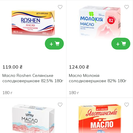
+
+
119.00
₴
124.00
₴
Масло Roshen Селянське
Масло Молокiя
солодковершкове 82,5% 180г
солодковершкове 82% 180г
180 г
180 г