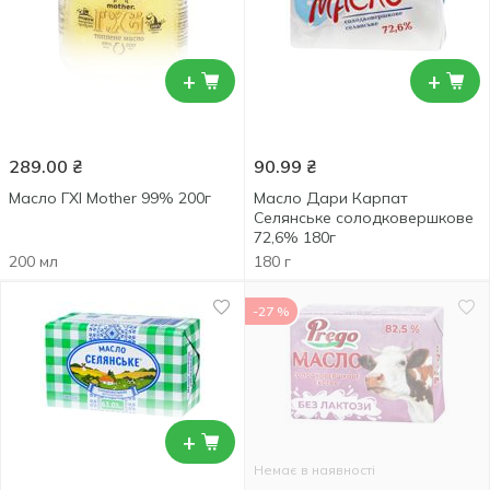
+
+
289.00
₴
90.99
₴
Масло ГХІ Mother 99% 200г
Масло Дари Карпат
Селянське солодковершкове
72,6% 180г
200 мл
180 г
-27 %
+
Немає в наявності