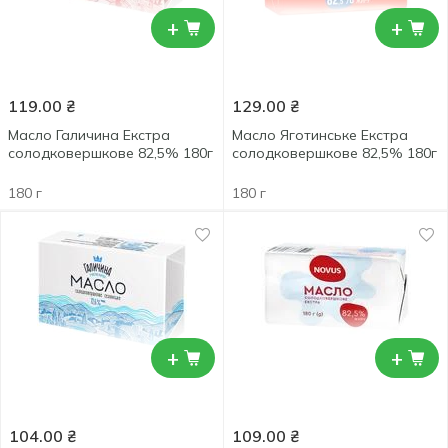
+
+
119.00
₴
129.00
₴
Масло Галичина Екстра
Масло Яготинське Екстра
солодковершкове 82,5% 180г
солодковершкове 82,5% 180г
180 г
180 г
+
+
104.00
₴
109.00
₴