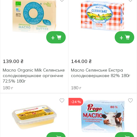
+
+
139.00
₴
144.00
₴
Масло Organic Milk Селянське
Масло Селянське Екстра
солодковершкове органічне
солодковершкове 82% 180г
72,5% 180г
180 г
180 г
-24 %