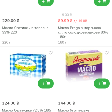
+
+
119.00
₴
229.00
₴
89.99
₴
до 19.08
Масло Яготинське топлене
Масло Prego з морською
99% 220г
сіллю солодковершкове 80%
180г
220 г
180 г
+
+
124.00
₴
144.00
₴
Масло Селянське 72,5% 180г
Масло Яготинське