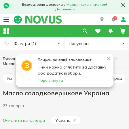
Безкоштовна доставка з
Моршинська зі смаком
!
Детальніше
1
Популярні
Фільтри
(1)
Головна
Масло і маргарин
Яйця та молочні продукти
Бонуси за ваші замовлення!
Масло солодковершкове Україна
Масло солодковершкове
Ними можна сплатити за доставку
або додаткові збори.
Усі
Масло солодковершкове
Маргарин
Спред
Переглянути
Масло солодковершкове Україна
27 товарів
Україна
Очистити всі фільтри