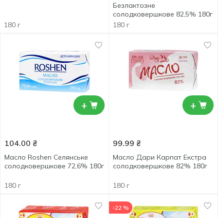
Безлактозне
солодковершкове 82,5% 180г
180 г
180 г
+
+
104.00
₴
99.99
₴
Масло Roshen Селянське
Масло Дари Карпат Екстра
солодковершкове 72,6% 180г
солодковершкове 82% 180г
180 г
180 г
-22 %