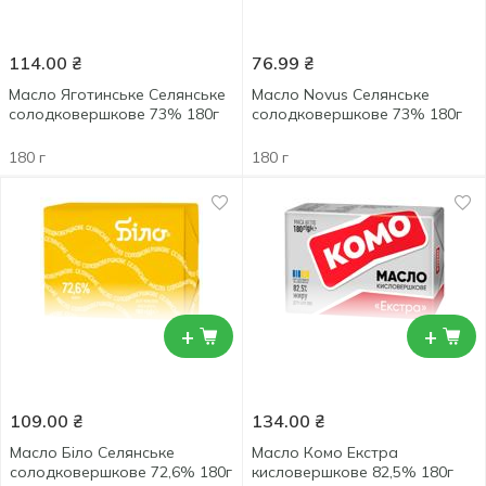
114.00
₴
76.99
₴
Масло Яготинське Селянське
Масло Novus Селянське
солодковершкове 73% 180г
солодковершкове 73% 180г
180 г
180 г
+
+
109.00
₴
134.00
₴
Масло Біло Селянське
Масло Комо Екстра
солодковершкове 72,6% 180г
кисловершкове 82,5% 180г