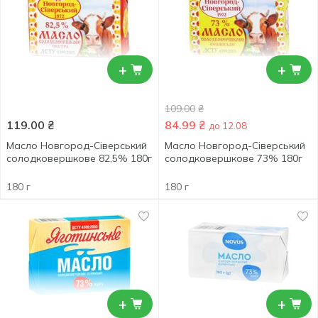
+
+
109.00
₴
119.00
₴
84.99
₴
до 12.08
Масло Новгород-Сіверський
Масло Новгород-Сіверський
солодковершкове 82,5% 180г
солодковершкове 73% 180г
180 г
180 г
+
+