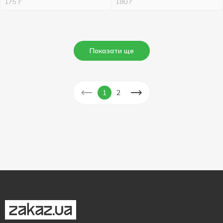
175 г
180 г
Показати ще
1
2