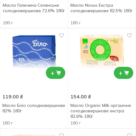
Масло Галичина Селянське
Масло Novus Екстра
солодковершкове 72,6% 180г
солодковершкове 82,5% 180г
180 г
180 г
+
+
119.00
₴
154.00
₴
Масло Біло солодковершкове
Масло Organic Milk органічне
82% 180г
солодковершкове екстра
82,6% 180г
180 г
180 г