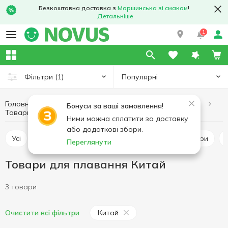
Безкоштовна доставка з
Моршинська зі смаком
!
Детальніше
1
Популярні
Фільтри
(1)
Головна
Хобі та відпочинок
Товари для відпочинку на воді
Бонуси за ваші замовлення!
Товари для плавання
Товари для плавання Китай
Ними можна сплатити за доставку
або додаткові збори.
Усі
Товари для плавання
Басейни та аксесуари
Переглянути
Товари для плавання Китай
3 товари
Китай
Очистити всі фільтри