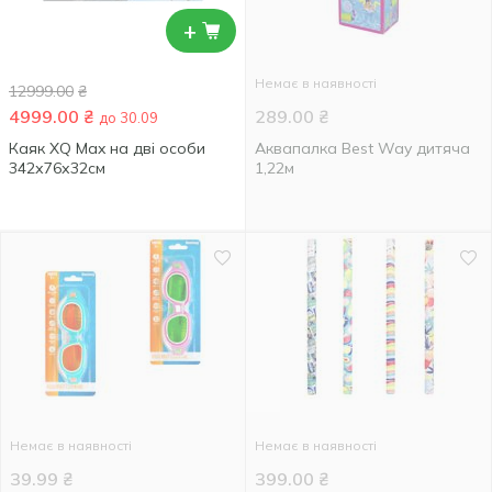
+
Немає в наявності
12999.00
₴
4999.00
₴
289.00
₴
до 30.09
Каяк XQ Max на дві особи
Аквапалка Best Way дитяча
342х76х32см
1,22м
Немає в наявності
Немає в наявності
39.99
₴
399.00
₴