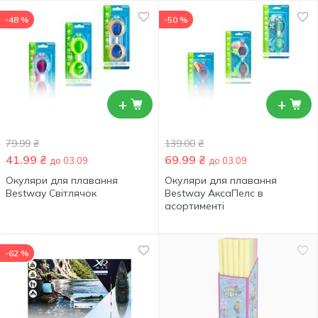
-48 %
-50 %
+
+
79.99
₴
139.00
₴
41.99
₴
69.99
₴
до 03.09
до 03.09
Окуляри для плавання
Окуляри для плавання
Bestway Світлячок
Bestway АксаПелс в
асортименті
-62 %