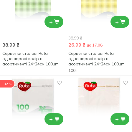
+
+
38.99
₴
38.99
₴
26.99
₴
до 17.08
Серветки столові Ruta
Серветки столові Ruta
одношарові колір в
одношарові колір в
асортименті 24*24см 100шт
асортименті 24*24см 100шт
100 г
-32 %
+
+