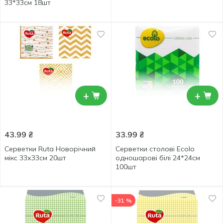
33*33см 18шт
+
+
43.99
₴
33.99
₴
Серветки Ruta Новорічний
Серветки столові Ecolo
мікс 33х33см 20шт
одношарові білі 24*24см
100шт
-31 %