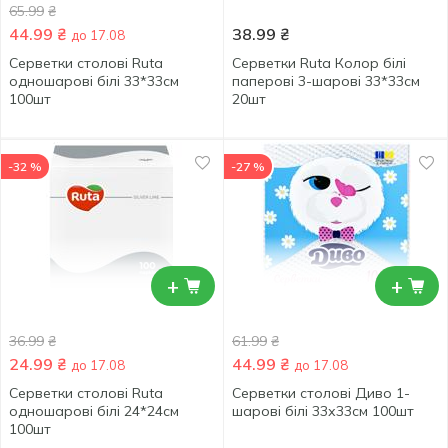
65.99
₴
44.99
₴
38.99
₴
до 17.08
Серветки столові Ruta
Серветки Ruta Колор білі
одношарові білі 33*33см
паперові 3-шарові 33*33см
100шт
20шт
-32 %
-27 %
+
+
36.99
₴
61.99
₴
24.99
₴
44.99
₴
до 17.08
до 17.08
Серветки столові Ruta
Серветки столові Диво 1-
одношарові білі 24*24см
шарові білі 33х33см 100шт
100шт