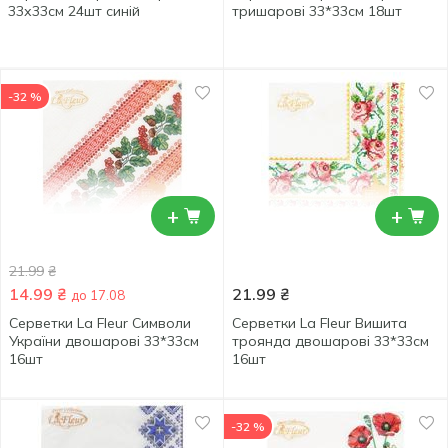
33х33см 24шт синій
тришарові 33*33см 18шт
-32 %
+
+
21.99
₴
14.99
₴
21.99
₴
до 17.08
Серветки La Fleur Символи
Серветки La Fleur Вишита
України двошарові 33*33см
троянда двошарові 33*33см
16шт
16шт
-32 %