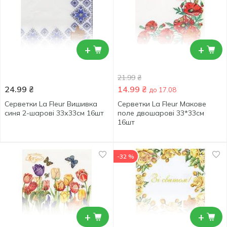
+
+
21.99
₴
24.99
₴
14.99
₴
до 17.08
Серветки La Fleur Вишивка
Серветки La Fleur Макове
синя 2-шарові 33х33см 16шт
поле двошарові 33*33см
16шт
-32 %
+
+