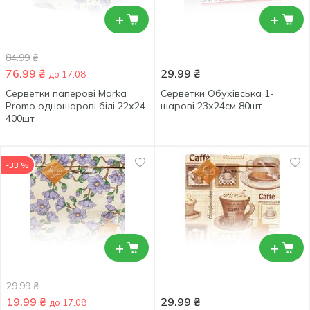
+
+
84.99
₴
76.99
₴
29.99
₴
до 17.08
Серветки паперові Marka
Серветки Обухівська 1-
Promo одношарові білі 22х24
шарові 23х24см 80шт
400шт
-33 %
+
+
29.99
₴
19.99
₴
29.99
₴
до 17.08