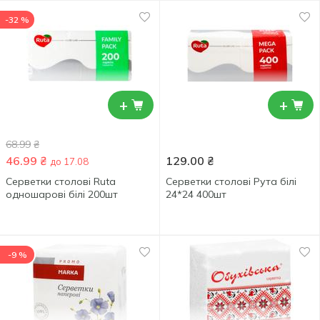
-32 %
+
+
68.99
₴
46.99
₴
129.00
₴
до 17.08
Серветки столові Ruta
Серветки столові Рута білі
одношарові білі 200шт
24*24 400шт
-9 %