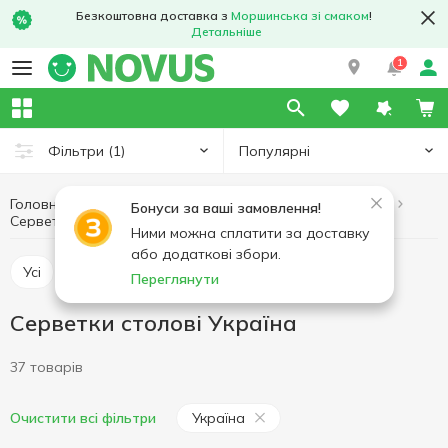
Безкоштовна доставка з
Моршинська зі смаком
!
Детальніше
1
Популярні
Фільтри
(1)
Головна
Товари для дому
Паперові вироби для дому
Бонуси за ваші замовлення!
Серветки столові
Серветки столові Україна
Ними можна сплатити за доставку
або додаткові збори.
Усі
Рушники паперові
Серветки столові
Переглянути
Серветки столові Україна
37 товарів
Україна
Очистити всі фільтри