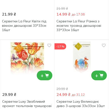
21.99
₴
21.99
₴
14.99
₴
до 17.08
Серветки La Fleur Квіти під
Серветки La Fleur Рамка з
вікном двошарові 33*33см
жовтих троянд двошарові
16шт
33*33см 16шт
-17 %
+
+
29.99
₴
29.99
₴
24.99
₴
до 31.12
Серветки Luxy Звабливий
Серветки Luxy Великоднє
аромат тюльпанів тришарові
диво 3-шарові 33х33см 10шт