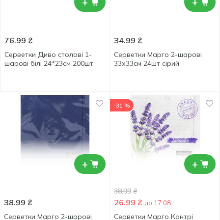
+
+
76.99
₴
34.99
₴
Серветки Диво столові 1-
Серветки Марго 2-шарові
шарові білі 24*23см 200шт
33х33см 24шт сірий
-31 %
+
+
38.99
₴
38.99
₴
26.99
₴
до 17.08
Серветки Марго 2-шарові
Серветки Марго Кантрі