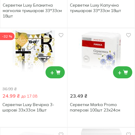
Серветки Luxy Блакитна
Серветки Luxy Капучіно
магнолія тришарові 33*33см
тришарові 33*33см 18шт
18шт
-32 %
+
+
36.99
₴
24.99
₴
23.49
₴
до 17.08
Серветки Luxy Вечірка 3-
Серветки Marka Promo
шарові 33х33см 18шт
паперові 100шт 23x24см