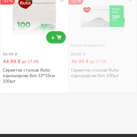
-32 %
-32 %
+
Немає в наявності
65.99
₴
68.99
₴
44.99
₴
46.99
₴
до 17.08
до 17.08
Серветки столові Ruta
Серветки столові Ruta
одношарові білі 33*33см
одношарові білі 200шт
100шт