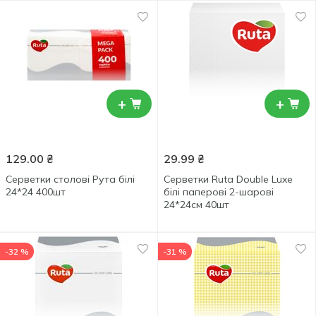
+
+
129.00
₴
29.99
₴
Серветки столові Рута білі
Серветки Ruta Double Luxe
24*24 400шт
білі паперові 2-шарові
24*24см 40шт
-32 %
-31 %