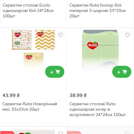
Серветки столові Ecolo
Серветки Ruta Колор білі
одношарові білі 24*24см
паперові 3-шарові 33*33см
100шт
20шт
+
+
43.99
₴
38.99
₴
Серветки Ruta Новорічний
Серветки столові Ruta
мікс 33х33см 20шт
одношарові колір в
асортименті 24*24см 100шт