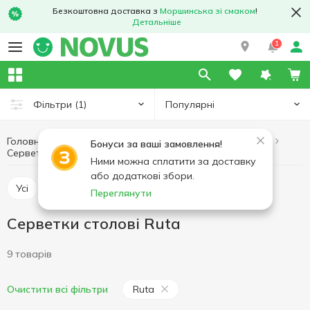
Безкоштовна доставка з
Моршинська зі смаком
!
Детальніше
1
Популярні
Фільтри
(1)
Головна
Товари для дому
Паперові вироби для дому
Бонуси за ваші замовлення!
Серветки столові
Серветки столові Ruta
Ними можна сплатити за доставку
або додаткові збори.
Усі
Рушники паперові
Серветки столові
Переглянути
Серветки столові Ruta
9 товарів
Ruta
Очистити всі фільтри