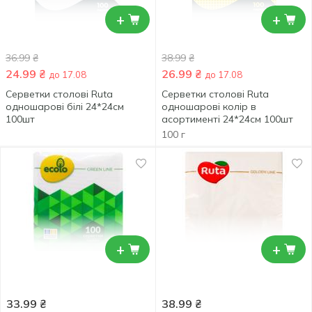
+
+
36.99
₴
38.99
₴
24.99
₴
26.99
₴
до 17.08
до 17.08
Серветки столові Ruta
Серветки столові Ruta
одношарові білі 24*24см
одношарові колір в
100шт
асортименті 24*24см 100шт
100 г
+
+
33.99
₴
38.99
₴