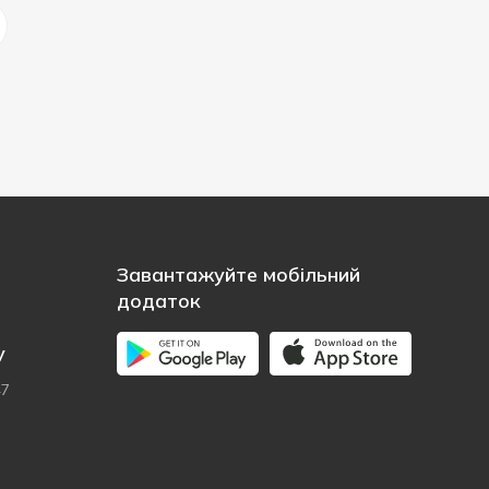
Завантажуйте мобільний
додаток
у
47