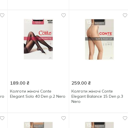
189.00
₴
259.00
₴
Колготи жіночі Conte
Колготи жіночі Conte
ero
Elegant Solo 40 Den р.2 Nero
Elegant Balance 15 Den р.3
Nero