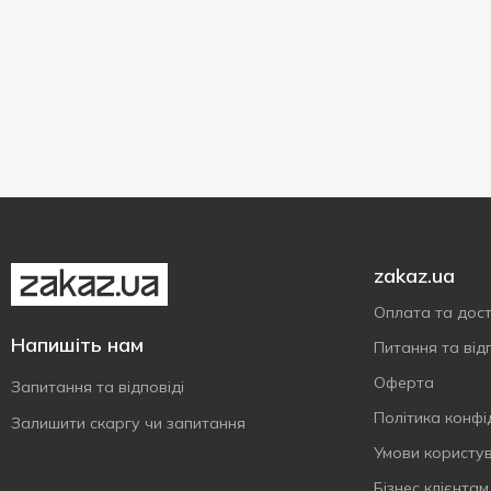
zakaz.ua
Оплата та дос
Напишіть нам
Питання та відп
Оферта
Запитання та відповіді
Політика конфі
Залишити скаргу чи запитання
Умови користу
Бізнес клієнтам