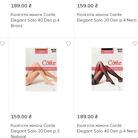
189.00
₴
159.00
₴
Колготи жіночі Conte
Колготи жіночі Conte
Elegant Solo 40 Den р.4
Elegant Solo 20 Den р.4 Nero
Bronz
159.00
₴
189.00
₴
Колготи жіночі Conte
Колготи жіночі Conte
Elegant Solo 20 Den р.3
Elegant Solo 40 Den р.4 Nero
Natural