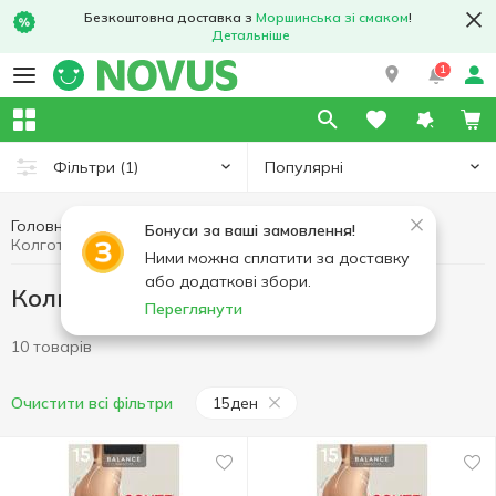
Безкоштовна доставка з
Моршинська зі смаком
!
Детальніше
1
Популярні
Фільтри
(1)
Головна
Одяг та взуття
Колготки, панчохи
Бонуси за ваші замовлення!
Колготки, панчохи 15ден
Ними можна сплатити за доставку
або додаткові збори.
Колготки, панчохи 15ден
Переглянути
10 товарів
15ден
Очистити всі фільтри