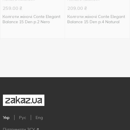
259.00
₴
209.00
₴
Колготи жіночі Conte Elegant
Колготи жіночі Conte Elegant
Balance 15 Den р.2 Nero
Balance 15 Den р.4 Natural
Укр
Рус
Eng
Підтримати ЗСУ