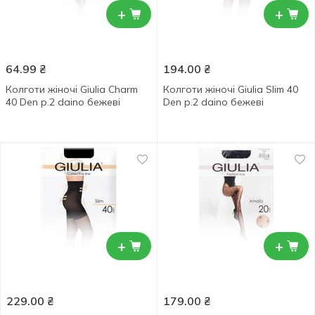
+
+
64.99
₴
194.00
₴
Колготи жіночі Giulia Charm
Колготи жіночі Giulia Slim 40
40 Den р.2 daino бежеві
Den р.2 daino бежеві
+
+
229.00
₴
179.00
₴