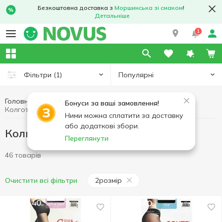
Безкоштовна доставка з
Моршинська зі смаком
!
Детальніше
1
Популярні
Фільтри
(1)
Головна
Одяг та взуття
Колготки, панчохи
Бонуси за ваші замовлення!
Колготки, панчохи 2розмір
Ними можна сплатити за доставку
або додаткові збори.
Колготки, панчохи 2розмір
Переглянути
46 товарів
2розмір
Очистити всі фільтри