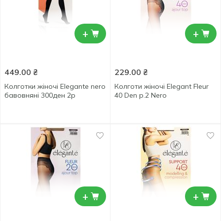
+
+
449.00
₴
229.00
₴
Колготки жіночі Elegante nero
Колготи жіночі Elegant Fleur
бавовняні 300ден 2р
40 Den р.2 Nero
+
+